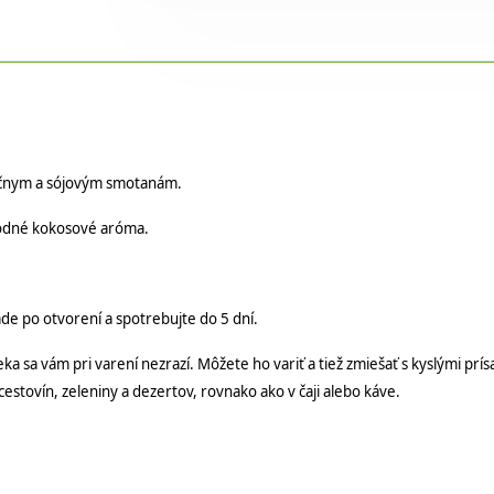
iečnym a sójovým smotanám.
rodné kokosové aróma.
de po otvorení a spotrebujte do 5 dní.
sa vám pri varení nezrazí. Môžete ho variť a tiež zmiešať s kyslými prísad
cestovín, zeleniny a dezertov, rovnako ako v čaji alebo káve.