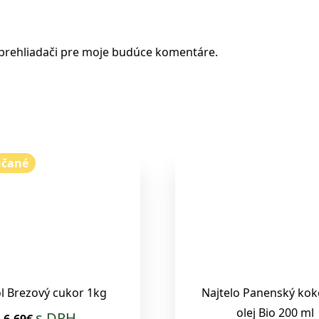
 prehliadači pre moje budúce komentáre.
účané
ol Brezový cukor 1kg
Najtelo Panenský ko
olej Bio 200 ml
s DPH
6.69€