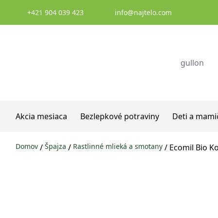
Prejsť na obsah
+421 904 039 423
info@najtelo.com
Akcia mesiaca
Bezlepkové potraviny
Deti a mami
Domov
Špajza
Rastlinné mlieká a smotany
/
/
/ Ecomil Bio K