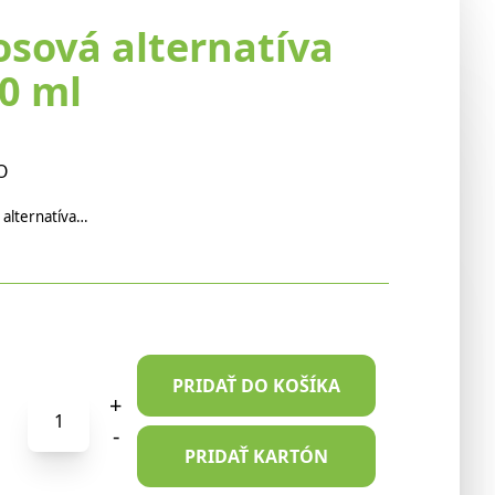
osová alternatíva
0 ml
O
 alternatíva…
PRIDAŤ DO KOŠÍKA
množstvo
+
Ecomil
-
Bio
PRIDAŤ KARTÓN
Kokosová