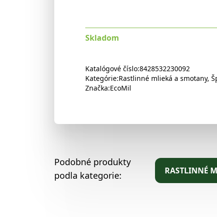
Skladom
Katalógové číslo:
8428532230092
Kategórie:
Rastlinné mlieká a smotany
,
Š
Značka:
EcoMil
Podobné produkty
RASTLINNÉ M
podla kategorie: