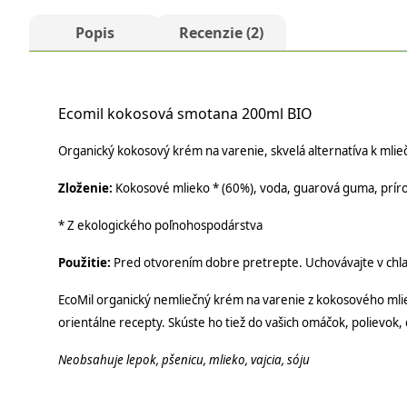
Popis
Recenzie (2)
Ecomil kokosová smotana 200ml BIO
Organický kokosový krém na varenie, skvelá alternatíva k ml
Zloženie:
Kokosové mlieko * (60%), voda, guarová guma, prí
* Z ekologického poľnohospodárstva
Použitie:
Pred otvorením dobre pretrepte. Uchovávajte v chla
EcoMil organický nemliečný krém na varenie z kokosového mlieka 
orientálne recepty. Skúste ho tiež do vašich omáčok, polievok, 
Neobsahuje lepok, pšenicu, mlieko, vajcia, sóju