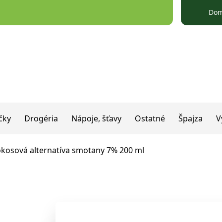
Do
čky
Drogéria
Nápoje, šťavy
Ostatné
Špajza
V
okosová alternatíva smotany 7% 200 ml