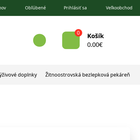
mov
Obľúbené
Prihlásiť sa
Veľkoobchod
0
Košík
0.00
€
ýživové doplnky
Žitnoostrovská bezlepková pekáreň