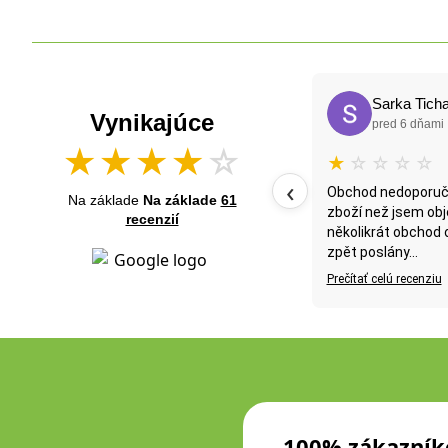
a Sadlonova
Sarka Ticha
Vynikajúce
mesiacmi
pred 6 dňami
★
★
★
★
☆
★
★
☆
☆
☆
☆
‹
osobnom odbere.Nákup sme
Obchod nedoporučuji, bylo mi posl
Na základe
Na základe
61
ky dohodnutý,bol pripravený k
zboží než jsem objednala, žádala
recenzií
al veľmi ústretový
několikrát obchod o kompenzaci, 
zpět poslány...
Prečítať celú recenziu
100% zákazník