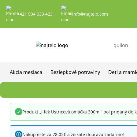
Prejsť na obsah
+421 904 039 423
info@najtelo.com
Akcia mesiaca
Bezlepkové potraviny
Deti a mami
Produkt „J-lek Ustricová omáčka 300ml“ bol pridaný do k
Nakúp ešte za
78.05
€
a získate
dopravu zadarmo!