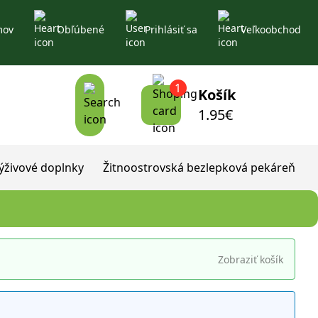
mov
Obľúbené
Prihlásiť sa
Veľkoobchod
1
Košík
1.95
€
ýživové doplnky
Žitnoostrovská bezlepková pekáreň
Zobraziť košík