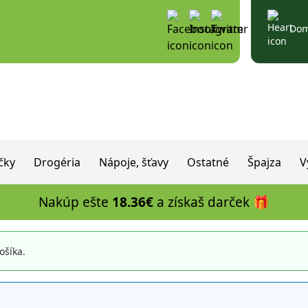
Do
čky
Drogéria
Nápoje, šťavy
Ostatné
Špajza
V
Nakúp ešte
18.36
€
a získaš darček 🎁
ošíka.