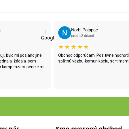
Norbi Potapac
pred 12 dňami
★
★
★
★
★
áno jiné
Obchod odporúčam. Pozitívne hodnotím
Naj
 jsem
spätnú väzbu-komunikáciu, sortiment, ceny
po
peníze mi
al
faz
Pre
ov nás
Sme overený obchod