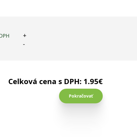
+
 DPH
množstvo
-
J-
lek
Ustricová
omáčka
Celková cena s DPH:
1.95
€
300ml
Pokračovať