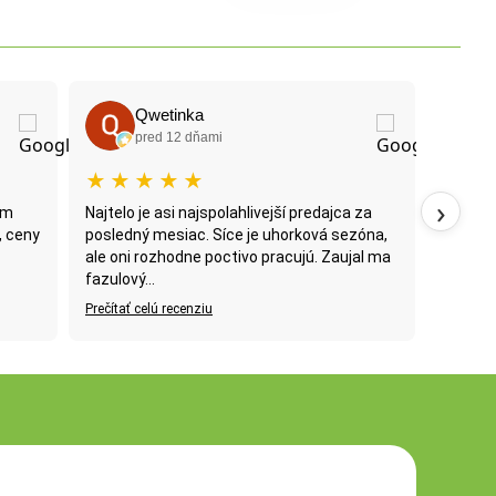
Qwetinka
Patrik Milkovič
pred 12 dňami
pred 24 dňami
★
★
★
★
★
★
★
★
★
★
›
telo je asi najspolahlivejší predajca za
sledný mesiac. Síce je uhorková sezóna,
e oni rozhodne poctivo pracujú. Zaujal ma
ulový...
čítať celú recenziu