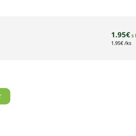
1.95€
s
1.95€ /ks
ť