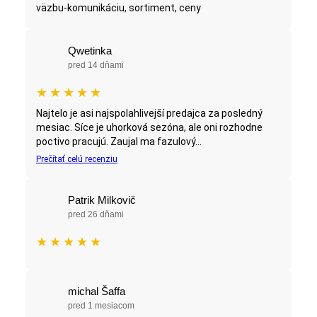
väzbu-komunikáciu, sortiment, ceny
Qwetinka
pred 14 dňami
★
★
★
★
★
Najtelo je asi najspolahlivejší predajca za posledný
mesiac. Síce je uhorková sezóna, ale oni rozhodne
poctivo pracujú. Zaujal ma fazulový...
Prečítať celú recenziu
Patrik Milkovič
pred 26 dňami
★
★
★
★
★
michal Šaffa
pred 1 mesiacom