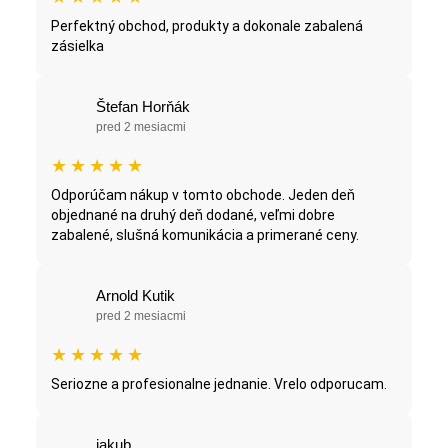
Perfektný obchod, produkty a dokonale zabalená
zásielka
Štefan Horňák
pred 2 mesiacmi
★
★
★
★
★
Odporúčam nákup v tomto obchode. Jeden deň
objednané na druhý deň dodané, veľmi dobre
zabalené, slušná komunikácia a primerané ceny.
Arnold Kutik
pred 2 mesiacmi
★
★
★
★
★
Seriozne a profesionalne jednanie. Vrelo odporucam.
jakub