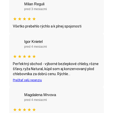
Milan Reguli
pred 3 mesiacmi
★
★
★
★
★
Všetko prebehlo rýchlo a k plnej spojonosti
Igor Knietel
pred 4 mesiacmi
★
★
★
★
★
Perfektný obchod - výborné bezlepkové chleby, rôzne
šťavy, ryža Natural, kúpil som aj konzervovaný plod
chlebovníka za dobrú cenu. Rýchle...
Prečítať celú recenziu
Magdalena Mrvova
pred 4 mesiacmi
★
★
★
★
★