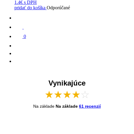
1.4€
s DPH
pridať do košíka
Odporúčané
0
Vynikajúce
★
★
★
★
☆
Na základe
Na základe
61 recenzií