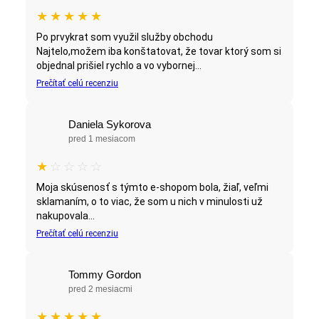
★
★
★
★
★
Po prvykrat som využil služby obchodu
Najtelo,možem iba konštatovat, že tovar ktorý som si
objednal prišiel rychlo a vo vybornej...
Prečítať celú recenziu
Daniela Sykorova
pred 1 mesiacom
★
☆
☆
☆
☆
Moja skúsenosť s týmto e-shopom bola, žiaľ, veľmi
sklamaním, o to viac, že som u nich v minulosti už
nakupovala...
Prečítať celú recenziu
Tommy Gordon
pred 2 mesiacmi
★
★
★
★
★