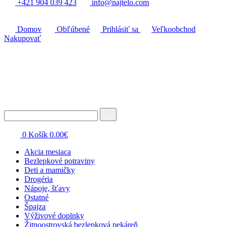
+421 904 039 423
info@najtelo.com
Domov
Obľúbené
Prihlásiť sa
Veľkoobchod
Nakupovať
0
Košík
0.00
€
Akcia mesiaca
Bezlepkové potraviny
Deti a mamičky
Drogéria
Nápoje, šťavy
Ostatné
Špajza
Výživové doplnky
Žitnoostrovská bezlepková pekáreň