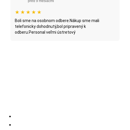
pred 9 mesiacmi
★
★
★
★
★
Boli sme na osobnom odbere.Nákup sme mali
telefonicky dohodnutý,bol pripravený k
odberu.Personal veľmi ústretový