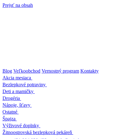
Prejsť na obsah
Blog
Veľkoobchod
Vernostný program
Kontakty
Akcia mesiaca
Bezlepkové potraviny
Deti a mamičky
Drogéria
Nápoje, šťavy
Ostatné
Špajza
Výživové doplnky
Žitnoostrovská bezlepková pekáreň