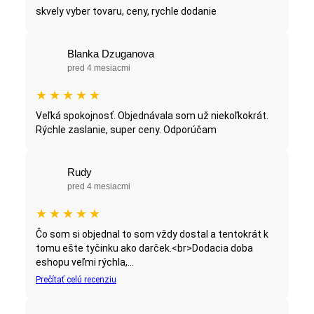
skvely vyber tovaru, ceny, rychle dodanie
Blanka Dzuganova
pred 4 mesiacmi
★
★
★
★
★
Veľká spokojnosť. Objednávala som už niekoľkokrát.
Rýchle zaslanie, super ceny. Odporúčam
Rudy
pred 4 mesiacmi
★
★
★
★
★
Čo som si objednal to som vždy dostal a tentokrát k
tomu ešte tyčinku ako darček.<br>Dodacia doba
eshopu veľmi rýchla,...
Prečítať celú recenziu