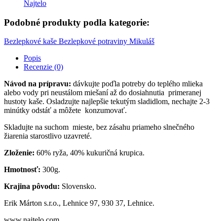
Najtelo
Podobné produkty podla kategorie:
Bezlepkové kaše
Bezlepkové potraviny
Mikuláš
Popis
Recenzie (0)
Návod na prípravu:
dávkujte poďla potreby do teplého mlieka
alebo vody pri neustálom miešaní až do dosiahnutia primeranej
hustoty kaše. Osladzujte najlepšie tekutým sladidlom, nechajte 2-3
minútky odstáť a môžete konzumovať.
Skladujte na suchom mieste, bez zásahu priameho slnečného
žiarenia starostlivo uzavreté.
Zloženie:
60% ryža, 40% kukuričná krupica.
Hmotnosť:
300g.
Krajina pôvodu:
Slovensko.
Erik Márton s.r.o., Lehnice 97, 930 37, Lehnice.
www.najtelo.com