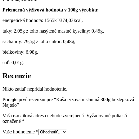
Priemerná výživová hodnota v 100g výrobku:
energetická hodnota: 1565kJ/374,03kcal,
tuky: 2,05g z toho nasýtené mastné kyseliny: 0,45g,
sacharidy: 79,5g z toho cukor: 0,48g,
bielkoviny: 6,98g,
soľ: 0,01g.
Recenzie
Nikto zatiaľ nepridal hodnotenie.
Pridajte prvú recenziu pre “Kaša ryžová instantná 300g bezlepková
Najtelo”
Vaša e-mailová adresa nebude zverejnená.
Vyžadované polia sú
označené
*
Vaše hodnotenie
*