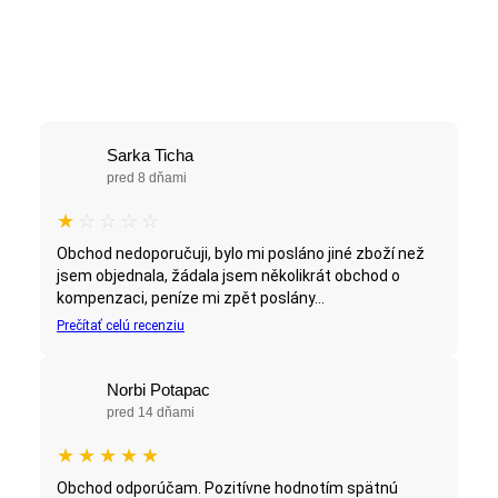
Sarka Ticha
pred 8 dňami
★
☆
☆
☆
☆
Obchod nedoporučuji, bylo mi posláno jiné zboží než
jsem objednala, žádala jsem několikrát obchod o
kompenzaci, peníze mi zpět poslány...
Prečítať celú recenziu
Norbi Potapac
pred 14 dňami
★
★
★
★
★
Obchod odporúčam. Pozitívne hodnotím spätnú