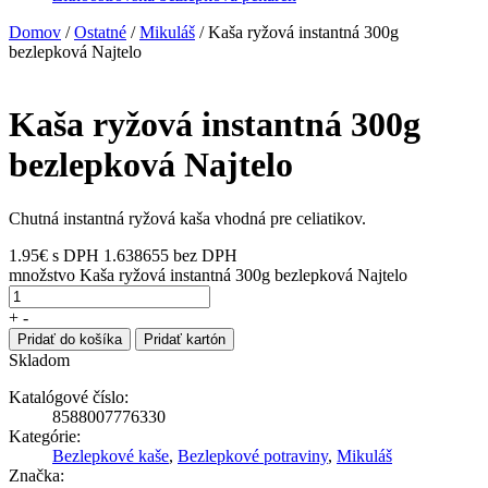
Domov
/
Ostatné
/
Mikuláš
/ Kaša ryžová instantná 300g
bezlepková Najtelo
Kaša ryžová instantná 300g
bezlepková Najtelo
Chutná instantná ryžová kaša vhodná pre celiatikov.
1.95
€
s DPH
1.638655 bez DPH
množstvo Kaša ryžová instantná 300g bezlepková Najtelo
+
-
Pridať do košíka
Pridať kartón
Skladom
Katalógové číslo:
8588007776330
Kategórie:
Bezlepkové kaše
,
Bezlepkové potraviny
,
Mikuláš
Značka: