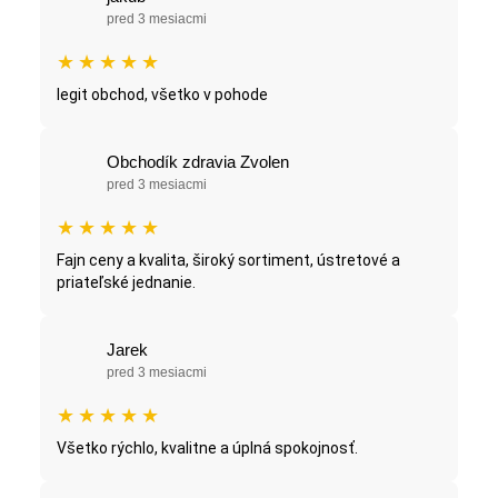
pred 3 mesiacmi
★
★
★
★
★
legit obchod, všetko v pohode
Obchodík zdravia Zvolen
pred 3 mesiacmi
★
★
★
★
★
Fajn ceny a kvalita, široký sortiment, ústretové a
priateľské jednanie.
Jarek
pred 3 mesiacmi
★
★
★
★
★
Všetko rýchlo, kvalitne a úplná spokojnosť.