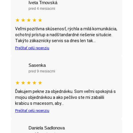
Iveta Trnovská
pred 4 mesiacmi
★
★
★
★
★
Veľmi pozitívna skúsenosť, rýchla a milá komunikácia,
ochotný prístup a nadštandardné riešenie situácie.
Takýto zákaznícky servis sa dnes len tak...
Prečítať celú recenziu
Sasenka
pred 9 mesiacmi
★
★
★
★
★
Ďakujem pekne za objednávku. Som veľmi spokojná s
mojou objednávkou a ako pečlivo ste mi zabalili
krabicu s macesom, aby...
Prečítať celú recenziu
Daniela Sadlonova