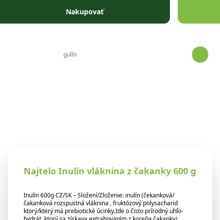
Prejsť na obsah
Nakupovať
Najtelo Inulín vláknina z čakanky 600 g
Inulín 600g CZ/SK – Složení/Zloženie: inulín (čekanková/
čakanková rozspustná vláknina , fruktózový polysacharid
ktorý/který má prebiotické úcinky.Ide o čisto prírodný uhľo-
hydrát, ktorý sa získava extrahovaním z koreňa čakanky/