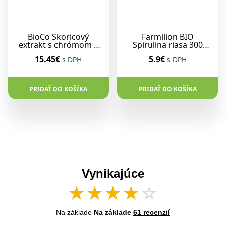
BioCo Škoricový
Farmilion BIO
extrakt s chrómom a
Spirulina riasa 300
extraktom z
tabliet - 150g
15.45€
5.9€
s DPH
s DPH
kôprových semien 60
ks
PRIDAŤ DO KOŠÍKA
PRIDAŤ DO KOŠÍKA
Vynikajúce
★
★
★
★
☆
Na základe
Na základe
61 recenzií