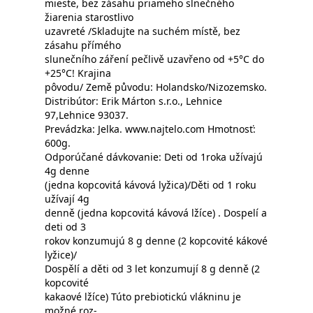
mieste, bez zásahu priameho slnečného
žiarenia starostlivo
uzavreté /Skladujte na suchém místě, bez
zásahu přímého
slunečního záření pečlivě uzavřeno od +5°C do
+25°C! Krajina
pôvodu/ Země původu: Holandsko/Nizozemsko.
Distribútor: Erik Márton s.r.o., Lehnice
97,Lehnice 93037.
Prevádzka: Jelka. www.najtelo.com Hmotnosť:
600g.
Odporúčané dávkovanie: Deti od 1roka užívajú
4g denne
(jedna kopcovitá kávová lyžica)/Děti od 1 roku
užívají 4g
denně (jedna kopcovitá kávová lžíce) . Dospelí a
deti od 3
rokov konzumujú 8 g denne (2 kopcovité kákové
lyžice)/
Dospělí a děti od 3 let konzumují 8 g denně (2
kopcovité
kakaové lžíce) Túto prebiotickú vlákninu je
možné roz-