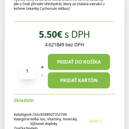
Jde o čistě přírodní uhlohydrát, který se získává extrakcí z
kořene čekanky Cychorium intibus)
5.50
€
s DPH
4.621849 bez DPH
PRIDAŤ DO KOŠÍKA
množstvo
+
Najtelo
-
Inulín
PRIDAŤ KARTÓN
vláknina
z
Skladom
čakanky
600
g
Katalógové číslo:
8588007352749
Kategórie:
Veľká noc
,
Vitamíny, minerály
,
Výživové doplnky
Hodnotenie
1
Značka:
Najtelo