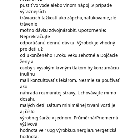
pustiť vo vode alebo vinom nápoji.V prípade
výraznejších
tráviacich tažkostí ako zápcha,nafukovanie,zlé
trávenie
možno dávku zdvojnásobiť. Upozornenie:
Neprekračujte
odporúčanú dennú dávku! Výrobok je vhodný
pre deti už
od ukončeného 1.roku veku.Tehotné a Dojčacie
ženy a
osoby s vysokým krvným tlakom by konzumáciu
inulínu
mali konzultovať s lekárom. Nesmie sa používať
ako
náhrada rozmanitej stravy. Uchovávajte mimo
dosahu
malých detí! Dátum minimálnej trvanlivosti je
aj číslo
výrobnej šarže v jednom. Průměrná/Priemerná
výživová
hodnota ve 100g výrobku:Energia/Energetická
hodnota: