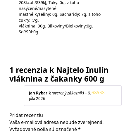
208kcal /839kJ, Tuky: 0g, z toho
nasýcené/nasýtené
mastné kyseliny: 0g. Sacharidy: 7g, z toho
cukry: :7g.
Vláknina: 90g. Bílkoviny/Bielkoviny:0g,
Soľ/Sůl:0g.
1 recenzia k
Najtelo Inulín
vláknina z čakanky 600 g
Jan Rybarik
(overený zákazník)
–
6.
júla 2026
Hodnotenie
5
z 5
Pridať recenziu
Vaša e-mailová adresa nebude zverejnená.
Vyžadované polia sú označené
*