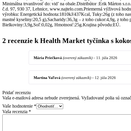
Minimálna trvanlivosť do: vid’ na obale.Distribútor :Erik Márton s.r.o.
č.d. 97, 930 37, Lehnice, www.najtelo.com.Priemerná výživová hodn
výrobku: Energetická hodnota:1810kJ/437Kcal, Tuky:26g (z toho na
mastné kyseliny:20,5 g),Sacharidy:36,3g – z toho cukor:4,9g, z toho 
Bielkoviny:3,9g,Soľ:0,02g, Hmotnosť:25g.Krajina pôvodu:EÚ.
2 recenzie k
Health Market tyčinka s koko
Mária Priečková
(overený zákazník)
–
11. júla 2026
Martina Vaľová
(overený zákazník)
–
12. júla 2026
Pridať recenziu
Vaša e-mailová adresa nebude zverejnená.
Vyžadované polia sú ozna
Vaše hodnotenie
*
Vaša recenzia
*