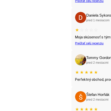
Prečítať celú recenziu
Daniela Sykor
pred 1 mesiacom
★
☆
☆
☆
☆
Moja skúsenosť s týmto
Prečítať celú recenziu
Tommy Gordo
pred 2 mesiacmi
★
★
★
★
★
Perfektný obchod, pro
Štefan Horňák
pred 2 mesiacmi
★
★
★
★
★