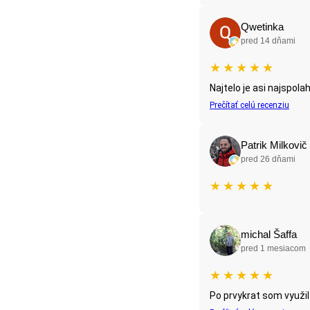
Qwetinka
pred 14 dňami
★
★
★
★
★
Najtelo je asi najspola
Prečítať celú recenziu
Patrik Milkovič
pred 26 dňami
★
★
★
★
★
michal Šaffa
pred 1 mesiacom
★
★
★
★
★
Po prvykrat som využil