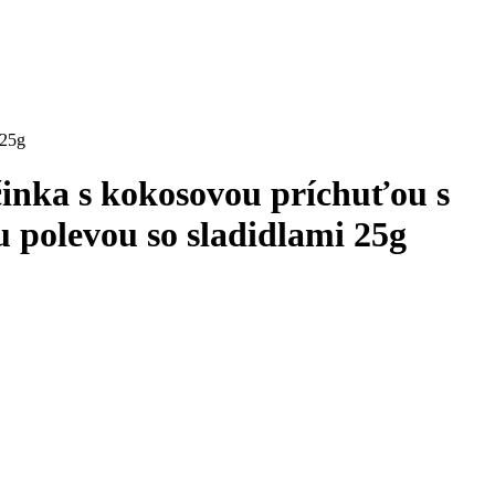
 25g
inka s kokosovou príchuťou s
 polevou so sladidlami 25g