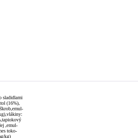
 sladidlami
tol (16%),
 škrob,emul-
kg),vlákiny:
%,tapiokový
lej ,emul-
mes toko-
mg/kg)