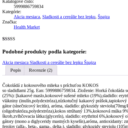
Katalógové číslo:
príchuťou
5999886759834
s
Kategórie:
vegan
Akcia mesiaca
,
Sladkosti a cereálie bez lepku
,
Špajza
čokoládovou
Značka:
polevou
Health Market
so
sladidlami
25g
Hodnotenie
2
4.00
z 5
Podobné produkty podla kategorie:
na základe
zákazníckych
Akcia mesiaca
Sladkosti a cereálie bez lepku
Špajza
recenzií
Popis
Recenzie (2)
Čokoládá z kokosového mlieka s príchuťou KOKOS
so sladidlami 25g. Ean: 5999886759834. Zloženie: Horká čokoláda so
(25%): [kakaové maslo,kokosové sušené mlieko (19%),sladidlo: erytri
vlákniny (inulín,polydextróza),nízkotučný kakaový prášok,tapiokový
gátor (slnečnicový lecitín), aróma, sladidlo: glykozidy steviolu(70mg/
(oligofruktóza,polydextróza),kokos strúhaný 13%,kokosová múka 9
škrob,zvlhčovacia látka:(glycerín), sladidlo: erythritol 6%,kokosový o
gátory (mono a diglyceridy mastných kyselín),aróma, antioxidanty: z
ferolov (alfa-, beta-, gama-, delta-). sladidlo: glykozidy steviolu (105