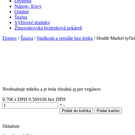
Drogéria
Nápoje, šťavy
Ostatné
Špajza
Výživové doplnky
Žitnoostrovská bezlepková pekáreň
Domov
/
Špajza
/
Sladkosti a cereálie bez lepku
/ Health Market tyči
Neobsahuje mlieko a je teda vhodná aj pre vegánov.
0.70
€
s DPH
0.569106 bez DPH
množstvo
+
-
Health
Pridať do košíka
Pridať kartón
Market
tyčinka
s
Skladom
kokosovou