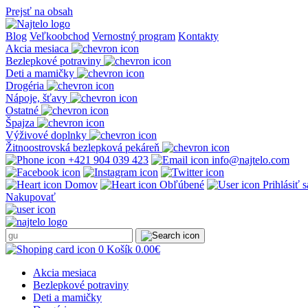
Prejsť na obsah
Blog
Veľkoobchod
Vernostný program
Kontakty
Akcia mesiaca
Bezlepkové potraviny
Deti a mamičky
Drogéria
Nápoje, šťavy
Ostatné
Špajza
Výživové doplnky
Žitnoostrovská bezlepková pekáreň
+421 904 039 423
info@najtelo.com
Domov
Obľúbené
Prihlásiť 
Nakupovať
0
Košík
0.00
€
Akcia mesiaca
Bezlepkové potraviny
Deti a mamičky