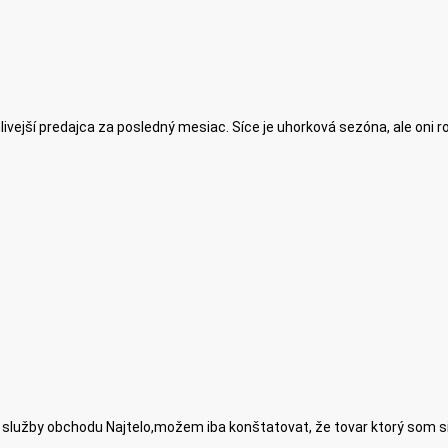
hlivejší predajca za posledný mesiac. Síce je uhorková sezóna, ale oni r
 služby obchodu Najtelo,možem iba konštatovat, že tovar ktorý som si ob