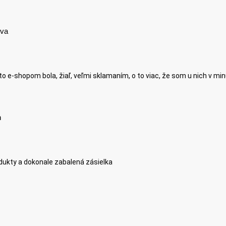
ova
 e-shopom bola, žiaľ, veľmi sklamaním, o to viac, že som u nich v minu
n
dukty a dokonale zabalená zásielka