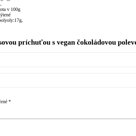
,
ota v 100g
sýtené
polyoly:17g,
sovou príchuťou s vegan čokoládovou polevo
čené
*