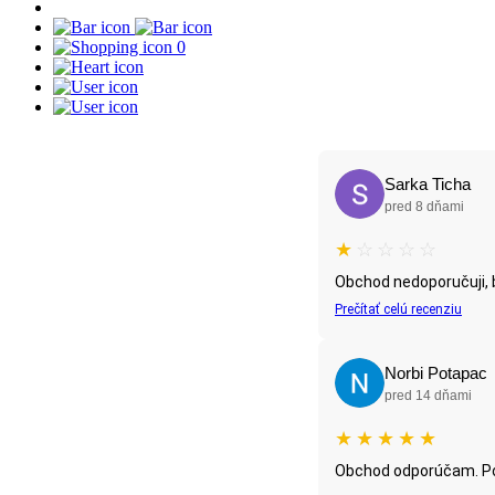
0
Sarka Ticha
pred 8 dňami
★
☆
☆
☆
☆
Obchod nedoporučuji, b
Prečítať celú recenziu
Norbi Potapac
pred 14 dňami
★
★
★
★
★
Obchod odporúčam. Po