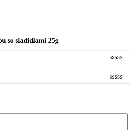
u so sladidlami 25g
Hodnoteni
z 5
Hodnoteni
3
z 5