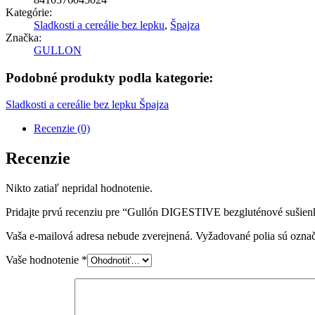
Kategórie:
Sladkosti a cereálie bez lepku
,
Špajza
Značka:
GULLON
Podobné produkty podla kategorie:
Sladkosti a cereálie bez lepku
Špajza
Recenzie (0)
Recenzie
Nikto zatiaľ nepridal hodnotenie.
Pridajte prvú recenziu pre “Gullón DIGESTIVE bezgluténové sušie
Vaša e-mailová adresa nebude zverejnená.
Vyžadované polia sú ozna
Vaše hodnotenie
*