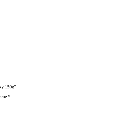
nky 150g”
čené
*