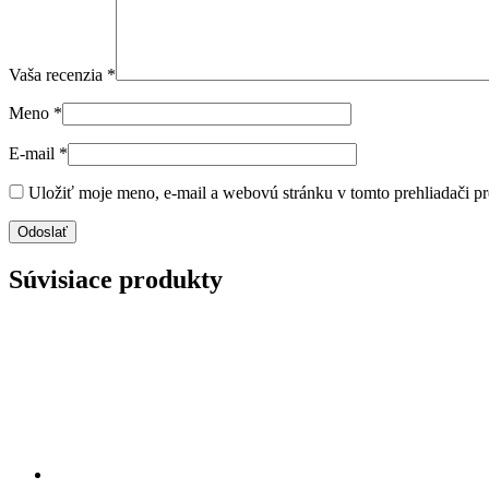
Vaša recenzia
*
Meno
*
E-mail
*
Uložiť moje meno, e-mail a webovú stránku v tomto prehliadači p
Súvisiace produkty