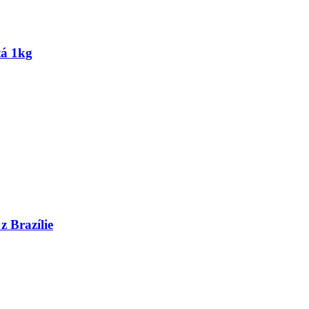
tá 1kg
 Brazílie