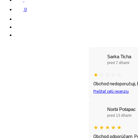
0
Sarka Ticha
pred 7 dňami
★
☆
☆
☆
☆
Obchod nedoporučuji, b
Prečítať celú recenziu
Norbi Potapac
pred 13 dňami
★
★
★
★
★
Obchod odporúčam. Po