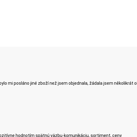
ylo mi posláno jiné zboží než jsem objednala, žádala jsem několikrát 
zitívne hodnotím spätnú väzbu-komunikáciu, sortiment, ceny