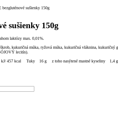
bezgluténové sušienky 150g
é sušienky 150g
sahom laktózy max. 0,01%.
 škrob, kukuričná múka, ryžová múka, kukuričná vláknina, kukuričný g
(SÓJOVÝ lecitín).
 1919 kJ/ 457 kcal Tuky 16 g z toho nasýtené mastné kyselin