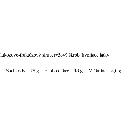
lukozovo-fruktózový sirup, ryžový škrob, kypriace látky
y 1,4 g Sacharidy 75 g z toho cukry 18 g Vláknina 4,0 g