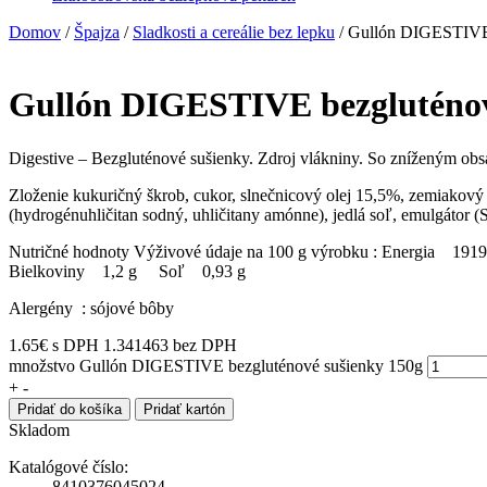
Domov
/
Špajza
/
Sladkosti a cereálie bez lepku
/ Gullón DIGESTIVE 
Gullón DIGESTIVE bezgluténov
Digestive – Bezgluténové sušienky. Zdroj vlákniny. So zníženým ob
Zloženie kukuričný škrob, cukor, slnečnicový olej 15,5%, zemiakový
(hydrogénuhličitan sodný, uhličitany amónne), jedlá soľ, emulgátor 
Nutričné hodnoty Výživové údaje na 100 g výrobku : Energia
Bielkoviny 1,2 g Soľ 0,93 g
Alergény : sójové bôby
1.65
€
s DPH
1.341463 bez DPH
množstvo Gullón DIGESTIVE bezgluténové sušienky 150g
+
-
Pridať do košíka
Pridať kartón
Skladom
Katalógové číslo:
8410376045024