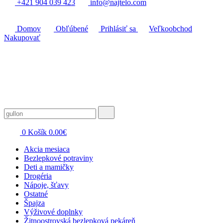
+421 904 039 423
info@najtelo.com
Domov
Obľúbené
Prihlásiť sa
Veľkoobchod
Nakupovať
0
Košík
0.00
€
Akcia mesiaca
Bezlepkové potraviny
Deti a mamičky
Drogéria
Nápoje, šťavy
Ostatné
Špajza
Výživové doplnky
Žitnoostrovská bezlepková pekáreň