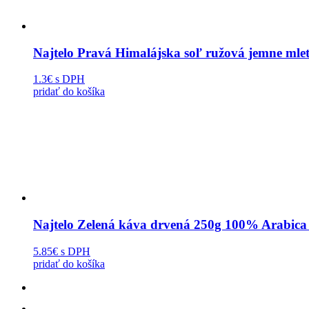
Najtelo Pravá Himalájska soľ ružová jemne mle
1.3€
s DPH
pridať do košíka
Najtelo Zelená káva drvená 250g 100% Arabica z
5.85€
s DPH
pridať do košíka