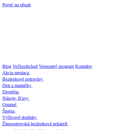
Prejsť na obsah
Blog
Veľkoobchod
Vernostný program
Kontakty
Akcia mesiaca
Bezlepkové potraviny
Deti a mamičky
Drogéria
Nápoje, šťavy
Ostatné
Špajza
Výživové doplnky
Žitnoostrovská bezlepková pekáreň