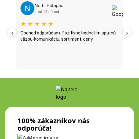
Norbi Potapac
pred 13 dňami
★
★
★
★
★
★
‹
›
oží
Obchod odporúčam. Pozitívne hodnotím spätnú
Najt
väzbu-komunikáciu, sortiment, ceny
posl
...
oni 
fazu
Prečí
100% zákazníkov nás
odporúča!