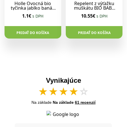
Holle Ovocná bio
Repelent z výťažku
tyčinka jablko banán
muškátu BIO BABY
od 12. mesiaca 25 g
100ml
1.1€
10.55€
s DPH
s DPH
PRIDAŤ DO KOŠÍKA
PRIDAŤ DO KOŠÍKA
Vynikajúce
★
★
★
★
☆
Na základe
Na základe
61 recenzií