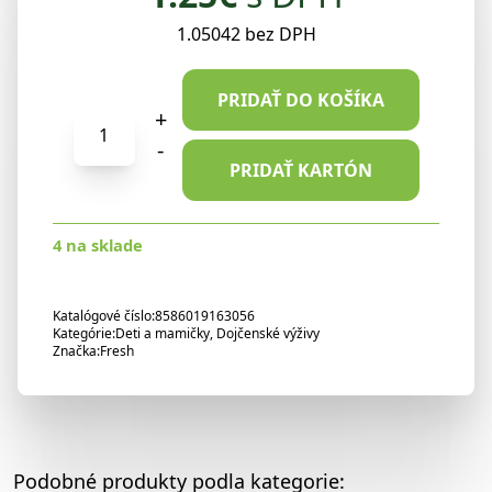
1.05042 bez DPH
PRIDAŤ DO KOŠÍKA
množstvo
+
Fresh
-
detská
PRIDAŤ KARTÓN
výživa
kapsička
4 na sklade
bez
cukru
Jablko
Katalógové číslo:
8586019163056
banán
Kategórie:
Deti a mamičky
,
Dojčenské výživy
Značka:
broskyňa
Fresh
100g
Podobné produkty podla kategorie: