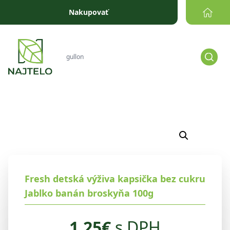
Prejsť na obsah
Nakupovať
Fresh detská výživa kapsička bez cukru
Jablko banán broskyňa 100g
1.25
€
s DPH