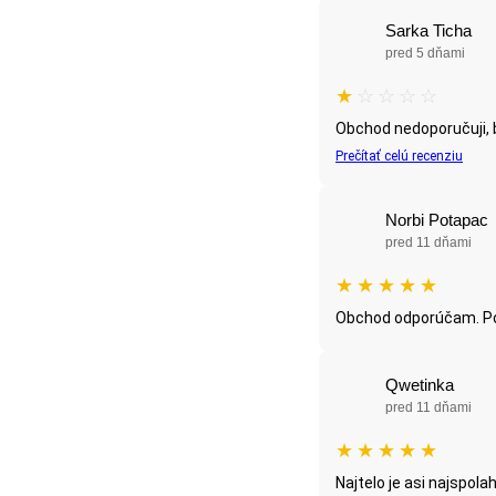
Sarka Ticha
pred 5 dňami
★
☆
☆
☆
☆
Obchod nedoporučuji, b
Prečítať celú recenziu
Norbi Potapac
pred 11 dňami
★
★
★
★
★
Obchod odporúčam. Po
Qwetinka
pred 11 dňami
★
★
★
★
★
Najtelo je asi najspola