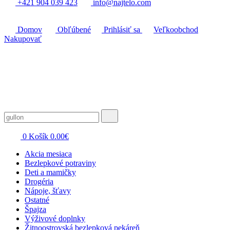
+421 904 039 423
info@najtelo.com
Domov
Obľúbené
Prihlásiť sa
Veľkoobchod
Nakupovať
0
Košík
0.00
€
Akcia mesiaca
Bezlepkové potraviny
Deti a mamičky
Drogéria
Nápoje, šťavy
Ostatné
Špajza
Výživové doplnky
Žitnoostrovská bezlepková pekáreň