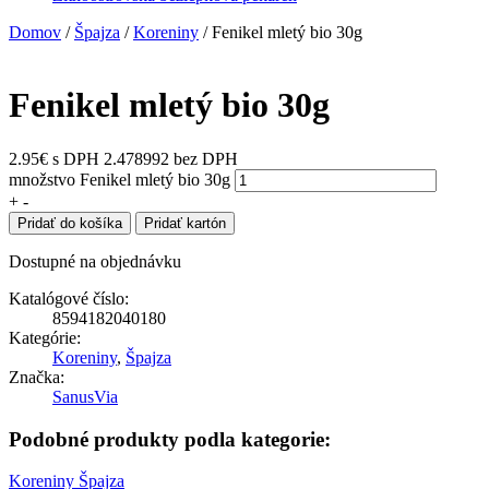
Domov
/
Špajza
/
Koreniny
/ Fenikel mletý bio 30g
Fenikel mletý bio 30g
2.95
€
s DPH
2.478992 bez DPH
množstvo Fenikel mletý bio 30g
+
-
Pridať do košíka
Pridať kartón
Dostupné na objednávku
Katalógové číslo:
8594182040180
Kategórie:
Koreniny
,
Špajza
Značka:
SanusVia
Podobné produkty podla kategorie:
Koreniny
Špajza