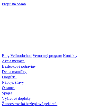
Prejsť na obsah
Blog
Veľkoobchod
Vernostný program
Kontakty
Akcia mesiaca
Bezlepkové potraviny
Deti a mamičky
Drogéria
Nápoje, šťavy
Ostatné
Špajza
Výživové doplnky
Žitnoostrovská bezlepková pekáreň