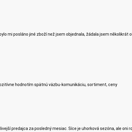
ylo mi posláno jiné zboží než jsem objednala, žádala jsem několikrát 
zitívne hodnotím spätnú väzbu-komunikáciu, sortiment, ceny
hlivejší predajca za posledný mesiac. Síce je uhorková sezóna, ale oni r