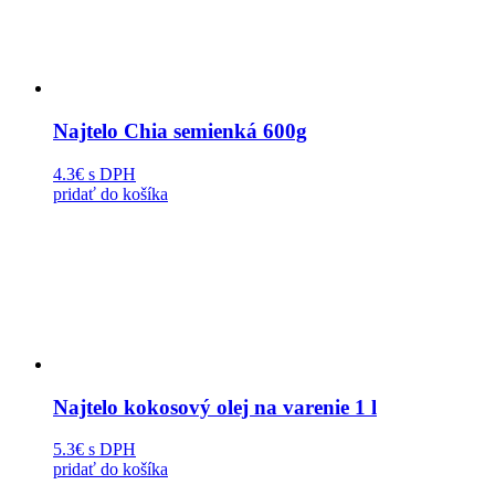
Najtelo Chia semienká 600g
4.3€
s DPH
pridať do košíka
Najtelo kokosový olej na varenie 1 l
5.3€
s DPH
pridať do košíka