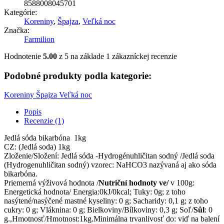
8588008045701
Kategórie:
Koreniny
,
Špajza
,
Veľká noc
Značka:
Farmilion
Hodnotenie
5.00
z 5 na základe
1
zákazníckej recenzie
Podobné produkty podla kategorie:
Koreniny
Špajza
Veľká noc
Popis
Recenzie (1)
Jedlá sóda bikarbóna 1kg
CZ: (Jedlá soda) 1kg
Zloženie/Složení: Jedlá sóda -Hydrogénuhličitan sodný /Jedlá soda
(Hydrogenuhličitan sodný) vzorec: NaHCO3 nazývaná aj ako sóda
bikarbóna.
Priemerná výživová hodnota /
Nutriční hodnoty ve/
v 100g:
Energetická hodnota/ Energia:0kJ/0kcal; Tuky: 0g; z toho
nasýtené/nasýčené mastné kyseliny: 0 g; Sacharidy: 0,1 g; z toho
cukry: 0 g; Vláknina: 0 g; Bielkoviny/Bílkoviny: 0,3 g; Soľ/
Sůl
: 0
g.,Hmotnosť/Hmotnost:1kg.
Minimálna trvanlivosť do: viď na balení