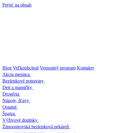
Prejsť na obsah
Blog
Veľkoobchod
Vernostný program
Kontakty
Akcia mesiaca
Bezlepkové potraviny
Deti a mamičky
Drogéria
Nápoje, šťavy
Ostatné
Špajza
Výživové doplnky
Žitnoostrovská bezlepková pekáreň