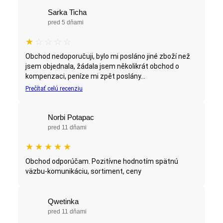
Sarka Ticha
pred 5 dňami
★
☆
☆
☆
☆
Obchod nedoporučuji, bylo mi posláno jiné zboží než
jsem objednala, žádala jsem několikrát obchod o
kompenzaci, peníze mi zpět poslány...
Prečítať celú recenziu
Norbi Potapac
pred 11 dňami
★
★
★
★
★
Obchod odporúčam. Pozitívne hodnotím spätnú
väzbu-komunikáciu, sortiment, ceny
Qwetinka
pred 11 dňami