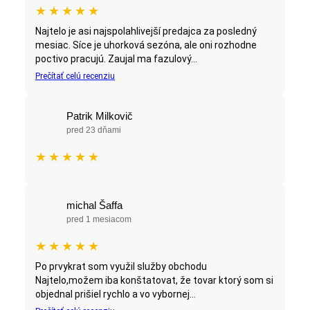
★
★
★
★
★
Najtelo je asi najspolahlivejší predajca za posledný
mesiac. Síce je uhorková sezóna, ale oni rozhodne
poctivo pracujú. Zaujal ma fazulový...
Prečítať celú recenziu
Patrik Milkovič
pred 23 dňami
★
★
★
★
★
michal Šaffa
pred 1 mesiacom
★
★
★
★
★
Po prvykrat som využil služby obchodu
Najtelo,možem iba konštatovat, že tovar ktorý som si
objednal prišiel rychlo a vo vybornej...