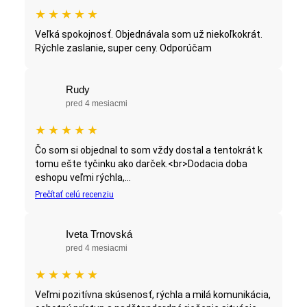
★
★
★
★
★
Veľká spokojnosť. Objednávala som už niekoľkokrát.
Rýchle zaslanie, super ceny. Odporúčam
Rudy
pred 4 mesiacmi
★
★
★
★
★
Čo som si objednal to som vždy dostal a tentokrát k
tomu ešte tyčinku ako darček.<br>Dodacia doba
eshopu veľmi rýchla,...
Prečítať celú recenziu
Iveta Trnovská
pred 4 mesiacmi
★
★
★
★
★
Veľmi pozitívna skúsenosť, rýchla a milá komunikácia,