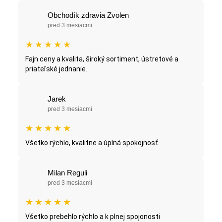
Obchodík zdravia Zvolen
pred 3 mesiacmi
★
★
★
★
★
Fajn ceny a kvalita, široký sortiment, ústretové a
priateľské jednanie.
Jarek
pred 3 mesiacmi
★
★
★
★
★
Všetko rýchlo, kvalitne a úplná spokojnosť.
Milan Reguli
pred 3 mesiacmi
★
★
★
★
★
Všetko prebehlo rýchlo a k plnej spojonosti