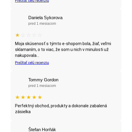
Prečítať celú recenziu
Daniela Sykorova
pred 1 mesiacom
★
☆
☆
☆
☆
Moja skúsenosť s týmto e-shopom bola, žiaľ, veľmi
sklamaním, o to viac, že som u nich v minulosti už
nakupovala...
Prečítať celú recenziu
Tommy Gordon
pred 1 mesiacom
★
★
★
★
★
Perfektný obchod, produkty a dokonale zabalená
zásielka
Štefan Horňák