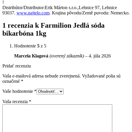
!
Distribútor/Distributor:Erik Márton s.r.o.,Lehnice 97, Lehnice
93037.
www.najtelo.com
. Krajina pôvodu/Země puvodu: Nemecko.
1 recenzia k
Farmilion Jedlá sóda
bikarbóna 1kg
Hodnotenie
5
z 5
Marcela Klagová
(overený zákazník)
–
4. júla 2026
Pridať recenziu
Vaša e-mailová adresa nebude zverejnená.
Vyžadované polia sú
označené
*
Vaše hodnotenie
*
Vaša recenzia
*