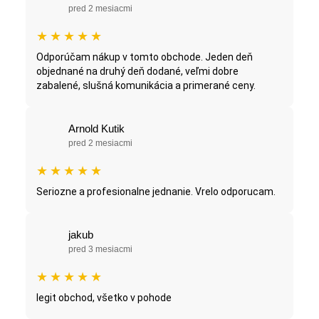
pred 2 mesiacmi
★
★
★
★
★
Odporúčam nákup v tomto obchode. Jeden deň
objednané na druhý deň dodané, veľmi dobre
zabalené, slušná komunikácia a primerané ceny.
Arnold Kutik
pred 2 mesiacmi
★
★
★
★
★
Seriozne a profesionalne jednanie. Vrelo odporucam.
jakub
pred 3 mesiacmi
★
★
★
★
★
legit obchod, všetko v pohode