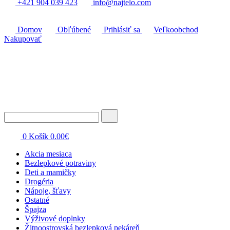
+421 904 039 423
info@najtelo.com
Domov
Obľúbené
Prihlásiť sa
Veľkoobchod
Nakupovať
0
Košík
0.00
€
Akcia mesiaca
Bezlepkové potraviny
Deti a mamičky
Drogéria
Nápoje, šťavy
Ostatné
Špajza
Výživové doplnky
Žitnoostrovská bezlepková pekáreň