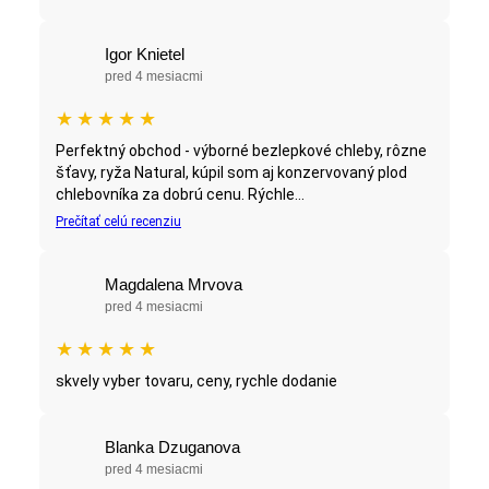
Igor Knietel
pred 4 mesiacmi
★
★
★
★
★
Perfektný obchod - výborné bezlepkové chleby, rôzne
šťavy, ryža Natural, kúpil som aj konzervovaný plod
chlebovníka za dobrú cenu. Rýchle...
Prečítať celú recenziu
Magdalena Mrvova
pred 4 mesiacmi
★
★
★
★
★
skvely vyber tovaru, ceny, rychle dodanie
Blanka Dzuganova
pred 4 mesiacmi