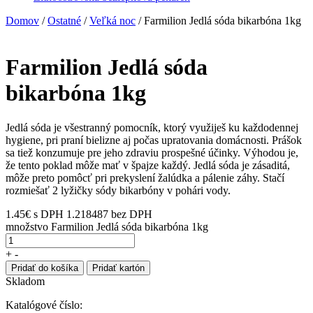
Domov
/
Ostatné
/
Veľká noc
/ Farmilion Jedlá sóda bikarbóna 1kg
Farmilion Jedlá sóda
bikarbóna 1kg
Jedlá sóda je všestranný pomocník, ktorý využiješ ku každodennej
hygiene, pri praní bielizne aj počas upratovania domácnosti. Prášok
sa tiež konzumuje pre jeho zdraviu prospešné účinky. Výhodou je,
že tento poklad môže mať v špajze každý. Jedlá sóda je zásaditá,
môže preto pomôcť pri prekyslení žalúdka a pálenie záhy. Stačí
rozmiešať 2 lyžičky sódy bikarbóny v pohári vody.
1.45
€
s DPH
1.218487 bez DPH
množstvo Farmilion Jedlá sóda bikarbóna 1kg
+
-
Pridať do košíka
Pridať kartón
Skladom
Katalógové číslo: