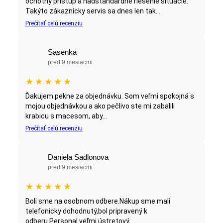
ochotný prístup a nadštandardné riešenie situácie.
Takýto zákaznícky servis sa dnes len tak...
Prečítať celú recenziu
Sasenka
pred 9 mesiacmi
★
★
★
★
★
Ďakujem pekne za objednávku. Som veľmi spokojná s
mojou objednávkou a ako pečlivo ste mi zabalili
krabicu s macesom, aby...
Prečítať celú recenziu
Daniela Sadlonova
pred 9 mesiacmi
★
★
★
★
★
Boli sme na osobnom odbere.Nákup sme mali
telefonicky dohodnutý,bol pripravený k
odberu.Personal veľmi ústretový