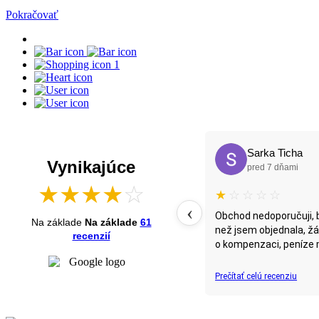
Pokračovať
1
rka Ticha
Norbi Potapac
Vynikajúce
d 7 dňami
pred 13 dňami
★
★
★
★
☆
☆
☆
★
★
★
★
★
‹
doporučuji, bylo mi posláno jiné zboží
Obchod odporúčam. Po
Na základe
Na základe
61
objednala, žádala jsem několikrát obchod
väzbu-komunikáciu, so
recenzií
aci, peníze mi zpět poslány...
ú recenziu