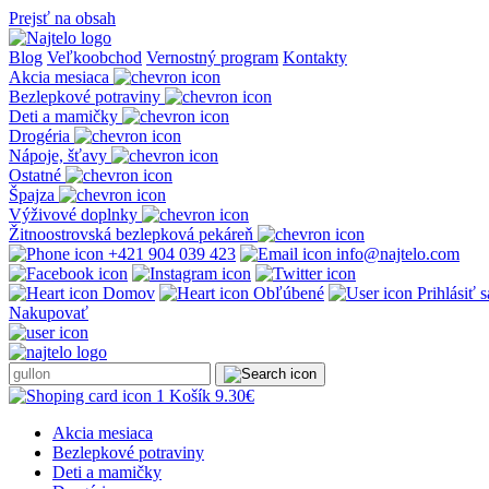
Prejsť na obsah
Blog
Veľkoobchod
Vernostný program
Kontakty
Akcia mesiaca
Bezlepkové potraviny
Deti a mamičky
Drogéria
Nápoje, šťavy
Ostatné
Špajza
Výživové doplnky
Žitnoostrovská bezlepková pekáreň
+421 904 039 423
info@najtelo.com
Domov
Obľúbené
Prihlásiť 
Nakupovať
1
Košík
9.30
€
Akcia mesiaca
Bezlepkové potraviny
Deti a mamičky