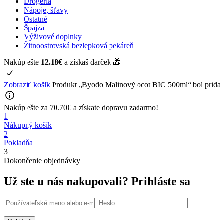
Drogéria
Nápoje, šťavy
Ostatné
Špajza
Výživové doplnky
Žitnoostrovská bezlepková pekáreň
Nakúp ešte
12.18
€
a získaš darček 🎁
Zobraziť košík
Produkt „Byodo Malinový ocot BIO 500ml“ bol prida
Nakúp ešte za
70.70
€
a získate
dopravu zadarmo!
1
Nákupný košík
2
Pokladňa
3
Dokončenie objednávky
Už ste u nás nakupovali?
Prihláste sa