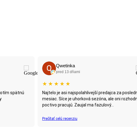
Patrik Milkovič
pred 26 dňami
★
★
★
★
★
jca za posledný
le oni rozhodne
.