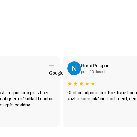
Qwetinka
pred 13 dňami
★
★
★
★
★
zitívne hodnotím spätnú
Najtelo je asi najspolahlivejší preda
rtiment, ceny
mesiac. Síce je uhorková sezóna, a
poctivo pracujú. Zaujal ma fazulový..
Prečítať celú recenziu