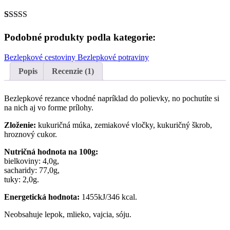
Hodnotenie
1
5.00
z 5 na
Podobné produkty podla kategorie:
základe
zákazníckej
Bezlepkové cestoviny
Bezlepkové potraviny
recenzie
Popis
Recenzie (1)
Bezlepkové rezance vhodné napríklad do polievky, no pochutíte si
na nich aj vo forme prílohy.
Zloženie:
kukuričná múka, zemiakové vločky, kukuričný škrob,
hroznový cukor.
Nutričná hodnota na 100g:
bielkoviny: 4,0g,
sacharidy: 77,0g,
tuky: 2,0g.
Energetická hodnota:
1455kJ/346 kcal.
Neobsahuje lepok, mlieko, vajcia, sóju.