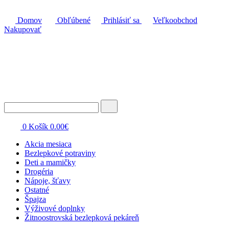
Domov
Obľúbené
Prihlásiť sa
Veľkoobchod
Nakupovať
0
Košík
0.00
€
Akcia mesiaca
Bezlepkové potraviny
Deti a mamičky
Drogéria
Nápoje, šťavy
Ostatné
Špajza
Výživové doplnky
Žitnoostrovská bezlepková pekáreň