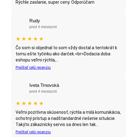
Rýchle zaslanie, super ceny. Odporúčam
Rudy
pred 4 mesiacmi
★
★
★
★
★
Čo som si objednal to som vždy dostal a tentokrát k
tomu ešte tyčinku ako darček.<br>Dodacia doba
eshopu veľmi rýchla,...
Prečítať celú recenziu
Iveta Trnovská
pred 4 mesiacmi
★
★
★
★
★
Veľmi pozitívna skúsenosť, rýchla a milá komunikácia,
ochotný prístup a nadštandardné riešenie situácie.
Takýto zákaznícky servis sa dnes len tak...
Prečítať celú recenziu