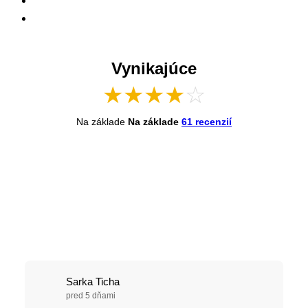
Vynikajúce
★
★
★
★
☆
Na základe
Na základe
61 recenzií
Sarka Ticha
pred 5 dňami