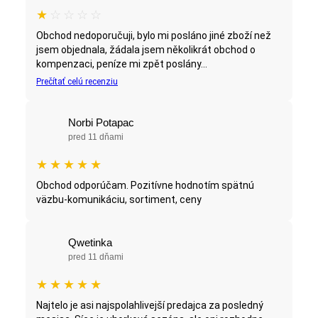
★
☆
☆
☆
☆
Obchod nedoporučuji, bylo mi posláno jiné zboží než
jsem objednala, žádala jsem několikrát obchod o
kompenzaci, peníze mi zpět poslány...
Prečítať celú recenziu
Norbi Potapac
pred 11 dňami
★
★
★
★
★
Obchod odporúčam. Pozitívne hodnotím spätnú
väzbu-komunikáciu, sortiment, ceny
Qwetinka
pred 11 dňami
★
★
★
★
★
Najtelo je asi najspolahlivejší predajca za posledný