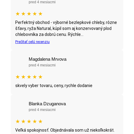
pred 4 mesiacmi
★
★
★
★
★
Perfektný obchod - výborné bezlepkové chleby, rôzne
šťavy, ryža Natural, kúpil som aj konzervovaný plod
chlebovníka za dobrú cenu. Rýchle...
Prečítať celú recenziu
Magdalena Mrvova
pred 4 mesiacmi
★
★
★
★
★
skvely vyber tovaru, ceny, rychle dodanie
Blanka Dzuganova
pred 4 mesiacmi
★
★
★
★
★
Veľká spokojnosť. Objednávala som už niekoľkokrát.