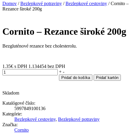
Domov
/
Bezlepkové potraviny
/
Bezlepkové cestoviny
/ Cornito –
Rezance široké 200g
Cornito – Rezance široké 200g
Bezgluténové rezance bez cholesterolu.
1.35
€
s DPH
1.134454 bez DPH
množstvo
+
-
Cornito
Pridať do košíka
Pridať kartón
-
Rezance
Skladom
široké
200g
Katalógové číslo:
5997849100136
Kategórie:
Bezlepkové cestoviny
,
Bezlepkové potraviny
Značka:
Cornito