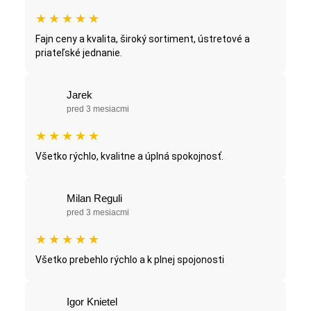
★
★
★
★
★
Fajn ceny a kvalita, široký sortiment, ústretové a
priateľské jednanie.
Jarek
pred 3 mesiacmi
★
★
★
★
★
Všetko rýchlo, kvalitne a úplná spokojnosť.
Milan Reguli
pred 3 mesiacmi
★
★
★
★
★
Všetko prebehlo rýchlo a k plnej spojonosti
Igor Knietel