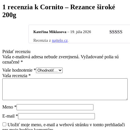
1 recenzia k
Cornito – Rezance široké
200g
Kateřina Miklasova
–
19. júla 2026
Hodnoteni
Recenzia z
najtelo.cz
.
z 5
Pridať recenziu
Vaša e-mailová adresa nebude zverejnená.
Vyžadované polia sú
označené
*
Vaše hodnotenie
*
Vaša recenzia
*
Meno
*
E-mail
*
Uložiť moje meno, e-mail a webovú stránku v tomto prehliadači
pre moje budúce komentáre.