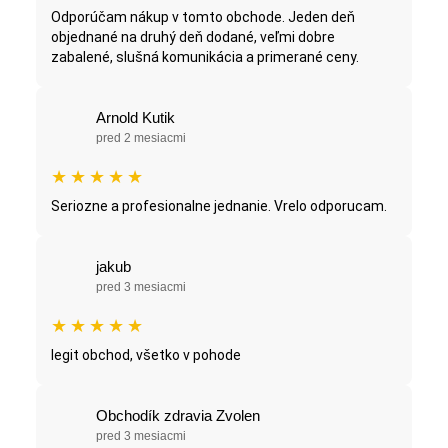
Odporúčam nákup v tomto obchode. Jeden deň
objednané na druhý deň dodané, veľmi dobre
zabalené, slušná komunikácia a primerané ceny.
Arnold Kutik
pred 2 mesiacmi
★
★
★
★
★
Seriozne a profesionalne jednanie. Vrelo odporucam.
jakub
pred 3 mesiacmi
★
★
★
★
★
legit obchod, všetko v pohode
Obchodík zdravia Zvolen
pred 3 mesiacmi