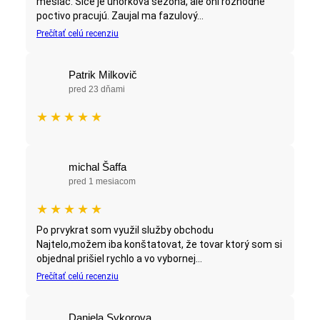
mesiac. Síce je uhorková sezóna, ale oni rozhodne
poctivo pracujú. Zaujal ma fazulový...
Prečítať celú recenziu
Patrik Milkovič
pred 23 dňami
★
★
★
★
★
michal Šaffa
pred 1 mesiacom
★
★
★
★
★
Po prvykrat som využil služby obchodu
Najtelo,možem iba konštatovat, že tovar ktorý som si
objednal prišiel rychlo a vo vybornej...
Prečítať celú recenziu
Daniela Sykorova