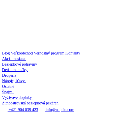
Prejsť
na
obsah
Blog
Veľkoobchod
Vernostný program
Kontakty
Akcia mesiaca
Bezlepkové potraviny
Deti a mamičky
Drogéria
Nápoje, šťavy
Ostatné
Špajza
Výživové doplnky
Žitnoostrovská bezlepková pekáreň
+421 904 039 423
info@najtelo.com