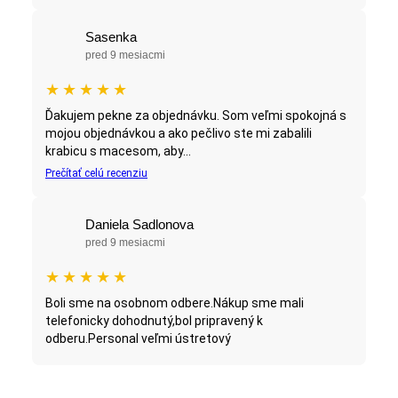
Sasenka
pred 9 mesiacmi
★
★
★
★
★
Ďakujem pekne za objednávku. Som veľmi spokojná s
mojou objednávkou a ako pečlivo ste mi zabalili
krabicu s macesom, aby...
Prečítať celú recenziu
Daniela Sadlonova
pred 9 mesiacmi
★
★
★
★
★
Boli sme na osobnom odbere.Nákup sme mali
telefonicky dohodnutý,bol pripravený k
odberu.Personal veľmi ústretový