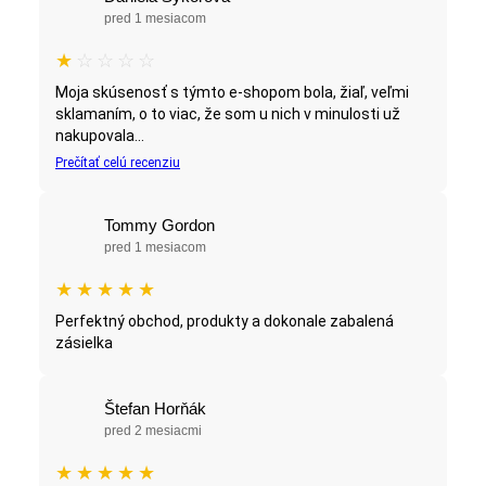
pred 1 mesiacom
★
☆
☆
☆
☆
Moja skúsenosť s týmto e-shopom bola, žiaľ, veľmi
sklamaním, o to viac, že som u nich v minulosti už
nakupovala...
Prečítať celú recenziu
Tommy Gordon
pred 1 mesiacom
★
★
★
★
★
Perfektný obchod, produkty a dokonale zabalená
zásielka
Štefan Horňák
pred 2 mesiacmi
★
★
★
★
★