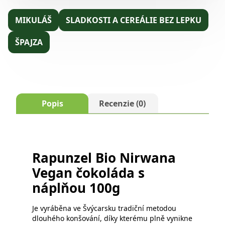
MIKULÁŠ
SLADKOSTI A CEREÁLIE BEZ LEPKU
ŠPAJZA
Popis
Recenzie (0)
Rapunzel Bio Nirwana
Vegan čokoláda s
náplňou 100g
Je vyráběna ve Švýcarsku tradiční metodou
dlouhého konšování, díky kterému plně vynikne