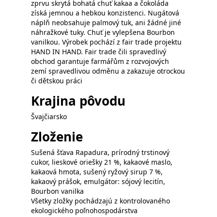
zprvu skrytá bohatá chuť kakaa a čokoláda
získá jemnou a hebkou konzistenci. Nugátová
náplň neobsahuje palmový tuk, ani žádné jiné
náhražkové tuky. Chuť je vylepšena Bourbon
vanilkou. Výrobek pochází z fair trade projektu
HAND IN HAND. Fair trade čili spravedlivý
obchod garantuje farmářům z rozvojových
zemí spravedlivou odměnu a zakazuje otrockou
či dětskou práci
Krajina pôvodu
Švajčiarsko
Zloženie
Sušená šťava Rapadura, prírodný trstinový
cukor, lieskové oriešky 21 %, kakaové maslo,
kakaová hmota, sušený ryžový sirup 7 %,
kakaový prášok, emulgátor: sójový lecitín,
Bourbon vanilka
Všetky zložky pochádzajú z kontrolovaného
ekologického poľnohospodárstva