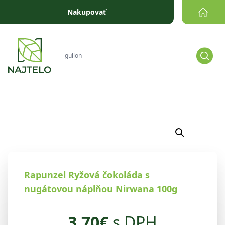
Prejsť na obsah
Nakupovať
Rapunzel Ryžová čokoláda s
nugátovou náplňou Nirwana 100g
3.70
€
s DPH