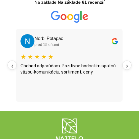
Na základe
Na základe
61 recenzií
Norbi Potapac
pred 15 dňami
★
★
★
★
★
★
‹
›
oží
Obchod odporúčam. Pozitívne hodnotím spätnú
Najt
väzbu-komunikáciu, sortiment, ceny
posl
...
oni 
fazu
Prečí