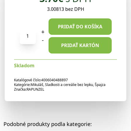
3.00813 bez DPH
PRIDAŤ DO KOŠÍKA
množstvo
+
Rapunzel
-
Ryžová
PRIDAŤ KARTÓN
čokoláda
s
Skladom
nugátovou
náplňou
Nirwana
Katalógové číslo:
4006040488897
Kategórie:
Mikuláš
,
Sladkosti a cereálie bez lepku
,
Špajza
100g
Značka:
RAPUNZEL
Podobné produkty podla kategorie: