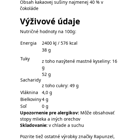
Obsah kakaovej sušiny najmenej 40 % v
čokoláde
Výživové údaje
Nutričné hodnoty na 100g:
Energia
2400 kJ / 576 kcal
38 g
Tuky
z toho nasýtené mastné kyseliny: 16
g
52 g
Sacharidy
z toho cukry: 49 g
Vláknina
4,0 g
Bielkoviny
4 g
Soľ
0 g
Upozornenie pre alergikov:
Môže obsahovať
stopy mlieka a iných orechov
Skladovanie:
v chlade a suchu
Pozrite tiež ostatné výrobky značky
Rapunzel
,