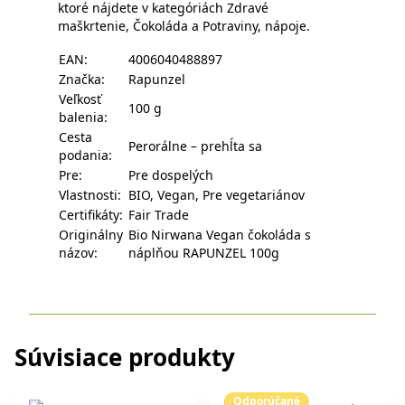
ktoré nájdete v kategóriách
Zdravé
maškrtenie
,
Čokoláda
a
Potraviny, nápoje
.
EAN:
4006040488897
Značka:
Rapunzel
Veľkosť
100 g
balenia:
Cesta
Perorálne – prehĺta sa
podania:
Pre:
Pre dospelých
Vlastnosti:
BIO, Vegan, Pre vegetariánov
Certifikáty:
Fair Trade
Originálny
Bio Nirwana Vegan čokoláda s
názov:
náplňou RAPUNZEL 100g
Súvisiace produkty
Odporúčané