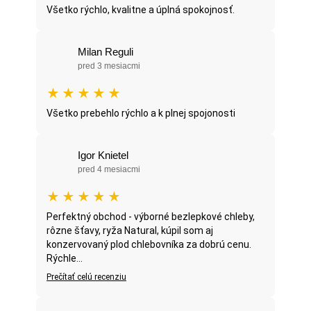
Všetko rýchlo, kvalitne a úplná spokojnosť.
Milan Reguli
pred 3 mesiacmi
★
★
★
★
★
Všetko prebehlo rýchlo a k plnej spojonosti
Igor Knietel
pred 4 mesiacmi
★
★
★
★
★
Perfektný obchod - výborné bezlepkové chleby,
rôzne šťavy, ryža Natural, kúpil som aj
konzervovaný plod chlebovníka za dobrú cenu.
Rýchle...
Prečítať celú recenziu