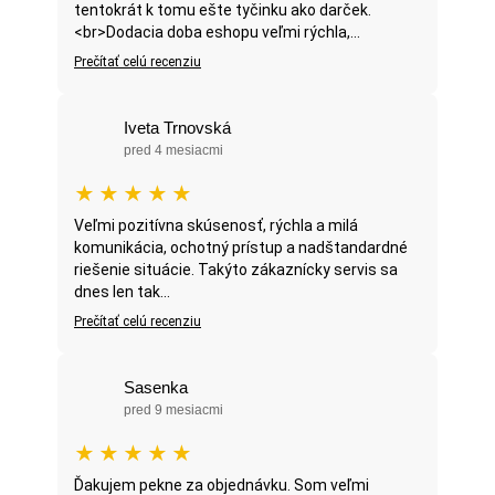
tentokrát k tomu ešte tyčinku ako darček.
<br>Dodacia doba eshopu veľmi rýchla,...
Prečítať celú recenziu
Iveta Trnovská
pred 4 mesiacmi
★
★
★
★
★
Veľmi pozitívna skúsenosť, rýchla a milá
komunikácia, ochotný prístup a nadštandardné
riešenie situácie. Takýto zákaznícky servis sa
dnes len tak...
Prečítať celú recenziu
Sasenka
pred 9 mesiacmi
★
★
★
★
★
Ďakujem pekne za objednávku. Som veľmi