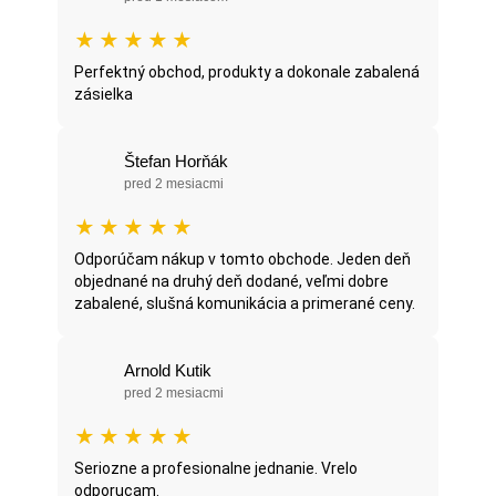
★
★
★
★
★
Perfektný obchod, produkty a dokonale zabalená
zásielka
Štefan Horňák
pred 2 mesiacmi
★
★
★
★
★
Odporúčam nákup v tomto obchode. Jeden deň
objednané na druhý deň dodané, veľmi dobre
zabalené, slušná komunikácia a primerané ceny.
Arnold Kutik
pred 2 mesiacmi
★
★
★
★
★
Seriozne a profesionalne jednanie. Vrelo
odporucam.