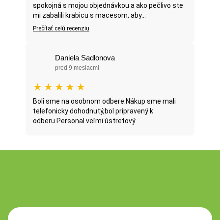
spokojná s mojou objednávkou a ako pečlivo ste
mi zabalili krabicu s macesom, aby...
Prečítať celú recenziu
Daniela Sadlonova
pred 9 mesiacmi
★
★
★
★
★
Boli sme na osobnom odbere.Nákup sme mali
telefonicky dohodnutý,bol pripravený k
odberu.Personal veľmi ústretový