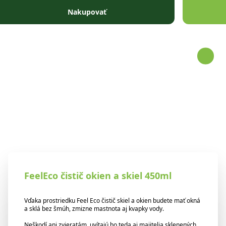
Prejsť na obsah
Nakupovať
FeelEco čistič okien a skiel 450ml
Vďaka prostriedku Feel Eco čistič skiel a okien budete mať okná
a sklá bez šmúh, zmizne mastnota aj kvapky vody.
Neškodí ani zvieratám, uvítajú ho teda aj majitelia sklenených