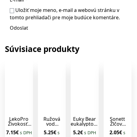
Uložiť moje meno, e-mail a webovú stránku v
tomto prehliadači pre moje budúce komentáre.
Súvisiace produkty
LekoPro
Ružová
Euky Bear
Sonett
Živokosť ,
voda
eukalyptový
Žlčové
mumio a
100ml
olej 50ml
mydlo
7.15€
5.25€
5.2€
2.05€
s DPH
s
s DPH
s
chondroitín
Hanus
100g