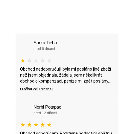
Sarka Ticha
pred 6 dňami
★
☆
☆
☆
☆
Obchod nedoporučuji, bylo mi posláno jiné zboží
než jsem objednala, žádala jsem několikrát
obchod o kompenzaci, peníze mi zpět poslány...
Prečítať celú recenziu
Norbi Potapac
pred 12 dňami
★
★
★
★
★
Obchod odporúčam. Pozitívne hodnotím spätnú