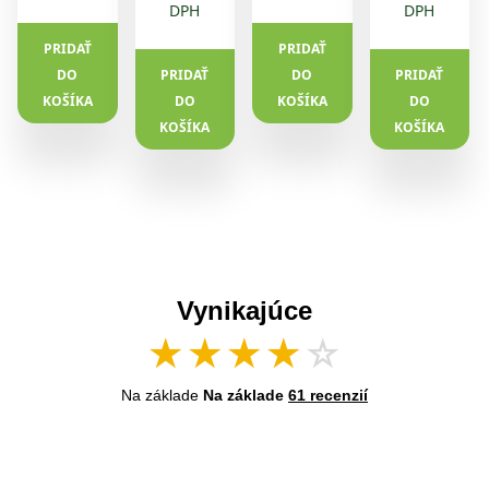
krém na
DPH
DPH
bolesti
kĺbov a
PRIDAŤ
PRIDAŤ
kostí 75ml
DO
PRIDAŤ
DO
PRIDAŤ
KOŠÍKA
DO
KOŠÍKA
DO
KOŠÍKA
KOŠÍKA
Vynikajúce
★
★
★
★
☆
Na základe
Na základe
61 recenzií