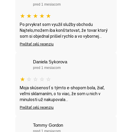
pred 1 mesiacom
★
★
★
★
★
Po prvykrat som využil služby obchodu
Najtelo,možem iba konštatovat, že tovar ktorý
som si objednal prišiel rychlo a vo vybornej...
Prečítať celú recenziu
Daniela Sykorova
pred 1 mesiacom
★
☆
☆
☆
☆
Moja skúsenosť s týmto e-shopom bola, žiaľ,
veľmi sklamaním, o to viac, že som u nich v
minulosti už nakupovala...
Prečítať celú recenziu
Tommy Gordon
pred 1 mesiacom