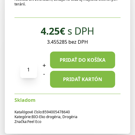
terárií.
4.25
€
s DPH
3.455285 bez DPH
PRIDAŤ DO KOŠÍKA
+
množstvo
FeelEco
-
čistič
PRIDAŤ KARTÓN
okien
a
Skladom
skiel
450ml
Katalógové číslo:
8594005478640
Kategórie:
BIO-Eko drogéria
,
Drogéria
Značka:
Feel Eco