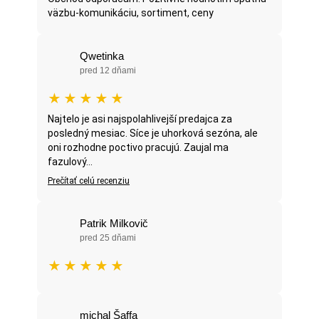
väzbu-komunikáciu, sortiment, ceny
Qwetinka
pred 12 dňami
★
★
★
★
★
Najtelo je asi najspolahlivejší predajca za
posledný mesiac. Síce je uhorková sezóna, ale
oni rozhodne poctivo pracujú. Zaujal ma
fazulový...
Prečítať celú recenziu
Patrik Milkovič
pred 25 dňami
★
★
★
★
★
michal Šaffa