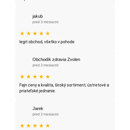
jakub
pred 3 mesiacmi
★
★
★
★
★
legit obchod, všetko v pohode
Obchodík zdravia Zvolen
pred 3 mesiacmi
★
★
★
★
★
Fajn ceny a kvalita, široký sortiment, ústretové a
priateľské jednanie.
Jarek
pred 3 mesiacmi
★
★
★
★
★