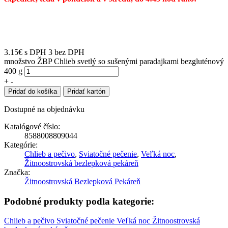
3.15
€
s DPH
3 bez DPH
množstvo ŽBP Chlieb svetlý so sušenými paradajkami bezgluténový
400 g
+
-
Pridať do košíka
Pridať kartón
Dostupné na objednávku
Katalógové číslo:
8588008809044
Kategórie:
Chlieb a pečivo
,
Sviatočné pečenie
,
Veľká noc
,
Žitnoostrovská bezlepková pekáreň
Značka:
Žitnoostrovská Bezlepková Pekáreň
Podobné produkty podla kategorie:
Chlieb a pečivo
Sviatočné pečenie
Veľká noc
Žitnoostrovská