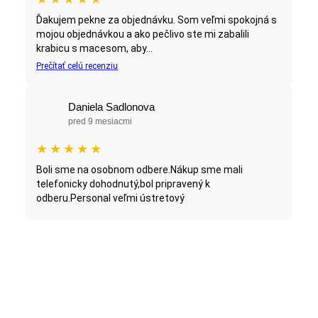
Ďakujem pekne za objednávku. Som veľmi spokojná s
mojou objednávkou a ako pečlivo ste mi zabalili
krabicu s macesom, aby...
Prečítať celú recenziu
Daniela Sadlonova
pred 9 mesiacmi
★
★
★
★
★
Boli sme na osobnom odbere.Nákup sme mali
telefonicky dohodnutý,bol pripravený k
odberu.Personal veľmi ústretový