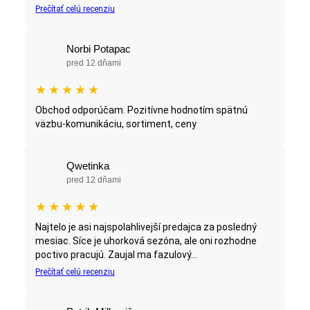
Prečítať celú recenziu
Norbi Potapac
pred 12 dňami
★
★
★
★
★
Obchod odporúčam. Pozitívne hodnotím spätnú
väzbu-komunikáciu, sortiment, ceny
Qwetinka
pred 12 dňami
★
★
★
★
★
Najtelo je asi najspolahlivejší predajca za posledný
mesiac. Síce je uhorková sezóna, ale oni rozhodne
poctivo pracujú. Zaujal ma fazulový...
Prečítať celú recenziu