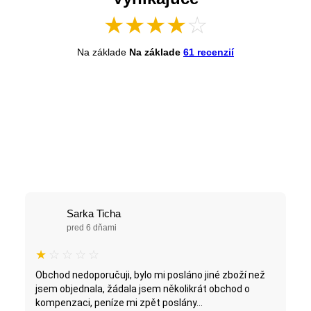
★
★
★
★
☆
Na základe
Na základe
61 recenzií
Sarka Ticha
pred 6 dňami
★
☆
☆
☆
☆
Obchod nedoporučuji, bylo mi posláno jiné zboží než
jsem objednala, žádala jsem několikrát obchod o
kompenzaci, peníze mi zpět poslány...