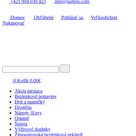
+421 904 039 423
info@najtelo.com
Domov
Obľúbené
Prihlásiť sa
Veľkoobchod
Nakupovať
0
Košík
0.00
€
Akcia mesiaca
Bezlepkové potraviny
Deti a mamičky
Drogéria
Nápoje, šťavy
Ostatné
Špajza
Výživové doplnky
Žitnoostrovská bezlepková pekáreň