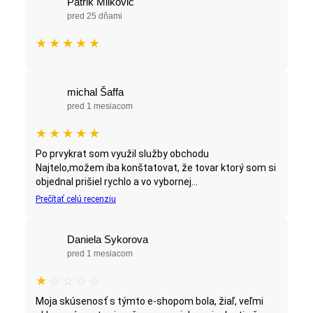
Patrik Milkovič
pred 25 dňami
★
★
★
★
★
michal Šaffa
pred 1 mesiacom
★
★
★
★
★
Po prvykrat som využil služby obchodu
Najtelo,možem iba konštatovat, že tovar ktorý som si
objednal prišiel rychlo a vo vybornej...
Prečítať celú recenziu
Daniela Sykorova
pred 1 mesiacom
★
☆
☆
☆
☆
Moja skúsenosť s týmto e-shopom bola, žiaľ, veľmi