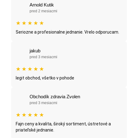
Arnold Kutik
pred 2 mesiacmi
★
★
★
★
★
Seriozne a profesionalne jednanie. Vrelo odporucam.
jakub
pred 3 mesiacmi
★
★
★
★
★
legit obchod, všetko v pohode
Obchodík zdravia Zvolen
pred 3 mesiacmi
★
★
★
★
★
Fajn ceny a kvalita, široký sortiment, ústretové a
priateľské jednanie.