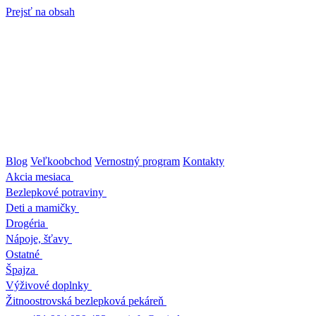
Prejsť na obsah
Blog
Veľkoobchod
Vernostný program
Kontakty
Akcia mesiaca
Bezlepkové potraviny
Deti a mamičky
Drogéria
Nápoje, šťavy
Ostatné
Špajza
Výživové doplnky
Žitnoostrovská bezlepková pekáreň