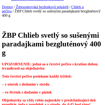
Domov
/
Žitnoostrovská bezlepková pekáreň
/
Chlieb a
pečivo
/ ŽBP Chlieb svetlý so sušenými paradajkami bezgluténový
400 g
ŽBP Chlieb svetlý so sušenými
paradajkami bezgluténový 400
g
UPOZORNENIE: jedná sa o čerstvé pečivo s kratšou dobou
trvanlivosti na objednávku
Toto čerstvé pečivo posielame každý týždeň:
– v utorok s dodaním v stredu
– vo štvrtok s dodaním v piatok
Objednávky sa vždy robia najneskôr v predchádzajúci deň
expedície, teda v pondelok a v stredu, do 4:45 hod ráno!