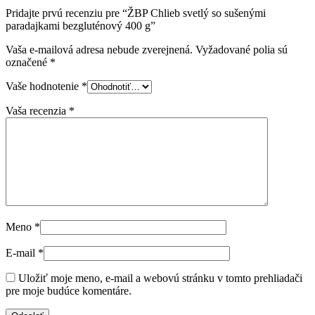
Pridajte prvú recenziu pre “ŽBP Chlieb svetlý so sušenými
paradajkami bezgluténový 400 g”
Vaša e-mailová adresa nebude zverejnená.
Vyžadované polia sú
označené
*
Vaše hodnotenie
*
Vaša recenzia
*
Meno
*
E-mail
*
Uložiť moje meno, e-mail a webovú stránku v tomto prehliadači
pre moje budúce komentáre.