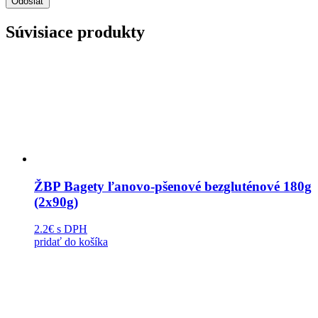
Súvisiace produkty
ŽBP Bagety ľanovo-pšenové bezgluténové 180g
(2x90g)
2.2€
s DPH
pridať do košíka