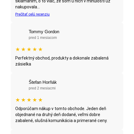
sklamaním, o to viac, že som u nich v minulosti už
nakupovala...
Prečítať celú recenziu
Tommy Gordon
pred 1 mesiacom
★
★
★
★
★
Perfektný obchod, produkty a dokonale zabalená
zásielka
Štefan Horňák
pred 2 mesiacmi
★
★
★
★
★
Odporúčam nákup v tomto obchode. Jeden deň
objednané na druhý deň dodané, veľmi dobre
zabalené, slušná komunikácia a primerané ceny.