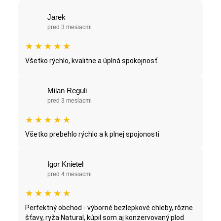
Jarek
pred 3 mesiacmi
★
★
★
★
★
Všetko rýchlo, kvalitne a úplná spokojnosť.
Milan Reguli
pred 3 mesiacmi
★
★
★
★
★
Všetko prebehlo rýchlo a k plnej spojonosti
Igor Knietel
pred 4 mesiacmi
★
★
★
★
★
Perfektný obchod - výborné bezlepkové chleby, rôzne
šťavy, ryža Natural, kúpil som aj konzervovaný plod