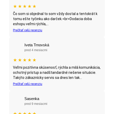
★
★
★
★
★
Čo som si objednal to som vždy dostal a tentokrát k
tomu ešte tyčinku ako darček.<br>Dodacia doba
eshopu veľmi rýchla,...
Prečítať celú recenziu
Iveta Trnovská
pred 4 mesiacmi
★
★
★
★
★
Veľmi pozitívna skúsenosť, rýchla a milá komunikácia,
ochotný prístup a nadštandardné riešenie situácie.
Takýto zákaznícky servis sa dnes len tak...
Prečítať celú recenziu
Sasenka
pred 9 mesiacmi
★
★
★
★
★