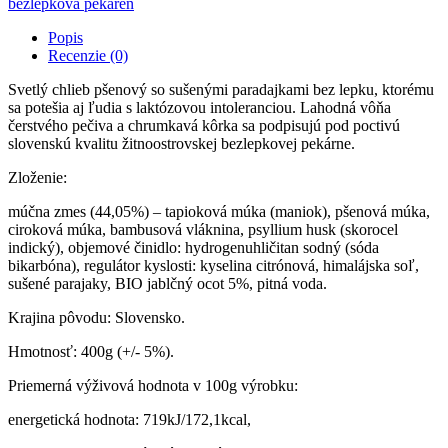
bezlepková pekáreň
Popis
Recenzie (0)
Svetlý chlieb pšenový so sušenými paradajkami bez lepku, ktorému
sa potešia aj ľudia s laktózovou intoleranciou. Lahodná vôňa
čerstvého pečiva a chrumkavá kôrka sa podpisujú pod poctivú
slovenskú kvalitu žitnoostrovskej bezlepkovej pekárne.
Zloženie:
múčna zmes (44,05%) – tapioková múka (maniok), pšenová múka,
ciroková múka, bambusová vláknina, psyllium husk (skorocel
indický), objemové činidlo: hydrogenuhličitan sodný (sóda
bikarbóna), regulátor kyslosti: kyselina citrónová, himalájska soľ,
sušené parajaky, BIO jablčný ocot 5%, pitná voda.
Krajina pôvodu: Slovensko.
Hmotnosť: 400g (+/- 5%).
Priemerná výživová hodnota v 100g výrobku:
energetická hodnota: 719kJ/172,1kcal,