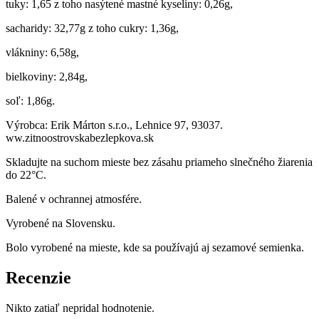
tuky: 1,65 z toho nasýtené mastné kyseliny: 0,26g,
sacharidy: 32,77g z toho cukry: 1,36g,
vlákniny: 6,58g,
bielkoviny: 2,84g,
soľ: 1,86g.
Výrobca: Erik Márton s.r.o., Lehnice 97, 93037.
ww.zitnoostrovskabezlepkova.sk
Skladujte na suchom mieste bez zásahu priameho slnečného žiarenia
do 22°C.
Balené v ochrannej atmosfére.
Vyrobené na Slovensku.
Bolo vyrobené na mieste, kde sa používajú aj sezamové semienka.
Recenzie
Nikto zatiaľ nepridal hodnotenie.