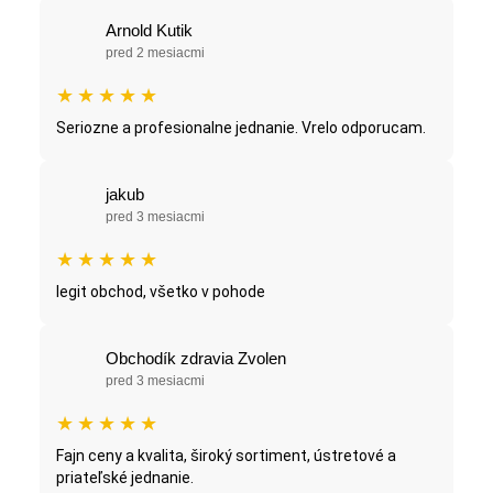
Arnold Kutik
pred 2 mesiacmi
★
★
★
★
★
Seriozne a profesionalne jednanie. Vrelo odporucam.
jakub
pred 3 mesiacmi
★
★
★
★
★
legit obchod, všetko v pohode
Obchodík zdravia Zvolen
pred 3 mesiacmi
★
★
★
★
★
Fajn ceny a kvalita, široký sortiment, ústretové a
priateľské jednanie.