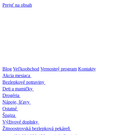
Prejsť na obsah
Blog
Veľkoobchod
Vernostný program
Kontakty
Akcia mesiaca
Bezlepkové potraviny
Deti a mamičky
Drogéria
Nápoje, šťavy
Ostatné
Špajza
Výživové doplnky
Žitnoostrovská bezlepková pekáreň