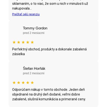
sklamaním, o to viac, že som u nich v minulosti už
nakupovala...
Prečítať celú recenziu
Tommy Gordon
pred 2 mesiacmi
★
★
★
★
★
Perfektný obchod, produkty a dokonale zabalená
zásielka
Štefan Horňák
pred 2 mesiacmi
★
★
★
★
★
Odporúčam nákup v tomto obchode. Jeden deň
objednané na druhý deň dodané, veľmi dobre
zabalené, slušná komunikácia a primerané ceny.