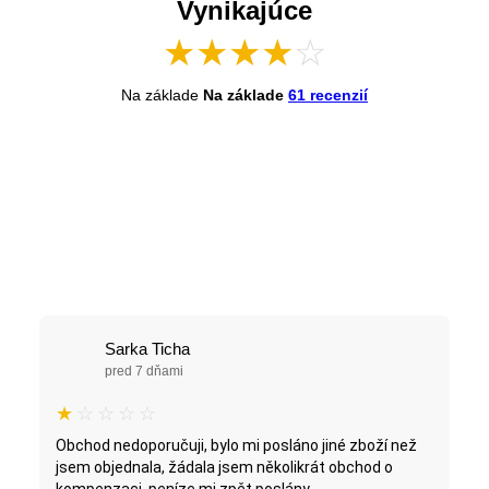
Vynikajúce
★
★
★
★
☆
Na základe
Na základe
61 recenzií
Sarka Ticha
pred 7 dňami
★
☆
☆
☆
☆
Obchod nedoporučuji, bylo mi posláno jiné zboží než
jsem objednala, žádala jsem několikrát obchod o