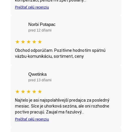
kompenzaci, peníze mi zpět poslány...
Prečítať celú recenziu
Norbi Potapac
pred 12 dňami
★
★
★
★
★
Obchod odporúčam. Pozitívne hodnotím spätnú
väzbu-komunikáciu, sortiment, ceny
Qwetinka
pred 13 dňami
★
★
★
★
★
Najtelo je asi najspolahlivejší predajca za posledný
mesiac. Síce je uhorková sezóna, ale oni rozhodne
poctivo pracujú. Zaujal ma fazulový...
Prečítať celú recenziu