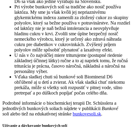
D6 sa však ako jediné vyrábajú na Slovensku.
Pri výrobe bunkových solí sa tradične ako nosič používa
laktóza. My sme ju však kvôli jej nepriaznivému
glykemickému indexu zamenili za zložený cukor zo skupiny
polyolov, ktorý sa bežne používa v potravinárstve. Na rozdiel
od laktózy nie je naň bežná intolerancia a neovplyvňuje
hladinu cukru v krvi. Zvolili sme úplne bezpečný nosič
nemeckého výrobcu, ktorý je určený ako zdravá náhrada
cukru pre diabetikov v cukrovinkách. Zvýšený príjem
polyolov môže spôsobiť plynatosť a laxatívny efekt.
U nás v čo najväčšej miere triturujeme (postupné riedenie
základnej účinnej látky) ručne a to aj napriek tomu, že ručná
triturácia je prácna, časovo náročná, nákladná a náročná na
personálny výber.
Vďaka sladkej chuti sú bunkové soli Biomineral D6
obľúbené aj u detí a zvierat. Ak však sladká chuť niekomu
prekáža, môže si všetky soli rozpustiť v pitnej vode, silno
pretrepať a po dúškoch popíjať počas celého dňa.
Podrobné informácie o biochemickej terapii Dr. Schüsslera a
jednotlivých bunkových soliach nájdete v publikácii
Bunkové
soli
alebo tiež na edukatívnej stránke
bunkovesoli.sk
.
Užívanie a dávkovanie bunkových solí