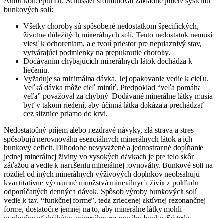
Autor konceptu Dr. Schüssler sformuloval základné piliere systému
bunkových solí:
Všetky choroby sú spôsobené nedostatkom špecifických,
životne dôležitých minerálnych solí. Tento nedostatok nemusí
viesť k ochoreniam, ale tvorí priestor pre nepriaznivý stav,
vytvárajúci podmienky na prepuknutie choroby.
Dodávaním chýbajúcich minerálnych látok dochádza k
liečeniu.
Vyžaduje sa minimálna dávka. Jej opakovanie vedie k cieľu.
Veľká dávka môže cieľ minúť. Predpoklad “veľa pomáha
veľa” považoval za chybný. Dodávané minerálne látky musia
byť v takom riedení, aby účinná látka dokázala prechádzať
cez sliznice priamo do krvi.
Nedostatočný príjem alebo nezdravé návyky, zlá strava a stres
spôsobujú nerovnováhu esenciálnych minerálnych látok a ich
bunkový deficit. Dlhodobé nevyvážené a jednostranné dopĺňanie
jednej minerálnej živiny vo vysokých dávkach je pre telo skôr
záťažou a vedie k narušeniu minerálnej rovnováhy. Bunkové soli na
rozdiel od iných minerálnych výživových doplnkov neobsahujú
kvantitatívne významné množstvá minerálnych živín z pohľadu
odporúčaných denných dávok. Spôsob výroby bunkových solí
vedie k tzv. “funkčnej forme”, teda zriedenej aktívnej rezonančnej
forme, dostatočne jemnej na to, aby minerálne látky mohli
ovplyvňovať delikátnu minerálnu rovnováhu bunky. Sú teda