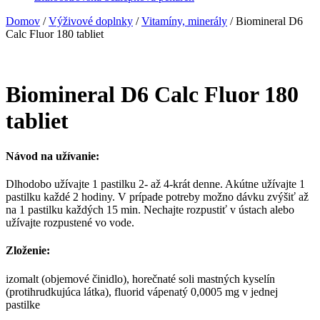
Domov
/
Výživové doplnky
/
Vitamíny, minerály
/ Biomineral D6
Calc Fluor 180 tabliet
Biomineral D6 Calc Fluor 180
tabliet
Návod na užívanie:
Dlhodobo užívajte 1 pastilku 2- až 4-krát denne. Akútne užívajte 1
pastilku každé 2 hodiny. V prípade potreby možno dávku zvýšiť až
na 1 pastilku každých 15 min. Nechajte roz­pustiť v ústach alebo
užívajte rozpustené vo vode.
Zloženie:
izomalt (objemové činidlo), horečnaté soli mastných ky­selín
(protihrudkujúca látka), fluorid vápenatý 0,0005 mg v jednej
pastilke