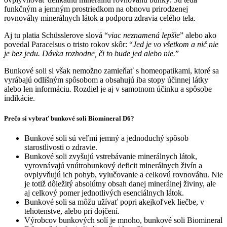
funkčným a jemným prostriedkom na obnovu prirodzenej
rovnováhy minerálnych látok a podporu zdravia celého tela.
Aj tu platia Schüsslerove slová “
viac neznamená lepšie
” alebo ako
povedal Paracelsus o tristo rokov skôr: “
Jed je vo všetkom a nič nie
je bez jedu. Dávka rozhodne, či to bude jed alebo nie.
”
Bunkové soli si však nemožno zamieňať s homeopatikami, ktoré sa
vyrábajú odlišným spôsobom a obsahujú iba stopy účinnej látky
alebo len informáciu. Rozdiel je aj v samotnom účinku a spôsobe
indikácie.
Prečo si vybrať bunkové soli Biomineral D6?
Bunkové soli sú veľmi jemný a jednoduchý spôsob
starostlivosti o zdravie.
Bunkové soli zvyšujú vstrebávanie minerálnych látok,
vyrovnávajú vnútrobunkový deficit minerálnych živín a
ovplyvňujú ich pohyb, vylučovanie a celkovú rovnováhu. Nie
je totiž dôležitý absolútny obsah danej minerálnej živiny, ale
aj celkový pomer jednotlivých esenciálnych látok.
Bunkové soli sa môžu užívať popri akejkoľvek liečbe, v
tehotenstve, alebo pri dojčení.
Výrobcov bunkových solí je mnoho, bunkové soli Biomineral