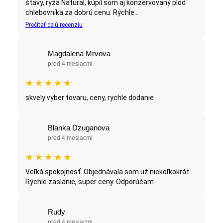
šťavy, ryža Natural, kúpil som aj konzervovaný plod
chlebovníka za dobrú cenu. Rýchle...
Prečítať celú recenziu
Magdalena Mrvova
pred 4 mesiacmi
★
★
★
★
★
skvely vyber tovaru, ceny, rychle dodanie
Blanka Dzuganova
pred 4 mesiacmi
★
★
★
★
★
Veľká spokojnosť. Objednávala som už niekoľkokrát.
Rýchle zaslanie, super ceny. Odporúčam
Rudy
pred 4 mesiacmi