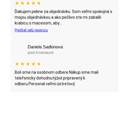
★
★
★
★
★
Ďakujem pekne za objednávku. Som veľmi spokojná s
mojou objednávkou a ako pečlivo ste mi zabalili
krabicu s macesom, aby...
Prečítať celú recenziu
Daniela Sadlonova
pred 9 mesiacmi
★
★
★
★
★
Boli sme na osobnom odbere.Nákup sme mali
telefonicky dohodnutý,bol pripravený k
odberu.Personal veľmi ústretový