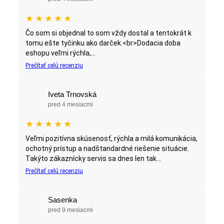
★
★
★
★
★
Čo som si objednal to som vždy dostal a tentokrát k
tomu ešte tyčinku ako darček.<br>Dodacia doba
eshopu veľmi rýchla,...
Prečítať celú recenziu
Iveta Trnovská
pred 4 mesiacmi
★
★
★
★
★
Veľmi pozitívna skúsenosť, rýchla a milá komunikácia,
ochotný prístup a nadštandardné riešenie situácie.
Takýto zákaznícky servis sa dnes len tak...
Prečítať celú recenziu
Sasenka
pred 9 mesiacmi