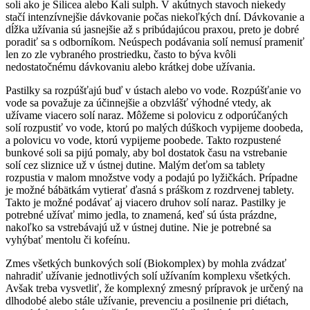
soli ako je Silicea alebo Kali sulph. V akútnych stavoch niekedy
stačí intenzívnejšie dávkovanie počas niekoľkých dní. Dávkovanie a
dĺžka užívania sú jasnejšie až s pribúdajúcou praxou, preto je dobré
poradiť sa s odborníkom. Neúspech podávania solí nemusí prameniť
len zo zle vybraného prostriedku, často to býva kvôli
nedostatočnému dávkovaniu alebo krátkej dobe užívania.
Pastilky sa rozpúšťajú buď v ústach alebo vo vode. Rozpúšťanie vo
vode sa považuje za účinnejšie a obzvlášť výhodné vtedy, ak
užívame viacero solí naraz. Môžeme si polovicu z odporúčaných
solí rozpustiť vo vode, ktorú po malých dúškoch vypijeme doobeda,
a polovicu vo vode, ktorú vypijeme poobede. Takto rozpustené
bunkové soli sa pijú pomaly, aby bol dostatok času na vstrebanie
solí cez sliznice už v ústnej dutine. Malým deťom sa tablety
rozpustia v malom množstve vody a podajú po lyžičkách. Prípadne
je možné bábätkám vytierať ďasná s práškom z rozdrvenej tablety.
Takto je možné podávať aj viacero druhov solí naraz. Pastilky je
potrebné užívať mimo jedla, to znamená, keď sú ústa prázdne,
nakoľko sa vstrebávajú už v ústnej dutine. Nie je potrebné sa
vyhýbať mentolu či kofeínu.
Zmes všetkých bunkových solí (Biokomplex) by mohla zvádzať
nahradiť užívanie jednotlivých solí užívaním komplexu všetkých.
Avšak treba vysvetliť, že komplexný zmesný prípravok je určený na
dlhodobé alebo stále užívanie, prevenciu a posilnenie pri diétach,