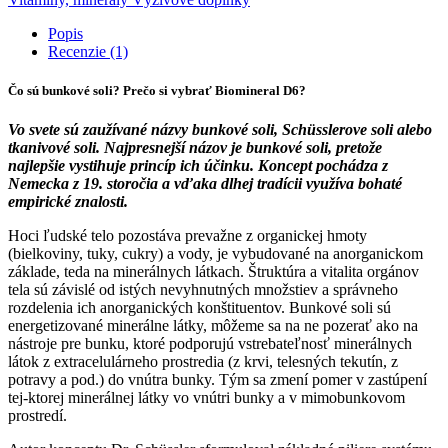
Popis
Recenzie (1)
Čo sú bunkové soli? Prečo si vybrať Biomineral D6?
Vo svete sú zaužívané názvy bunkové soli, Schüsslerove soli alebo
tkanivové soli. Najpresnejší názov je bunkové soli, pretože
najlepšie vystihuje princíp ich účinku. Koncept pochádza z
Nemecka z 19. storočia a vďaka dlhej tradícii využíva bohaté
empirické znalosti.
Hoci ľudské telo pozostáva prevažne z organickej hmoty
(bielkoviny, tuky, cukry) a vody, je vybudované na anorganickom
základe, teda na minerálnych látkach. Štruktúra a vitalita orgánov
tela sú závislé od istých nevyhnutných množstiev a správneho
rozdelenia ich anorganických konštituentov. Bunkové soli sú
energetizované minerálne látky, môžeme sa na ne pozerať ako na
nástroje pre bunku, ktoré podporujú vstrebateľnosť minerálnych
látok z extracelulárneho prostredia (z krvi, telesných tekutín, z
potravy a pod.) do vnútra bunky. Tým sa zmení pomer v zastúpení
tej-ktorej minerálnej látky vo vnútri bunky a v mimobunkovom
prostredí.