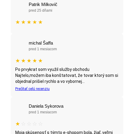
Patrik Milkovič
pred 25 dňami
★
★
★
★
★
michal Šaffa
pred 1 mesiacom
★
★
★
★
★
Po prvykrat som využil služby obchodu
Najtelo,možem iba konštatovat, že tovar ktorý som si
objednal prišiel rychlo a vo vybornej...
Prečítať celú recenziu
Daniela Sykorova
pred 1 mesiacom
★
☆
☆
☆
☆
Moja skúsenosť s týmto e-shopom bola, žiaľ, veľmi