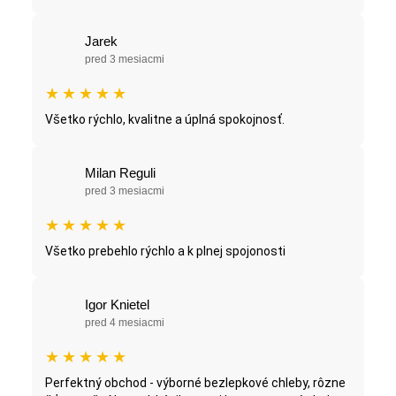
Jarek
pred 3 mesiacmi
★
★
★
★
★
Všetko rýchlo, kvalitne a úplná spokojnosť.
Milan Reguli
pred 3 mesiacmi
★
★
★
★
★
Všetko prebehlo rýchlo a k plnej spojonosti
Igor Knietel
pred 4 mesiacmi
★
★
★
★
★
Perfektný obchod - výborné bezlepkové chleby, rôzne