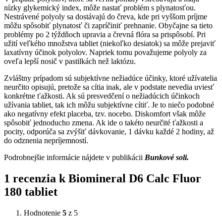
nízky glykemický index, môže nastať problém s plynatosťou.
Nestrávené polyoly sa dostávajú do čreva, kde pri vyššom príjme
môžu spôsobiť plynatosť či zapríčiniť prehnanie. Obyčajne sa tieto
problémy po 2 týždňoch upravia a črevná flóra sa prispôsobí. Pri
užití veľkého množstva tabliet (niekoľko desiatok) sa môže prejaviť
laxatívny účinok polyolov. Napriek tomu považujeme polyoly za
oveľa lepší nosič v pastilkách než laktózu.
Zvláštny prípadom sú subjektívne nežiadúce účinky, ktoré užívatelia
neurčito opisujú, pretože sa cítia inak, ale v podstate nevedia uviesť
konkrétne ťažkosti. Ak sú presvedčení o nežiadúcich účinkoch
užívania tabliet, tak ich môžu subjektívne cítiť. Je to niečo podobné
ako negatívny efekt placeba, tzv. nocebo. Diskomfort však môže
spôsobiť jednoducho zmena. Ak ide o takéto neurčité ťažkosti a
pocity, odporúča sa zvýšiť dávkovanie, 1 dávku každé 2 hodiny, až
do odznenia nepríjemností.
Podrobnejšie informácie nájdete v publikácii
Bunkové soli.
1 recenzia k
Biomineral D6 Calc Fluor
180 tabliet
Hodnotenie
5
z 5