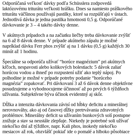
Odporúčaná veľkosť dávky podľa Schüsslera zodpovedá
laktózovému triturátu veľkosti hrášku. Dnes sa namiesto práškového
triturátu väčšinou používajú pastilky, ktoré sa rozpúšťajú v ústach.
Jednotlivá dávka je jedna pastilka hmotnosti 0,5 g. Odporúčané
dávkovanie je 3 – 4 takéto dávky denne.
V akútnych prípadoch a na začiatku liečby treba dávkovanie zvýšiť
na 6 až 8 dávok denne. V prípade akútneho zápalu je možné
napríklad dávku Ferr phos zvýšiť aj na 1 dávku (0,5 g) každých 30
minút až 1 hodinu.
Špeciálne sa odporúča užívať “horúce magnézium” pri akútnych
kŕčoch, nespavosti alebo kolikových bolestiach: 5 dávok zaliať
horúcou vodou a ihneď po rozpustení užiť ako teplý nápoj. Po
polhodine je možné v prípade potreby podanie “horúceho
magnézia” zopakovať. Pri dávkovaní 3 až 6 dávok denne objektívne
posudzujeme a vyhodnocujeme účinnosť až po prvých 6 týždňoch
užívania. Subjektívne býva účinok evidentný aj skôr.
Dĺžka a intenzita dávkovania závisí od hĺbky deficitu a minerálnej
nerovnováhy, ako aj od časovej dĺžky pretrvávania zdravotných
problémov. Minerálny deficit sa užívaním bunkových solí postupne
znižuje a stav sa neustále zlepšuje. Niekedy je potrebné soli užívať
niekoľko dní až týždňov, napr. Kali phos, inokedy niekoľko
mesiacov až rok, obzvlášť pokiaľ ide o pomalé a hlboko pôsobiace