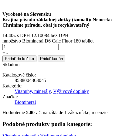
Vyrobené na Slovensku
Krajina pôvodu základnej zložky (izomalt): Nemecko
Chránime prírodu, obal je recyklovateľný
14.40
€
s DPH
12.10084 bez DPH
množstvo Biomineral D6 Calc Fluor 180 tabliet
+
-
Pridať do košíka
Pridať kartón
Skladom
Katalógové číslo:
8588004363045
Kategórie:
Vitamíny, minerály
,
Výživové doplnky
Značka:
Biomineral
Hodnotenie
5.00
z 5 na základe
1
zákazníckej recenzie
Podobné produkty podla kategorie:
Vitamíny, minerály
Výživové doplnky