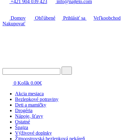
+421 904 039 423
info@najtelo.com
Domov
Obľúbené
Prihlásiť sa
Veľkoobchod
Nakupovať
0
Košík
0.00
€
Akcia mesiaca
Bezlepkové potraviny
Deti a mamičky
Drogéria
Nápoje, šťavy
Ostatné
Špajza
Výživové doplnky
Žitnoostrovská bezlepková pekáreň