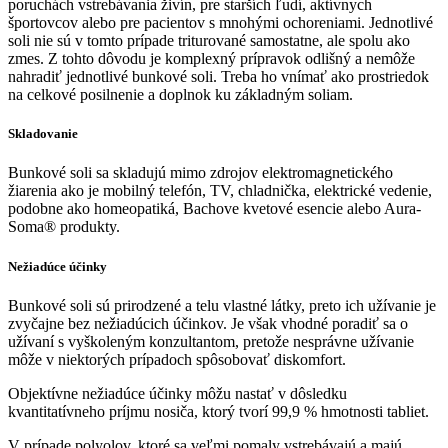
poruchách vstrebávania živín, pre starších ľudí, aktívnych
športovcov alebo pre pacientov s mnohými ochoreniami. Jednotlivé
soli nie sú v tomto prípade triturované samostatne, ale spolu ako
zmes. Z tohto dôvodu je komplexný prípravok odlišný a nemôže
nahradiť jednotlivé bunkové soli. Treba ho vnímať ako prostriedok
na celkové posilnenie a doplnok ku základným soliam.
Skladovanie
Bunkové soli sa skladujú mimo zdrojov elektromagnetického
žiarenia ako je mobilný telefón, TV, chladnička, elektrické vedenie,
podobne ako homeopatiká, Bachove kvetové esencie alebo Aura-
Soma® produkty.
Nežiadúce účinky
Bunkové soli sú prirodzené a telu vlastné látky, preto ich užívanie je
zvyčajne bez nežiadúcich účinkov. Je však vhodné poradiť sa o
užívaní s vyškoleným konzultantom, pretože nesprávne užívanie
môže v niektorých prípadoch spôsobovať diskomfort.
Objektívne nežiadúce účinky môžu nastať v dôsledku
kvantitatívneho príjmu nosiča, ktorý tvorí 99,9 % hmotnosti tabliet.
V prípade polyolov, ktoré sa veľmi pomaly vstrebávajú a majú