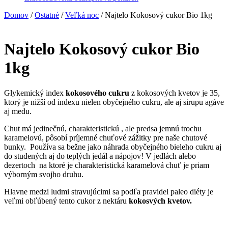
Domov
/
Ostatné
/
Veľká noc
/ Najtelo Kokosový cukor Bio 1kg
Najtelo Kokosový cukor Bio
1kg
Glykemický index
kokosového cukru
z kokosových kvetov je 35,
ktorý je nižší od indexu nielen obyčejného cukru, ale aj sirupu agáve
aj medu.
Chut má jedinečnú, charakteristickú , ale predsa jemnú trochu
karamelovú, pôsobí príjemné chuťové zážitky pre naše chutové
bunky. Používa sa bežne jako náhrada obyčejného bieleho cukru aj
do studených aj do teplých jedál a nápojov! V jedlách alebo
dezertoch na ktoré je charakteristická karamelová chuť je priam
výborným svojho druhu.
Hlavne medzi ludmi stravujúcimi sa podľa pravidel paleo diéty je
veľmi obľúbený tento cukor z nektáru
kokosvých kvetov.