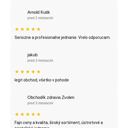
Arnold Kutik
pred 2 mesiacmi
★
★
★
★
★
Seriozne a profesionalne jednanie. Vrelo odporucam.
jakub
pred 3 mesiacmi
★
★
★
★
★
legit obchod, všetko v pohode
Obchodík zdravia Zvolen
pred 3 mesiacmi
★
★
★
★
★
Fajn ceny a kvalita, široký sortiment, ústretové a