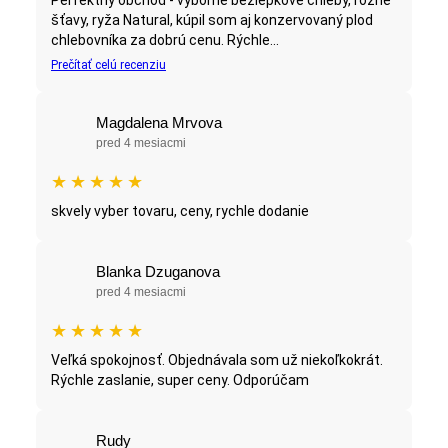
šťavy, ryža Natural, kúpil som aj konzervovaný plod
chlebovníka za dobrú cenu. Rýchle...
Prečítať celú recenziu
Magdalena Mrvova
pred 4 mesiacmi
★
★
★
★
★
skvely vyber tovaru, ceny, rychle dodanie
Blanka Dzuganova
pred 4 mesiacmi
★
★
★
★
★
Veľká spokojnosť. Objednávala som už niekoľkokrát.
Rýchle zaslanie, super ceny. Odporúčam
Rudy