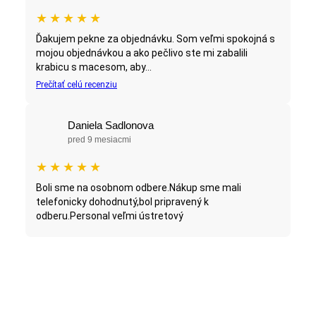
★
★
★
★
★
Ďakujem pekne za objednávku. Som veľmi spokojná s
mojou objednávkou a ako pečlivo ste mi zabalili
krabicu s macesom, aby...
Prečítať celú recenziu
Daniela Sadlonova
pred 9 mesiacmi
★
★
★
★
★
Boli sme na osobnom odbere.Nákup sme mali
telefonicky dohodnutý,bol pripravený k
odberu.Personal veľmi ústretový