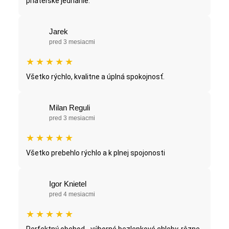
priateľské jednanie.
Jarek
pred 3 mesiacmi
★
★
★
★
★
Všetko rýchlo, kvalitne a úplná spokojnosť.
Milan Reguli
pred 3 mesiacmi
★
★
★
★
★
Všetko prebehlo rýchlo a k plnej spojonosti
Igor Knietel
pred 4 mesiacmi
★
★
★
★
★
Perfektný obchod - výborné bezlepkové chleby, rôzne