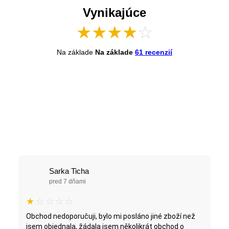
Vynikajúce
★
★
★
★
☆
Na základe
Na základe
61 recenzií
Sarka Ticha
pred 7 dňami
★
☆
☆
☆
☆
Obchod nedoporučuji, bylo mi posláno jiné zboží než
jsem objednala, žádala jsem několikrát obchod o