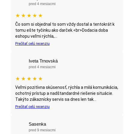
pred 4 mesiacmi
★
★
★
★
★
Čo som si objednal to som vždy dostal a tentokrát k
tomu ešte tyčinku ako darček.<br>Dodacia doba
eshopu veľmi rýchla,...
Prečítať celú recenziu
Iveta Trnovská
pred 4 mesiacmi
★
★
★
★
★
Veľmi pozitívna skúsenosť, rýchla a milá komunikácia,
ochotný prístup a nadštandardné riešenie situácie.
Takýto zákaznícky servis sa dnes len tak...
Prečítať celú recenziu
Sasenka
pred 9 mesiacmi