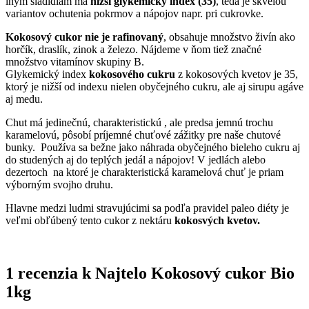
iným sladidlám má
nižší glykemický index (35)
, teda je skvelou
variantov ochutenia pokrmov a nápojov napr. pri cukrovke.
Kokosový cukor nie je rafinovaný
, obsahuje množstvo živín ako
horčík, draslík, zinok a železo. Nájdeme v ňom tiež značné
množstvo vitamínov skupiny B.
Glykemický index
kokosového cukru
z kokosových kvetov je 35,
ktorý je nižší od indexu nielen obyčejného cukru, ale aj sirupu agáve
aj medu.
Chut má jedinečnú, charakteristickú , ale predsa jemnú trochu
karamelovú, pôsobí príjemné chuťové zážitky pre naše chutové
bunky. Používa sa bežne jako náhrada obyčejného bieleho cukru aj
do studených aj do teplých jedál a nápojov! V jedlách alebo
dezertoch na ktoré je charakteristická karamelová chuť je priam
výborným svojho druhu.
Hlavne medzi ludmi stravujúcimi sa podľa pravidel paleo diéty je
veľmi obľúbený tento cukor z nektáru
kokosvých kvetov.
1 recenzia k
Najtelo Kokosový cukor Bio
1kg