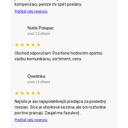
kompenzaci, peníze mi zpět poslány...
Prečítať celú recenziu
Norbi Potapac
pred 13 dňami
★
★
★
★
★
Obchod odporúčam. Pozitívne hodnotím spätnú
väzbu-komunikáciu, sortiment, ceny
Qwetinka
pred 13 dňami
★
★
★
★
★
Najtelo je asi najspolahlivejší predajca za posledný
mesiac. Síce je uhorková sezóna, ale oni rozhodne
poctivo pracujú. Zaujal ma fazulový...
Prečítať celú recenziu