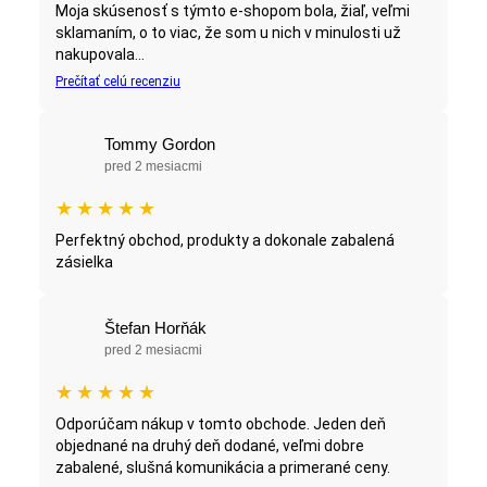
Moja skúsenosť s týmto e-shopom bola, žiaľ, veľmi
sklamaním, o to viac, že som u nich v minulosti už
nakupovala...
Prečítať celú recenziu
Tommy Gordon
pred 2 mesiacmi
★
★
★
★
★
Perfektný obchod, produkty a dokonale zabalená
zásielka
Štefan Horňák
pred 2 mesiacmi
★
★
★
★
★
Odporúčam nákup v tomto obchode. Jeden deň
objednané na druhý deň dodané, veľmi dobre
zabalené, slušná komunikácia a primerané ceny.