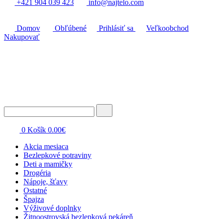
+421 904 039 423
info@najtelo.com
Domov
Obľúbené
Prihlásiť sa
Veľkoobchod
Nakupovať
0
Košík
0.00
€
Akcia mesiaca
Bezlepkové potraviny
Deti a mamičky
Drogéria
Nápoje, šťavy
Ostatné
Špajza
Výživové doplnky
Žitnoostrovská bezlepková pekáreň