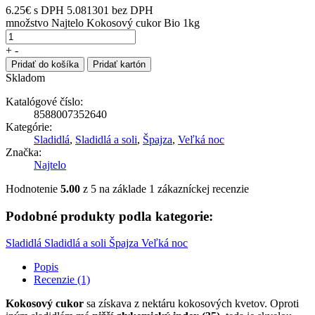
6.25
€
s DPH
5.081301 bez DPH
množstvo Najtelo Kokosový cukor Bio 1kg
+
-
Pridať do košíka
Pridať kartón
Skladom
Katalógové číslo:
8588007352640
Kategórie:
Sladidlá
,
Sladidlá a soli
,
Špajza
,
Veľká noc
Značka:
Najtelo
Hodnotenie
5.00
z 5 na základe
1
zákazníckej recenzie
Podobné produkty podla kategorie:
Sladidlá
Sladidlá a soli
Špajza
Veľká noc
Popis
Recenzie (1)
Kokosový cukor
sa získava z nektáru kokosových kvetov. Oproti