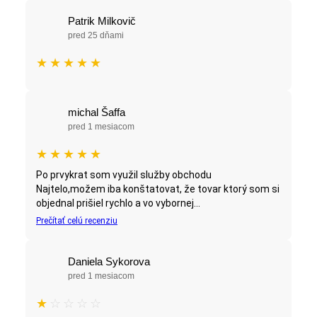
Patrik Milkovič
pred 25 dňami
★
★
★
★
★
michal Šaffa
pred 1 mesiacom
★
★
★
★
★
Po prvykrat som využil služby obchodu
Najtelo,možem iba konštatovat, že tovar ktorý som si
objednal prišiel rychlo a vo vybornej...
Prečítať celú recenziu
Daniela Sykorova
pred 1 mesiacom
★
☆
☆
☆
☆