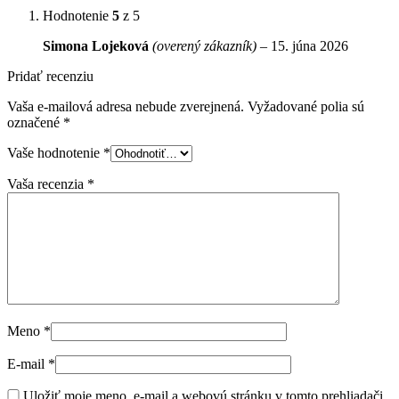
Hodnotenie
5
z 5
Simona Lojeková
(overený zákazník)
–
15. júna 2026
Pridať recenziu
Vaša e-mailová adresa nebude zverejnená.
Vyžadované polia sú
označené
*
Vaše hodnotenie
*
Vaša recenzia
*
Meno
*
E-mail
*
Uložiť moje meno, e-mail a webovú stránku v tomto prehliadači