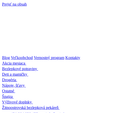
Prejsť na obsah
Blog
Veľkoobchod
Vernostný program
Kontakty
Akcia mesiaca
Bezlepkové potraviny
Deti a mamičky
Drogéria
Nápoje, šťavy
Ostatné
Špajza
Výživové doplnky
Žitnoostrovská bezlepková pekáreň