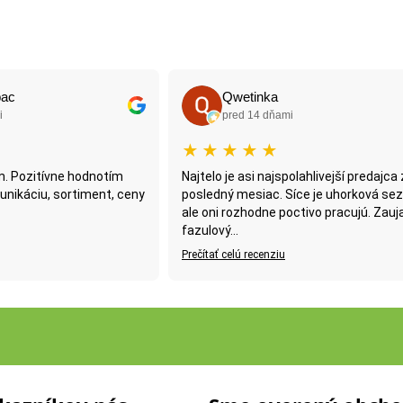
pac
Qwetinka
i
pred 14 dňami
★
★
★
★
★
. Pozitívne hodnotím
Najtelo je asi najspolahlivejší predajca
nikáciu, sortiment, ceny
posledný mesiac. Síce je uhorková se
ale oni rozhodne poctivo pracujú. Zauj
fazulový...
Prečítať celú recenziu