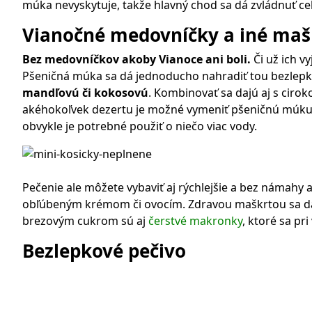
múka nevyskytuje, takže hlavný chod sa dá zvládnuť c
Vianočné medovníčky a iné maš
Bez medovníčkov akoby Vianoce ani boli.
Či už ich v
Pšeničná múka sa dá jednoducho nahradiť tou bezlep
mandľovú či kokosovú
. Kombinovať sa dajú aj s cir
akéhokoľvek dezertu je možné vymeniť pšeničnú múku z
obvykle je potrebné použiť o niečo viac vody.
Pečenie ale môžete vybaviť aj rýchlejšie a bez námahy
obľúbeným krémom či ovocím. Zdravou maškrtou sa dajú
brezovým cukrom sú aj
čerstvé makronky
, ktoré sa pr
Bezlepkové
pečivo