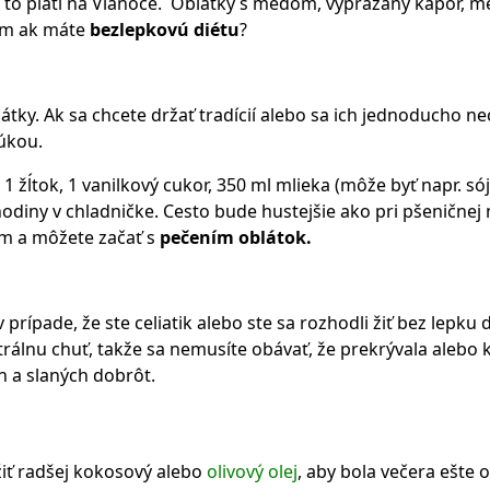
ť to platí na Vianoce. Oblátky s medom, vyprážaný kapor, m
tým ak máte
bezlepkovú diétu
?
ky. Ak sa chcete držať tradícií alebo sa ich jednoducho nec
úkou.
žĺtok, 1 vanilkový cukor, 350 ml mlieka (môže byť napr. sójov
odiny v chladničke. Cesto bude hustejšie ako pri pšeničnej m
om a môžete začať s
pečením oblátok.
v prípade, že ste celiatik alebo ste sa rozhodli žiť bez lepku
rálnu chuť, takže sa nemusíte obávať, že prekrývala alebo
h a slaných dobrôt.
iť radšej kokosový alebo
olivový olej
, aby bola večera ešte 