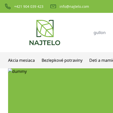
Prejsť na obsah
+421 904 039 423
info@najtelo.com
Akcia mesiaca
Bezlepkové potraviny
Deti a mami