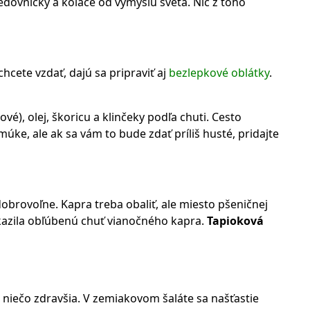
edovníčky a koláče od výmyslu sveta. Nič z toho
hcete vzdať, dajú sa pripraviť aj
bezlepkové oblátky
.
é), olej, škoricu a klinčeky podľa chuti. Cesto
úke, ale ak sa vám to bude zdať príliš husté, pridajte
 dobrovoľne. Kapra treba obaliť, ale miesto pšeničnej
 kazila obľúbenú chuť vianočného kapra.
Tapioková
o niečo zdravšia. V zemiakovom šaláte sa našťastie