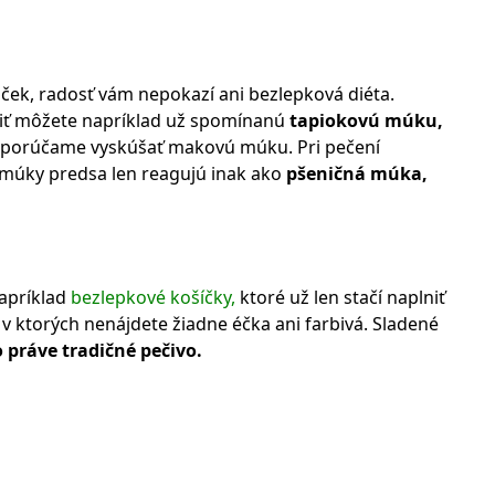
mček, radosť vám nepokazí ani bezlepková diéta.
iť môžete napríklad už spomínanú
tapiokovú múku,
 odporúčame vyskúšať makovú múku. Pri pečení
 múky predsa len reagujú inak ako
pšeničná múka,
napríklad
bezlepkové košíčky,
ktoré už len stačí naplniť
 ktorých nenájdete žiadne éčka ani farbivá. Sladené
o práve tradičné pečivo.