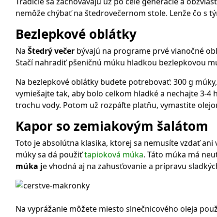
Tradície sa zachovávajú už po celé generácie a obzvláš
nemôže chýbať na štedrovečernom stole. Lenže čo s 
Bezlepkové oblátky
Na
Štedrý večer
bývajú na programe prvé vianočné oblát
Stačí nahradiť pšeničnú múku hladkou bezlepkovou m
Na bezlepkové oblátky budete potrebovať: 300 g múky, 1 
vymiešajte tak, aby bolo celkom hladké a nechajte 3-4 h
trochu vody. Potom už rozpáľte platňu, vymastite olej
Kapor so zemiakovým šalátom
Toto je absolútna klasika, ktorej sa nemusíte vzdať ani 
múky sa dá použiť
tapioková múka
. Táto múka má neut
múka j
e vhodná aj na zahusťovanie a prípravu sladkýc
Na vyprážanie môžete miesto slnečnicového oleja použ