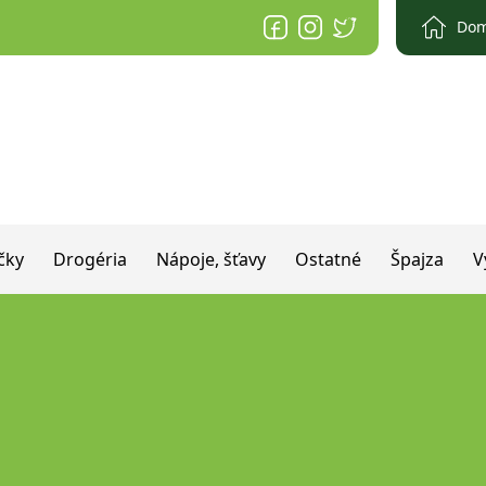
Do
čky
Drogéria
Nápoje, šťavy
Ostatné
Špajza
V