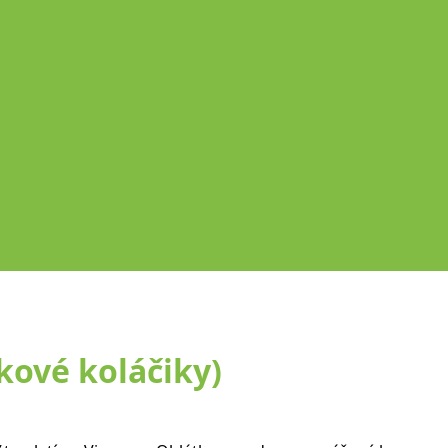
kové koláčiky)