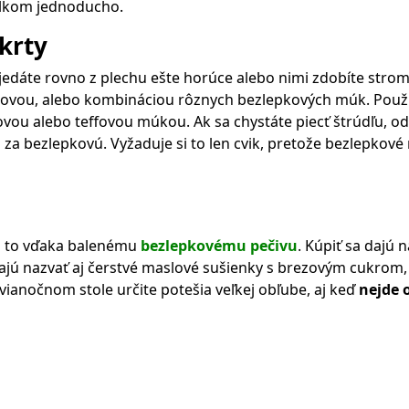
elkom jednoducho.
krty
yjedáte rovno z plechu ešte horúce alebo nimi zdobíte stro
kovou, alebo kombináciou rôznych bezlepkových múk. Použ
okovou alebo teffovou múkou. Ak sa chystáte piecť štrúdľu,
a bezlepkovú. Vyžaduje si to len cvik, pretože bezlepkové
 a to vďaka balenému
bezlepkovému pečivu
. Kúpiť sa dajú 
 nazvať aj čerstvé maslové sušienky s brezovým cukrom, v
i vianočnom stole určite potešia veľkej obľube, aj keď
nejde 