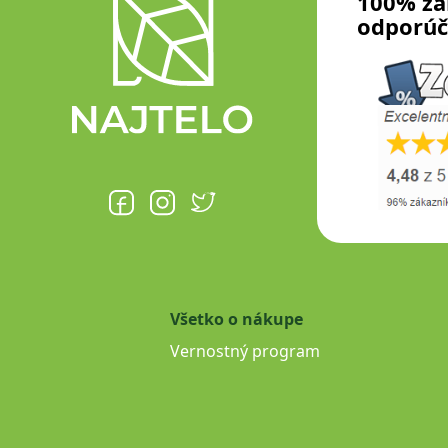
100% zá
odporúč
Všetko o nákupe
Vernostný program