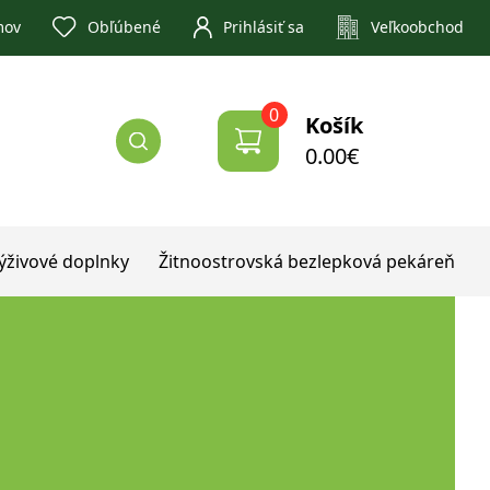
Obľúbené
mov
Prihlásiť sa
Veľkoobchod
0
Košík
0.00
€
ýživové doplnky
Žitnoostrovská bezlepková pekáreň