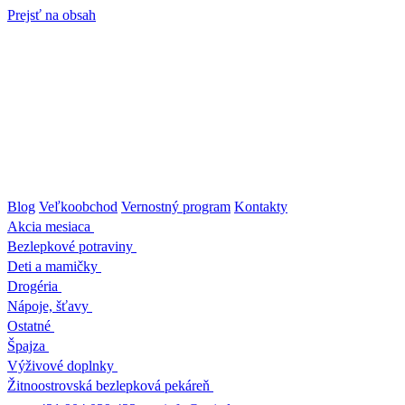
Prejsť na obsah
Blog
Veľkoobchod
Vernostný program
Kontakty
Akcia mesiaca
Bezlepkové potraviny
Deti a mamičky
Drogéria
Nápoje, šťavy
Ostatné
Špajza
Výživové doplnky
Žitnoostrovská bezlepková pekáreň