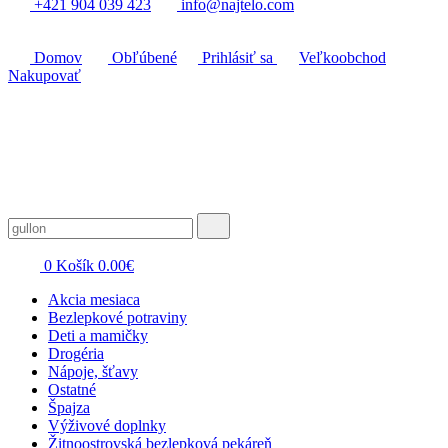
+421 904 039 423
info@najtelo.com
Domov
Obľúbené
Prihlásiť sa
Veľkoobchod
Nakupovať
0
Košík
0.00
€
Akcia mesiaca
Bezlepkové potraviny
Deti a mamičky
Drogéria
Nápoje, šťavy
Ostatné
Špajza
Výživové doplnky
Žitnoostrovská bezlepková pekáreň