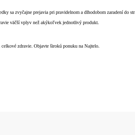
edky sa zvyčajne prejavia pri pravidelnom a dlhodobom zaradení do str
avie väčší vplyv než akýkoľvek jednotlivý produkt.
a celkové zdravie. Objavte širokú ponuku na Najtelo.