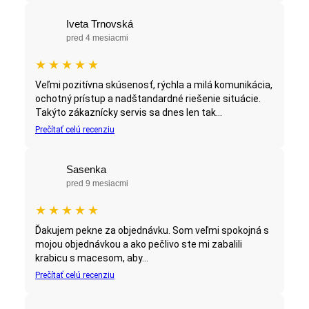
Iveta Trnovská
pred 4 mesiacmi
★
★
★
★
★
Veľmi pozitívna skúsenosť, rýchla a milá komunikácia,
ochotný prístup a nadštandardné riešenie situácie.
Takýto zákaznícky servis sa dnes len tak...
Prečítať celú recenziu
Sasenka
pred 9 mesiacmi
★
★
★
★
★
Ďakujem pekne za objednávku. Som veľmi spokojná s
mojou objednávkou a ako pečlivo ste mi zabalili
krabicu s macesom, aby...
Prečítať celú recenziu