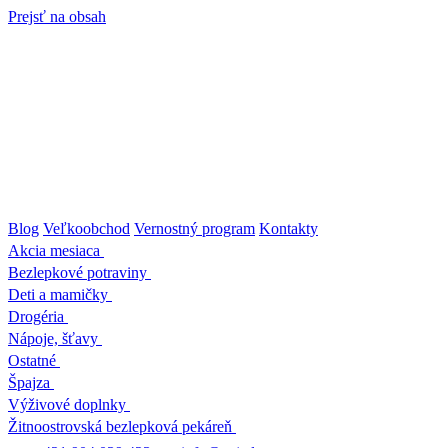
Prejsť na obsah
Blog
Veľkoobchod
Vernostný program
Kontakty
Akcia mesiaca
Bezlepkové potraviny
Deti a mamičky
Drogéria
Nápoje, šťavy
Ostatné
Špajza
Výživové doplnky
Žitnoostrovská bezlepková pekáreň