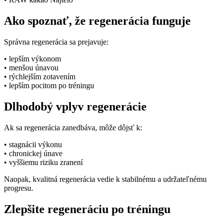
Ako spoznať, že regenerácia funguje
Správna regenerácia sa prejavuje:
• lepším výkonom
• menšou únavou
• rýchlejším zotavením
• lepším pocitom po tréningu
Dlhodobý vplyv regenerácie
Ak sa regenerácia zanedbáva, môže dôjsť k:
• stagnácii výkonu
• chronickej únave
• vyššiemu riziku zranení
Naopak, kvalitná regenerácia vedie k stabilnému a udržateľnému
progresu.
Zlepšite regeneráciu po tréningu