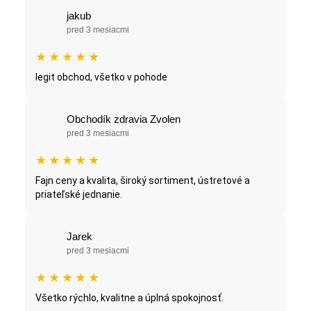
jakub
pred 3 mesiacmi
★
★
★
★
★
legit obchod, všetko v pohode
Obchodík zdravia Zvolen
pred 3 mesiacmi
★
★
★
★
★
Fajn ceny a kvalita, široký sortiment, ústretové a
priateľské jednanie.
Jarek
pred 3 mesiacmi
★
★
★
★
★
Všetko rýchlo, kvalitne a úplná spokojnosť.