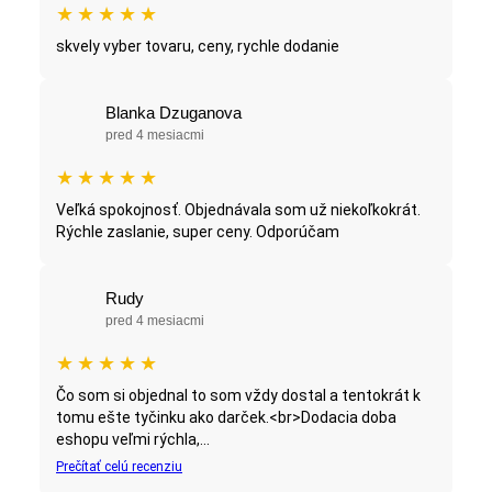
★
★
★
★
★
skvely vyber tovaru, ceny, rychle dodanie
Blanka Dzuganova
pred 4 mesiacmi
★
★
★
★
★
Veľká spokojnosť. Objednávala som už niekoľkokrát.
Rýchle zaslanie, super ceny. Odporúčam
Rudy
pred 4 mesiacmi
★
★
★
★
★
Čo som si objednal to som vždy dostal a tentokrát k
tomu ešte tyčinku ako darček.<br>Dodacia doba
eshopu veľmi rýchla,...
Prečítať celú recenziu