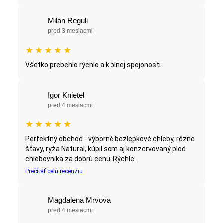
Milan Reguli
pred 3 mesiacmi
★
★
★
★
★
Všetko prebehlo rýchlo a k plnej spojonosti
Igor Knietel
pred 4 mesiacmi
★
★
★
★
★
Perfektný obchod - výborné bezlepkové chleby, rôzne
šťavy, ryža Natural, kúpil som aj konzervovaný plod
chlebovníka za dobrú cenu. Rýchle...
Prečítať celú recenziu
Magdalena Mrvova
pred 4 mesiacmi