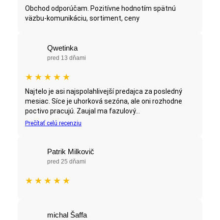
Obchod odporúčam. Pozitívne hodnotím spätnú
väzbu-komunikáciu, sortiment, ceny
Qwetinka
pred 13 dňami
★
★
★
★
★
Najtelo je asi najspolahlivejší predajca za posledný
mesiac. Síce je uhorková sezóna, ale oni rozhodne
poctivo pracujú. Zaujal ma fazulový...
Prečítať celú recenziu
Patrik Milkovič
pred 25 dňami
★
★
★
★
★
michal Šaffa