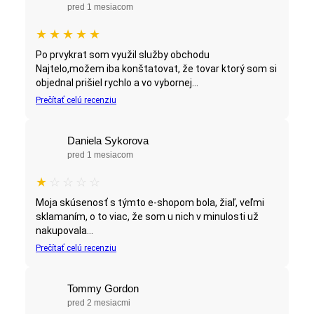
pred 1 mesiacom
★
★
★
★
★
Po prvykrat som využil služby obchodu
Najtelo,možem iba konštatovat, že tovar ktorý som si
objednal prišiel rychlo a vo vybornej...
Prečítať celú recenziu
Daniela Sykorova
pred 1 mesiacom
★
☆
☆
☆
☆
Moja skúsenosť s týmto e-shopom bola, žiaľ, veľmi
sklamaním, o to viac, že som u nich v minulosti už
nakupovala...
Prečítať celú recenziu
Tommy Gordon
pred 2 mesiacmi