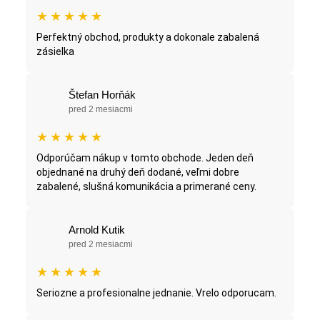
★
★
★
★
★
Perfektný obchod, produkty a dokonale zabalená
zásielka
Štefan Horňák
pred 2 mesiacmi
★
★
★
★
★
Odporúčam nákup v tomto obchode. Jeden deň
objednané na druhý deň dodané, veľmi dobre
zabalené, slušná komunikácia a primerané ceny.
Arnold Kutik
pred 2 mesiacmi
★
★
★
★
★
Seriozne a profesionalne jednanie. Vrelo odporucam.