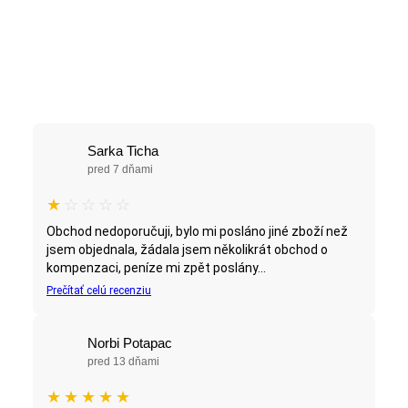
Sarka Ticha
pred 7 dňami
★
☆
☆
☆
☆
Obchod nedoporučuji, bylo mi posláno jiné zboží než
jsem objednala, žádala jsem několikrát obchod o
kompenzaci, peníze mi zpět poslány...
Prečítať celú recenziu
Norbi Potapac
pred 13 dňami
★
★
★
★
★