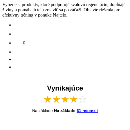
Vyberte si produkty, ktoré podporujú svalovú regeneráciu, dopĺňajú
živiny a pomáhajú telu zotaviť sa po záťaži. Objavte riešenia pre
efektívny tréning v ponuke Najtelo.
0
Vynikajúce
★
★
★
★
☆
Na základe
Na základe
61 recenzií