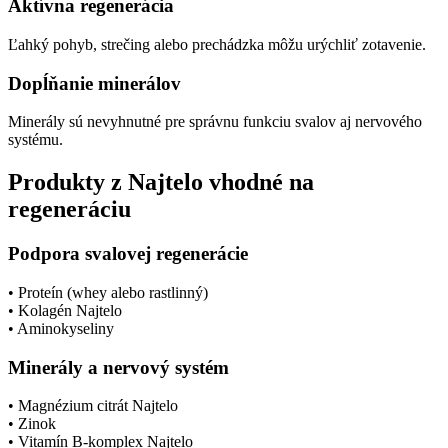
Aktívna regenerácia
Ľahký pohyb, strečing alebo prechádzka môžu urýchliť zotavenie.
Dopĺňanie minerálov
Minerály sú nevyhnutné pre správnu funkciu svalov aj nervového
systému.
Produkty z Najtelo vhodné na
regeneráciu
Podpora svalovej regenerácie
• Proteín (whey alebo rastlinný)
• Kolagén Najtelo
• Aminokyseliny
Minerály a nervový systém
• Magnézium citrát Najtelo
• Zinok
• Vitamín B-komplex Najtelo