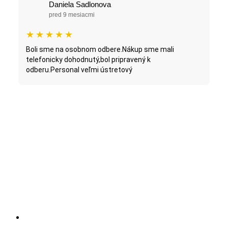
Daniela Sadlonova
pred 9 mesiacmi
★
★
★
★
★
Boli sme na osobnom odbere.Nákup sme mali
telefonicky dohodnutý,bol pripravený k
odberu.Personal veľmi ústretový