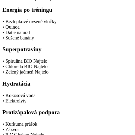
Energia po tréningu
• Bezlepkové ovsené vločky
• Quinoa
• Datle natural
• Sušené banány
Superpotraviny
• Spirulina BIO Najtelo
• Chlorella BIO Najtelo
• Zelený jačmeň Najtelo
Hydratácia
• Kokosová voda
• Elektrolyty
Protizápalová podpora
• Kurkuma prášok
• Zázvor
• RAW kakao Najtelo