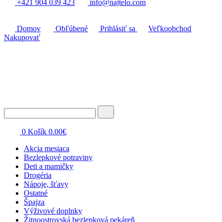
+421 904 039 423
info@najtelo.com
Domov
Obľúbené
Prihlásiť sa
Veľkoobchod
Nakupovať
0
Košík
0.00
€
Akcia mesiaca
Bezlepkové potraviny
Deti a mamičky
Drogéria
Nápoje, šťavy
Ostatné
Špajza
Výživové doplnky
Žitnoostrovská bezlepková pekáreň