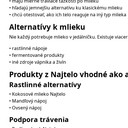
• majú mierne tráviace ťažkosti po mlieku
• hľadajú jemnejšiu alternatívu ku klasickému mlieku
• chcú otestovať, ako ich telo reaguje na iný typ mlieka
Alternatívy k mlieku
Nie každý potrebuje mlieko v jedálničku. Existuje viacer
• rastlinné nápoje
• fermentované produkty
• iné zdroje vápnika a živín
Produkty z Najtelo vhodné ako 
Rastlinné alternatívy
• Kokosové mlieko Najtelo
• Mandľový nápoj
• Ovsený nápoj
Podpora trávenia