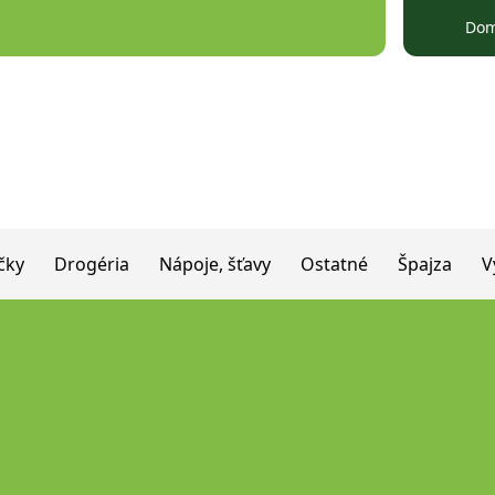
Do
čky
Drogéria
Nápoje, šťavy
Ostatné
Špajza
V