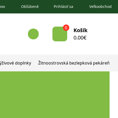
mov
Obľúbené
Prihlásiť sa
Veľkoobchod
0
Košík
0.00
€
ýživové doplnky
Žitnoostrovská bezlepková pekáreň