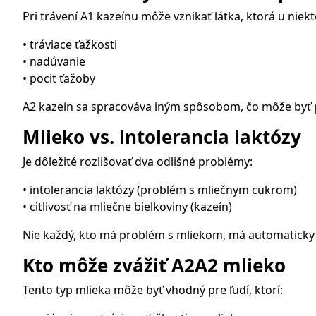
Pri trávení A1 kazeínu môže vznikať látka, ktorá u niek
• tráviace ťažkosti
• nadúvanie
• pocit ťažoby
A2 kazeín sa spracováva iným spôsobom, čo môže byť pre 
Mlieko vs. intolerancia laktózy
Je dôležité rozlišovať dva odlišné problémy:
• intolerancia laktózy (problém s mliečnym cukrom)
• citlivosť na mliečne bielkoviny (kazeín)
Nie každý, kto má problém s mliekom, má automaticky 
Kto môže zvážiť A2A2 mlieko
Tento typ mlieka môže byť vhodný pre ľudí, ktorí: