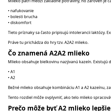
Mlieko patrí medzi základné potraviny, no zároveň je č
• nafukovanie
• bolesti brucha
• diskomfort
Tieto príznaky sa často pripisujú intolerancii laktózy. Ex
Práve tu prichádza do hry tzv. A2A2 mlieko.
Čo znamená A2A2 mlieko
Mlieko obsahuje bielkovinu nazývanú kazeín. Existujú d
• A1
• A2
Bežné mlieko obsahuje kombináciu A1 a A2 kazeínu, zat
Tento rozdiel môže ovplyvniť, ako telo mlieko spracová
Prečo môže byť A2 mlieko lepšie