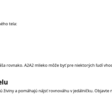
ného tela:
áša rovnako. A2A2 mlieko môže byť pre niektorých ľudí vhod
elu
jú živiny a pomáhajú nájsť rovnováhu v jedálničku. Objavte 