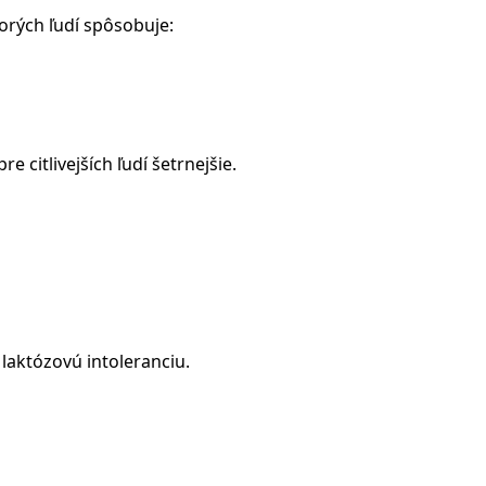
torých ľudí spôsobuje:
citlivejších ľudí šetrnejšie.
laktózovú intoleranciu.