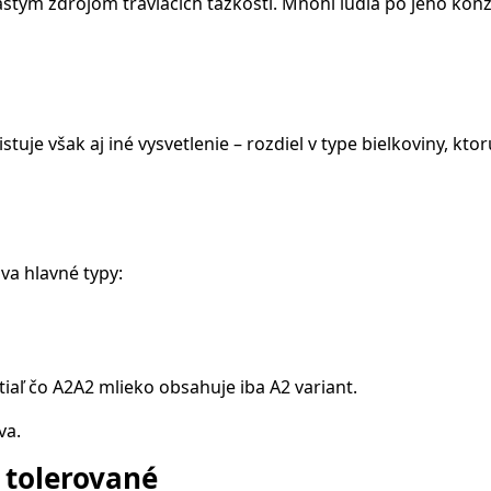
astým zdrojom tráviacich ťažkostí. Mnohí ľudia po jeho konz
istuje však aj iné vysvetlenie – rozdiel v type bielkoviny, kt
va hlavné typy:
iaľ čo A2A2 mlieko obsahuje iba A2 variant.
va.
 tolerované