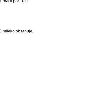
umácii pociťujú:
orú mlieko obsahuje.