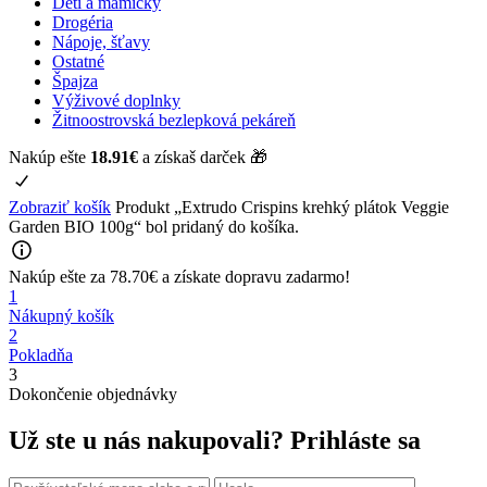
Deti a mamičky
Drogéria
Nápoje, šťavy
Ostatné
Špajza
Výživové doplnky
Žitnoostrovská bezlepková pekáreň
Nakúp ešte
18.91
€
a získaš darček 🎁
Zobraziť košík
Produkt „Extrudo Crispins krehký plátok Veggie
Garden BIO 100g“ bol pridaný do košíka.
Nakúp ešte za
78.70
€
a získate
dopravu zadarmo!
1
Nákupný košík
2
Pokladňa
3
Dokončenie objednávky
Už ste u nás nakupovali?
Prihláste sa