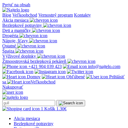
Prejsť na obsah
Blog
Veľkoobchod
Vernostný program
Kontakty
Akcia mesiaca
Bezlepkové potraviny
Deti a mamičky
Drogéria
Nápoje, šťavy
Ostatné
Špajza
Výživové doplnky
Žitnoostrovská bezlepková pekáreň
+421 904 039 423
info@najtelo.com
Domov
Obľúbené
Prihlásiť
sa
Veľkoobchod
Nakupovať
1
Košík
1.30
€
Akcia mesiaca
Bezlepkové potraviny