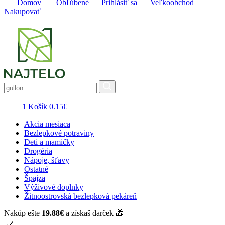
Domov
Obľúbené
Prihlásiť sa
Veľkoobchod
Nakupovať
1
Košík
0.15
€
Akcia mesiaca
Bezlepkové potraviny
Deti a mamičky
Drogéria
Nápoje, šťavy
Ostatné
Špajza
Výživové doplnky
Žitnoostrovská bezlepková pekáreň
Nakúp ešte
19.88
€
a získaš darček 🎁