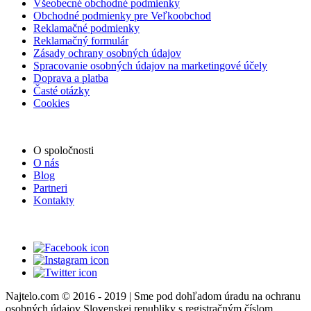
Všeobecné obchodné podmienky
Obchodné podmienky pre Veľkoobchod
Reklamačné podmienky
Reklamačný formulár
Zásady ochrany osobných údajov
Spracovanie osobných údajov na marketingové účely
Doprava a platba
Časté otázky
Cookies
O spoločnosti
O nás
Blog
Partneri
Kontakty
Najtelo.com
© 2016 - 2019 | Sme pod dohľadom úradu na ochranu
osobných údajov Slovenskej republiky s registračným číslom