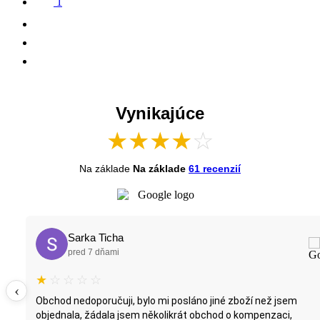
1
Vynikajúce
★
★
★
★
☆
Na základe
Na základe
61 recenzií
Norbi Potapac
pred 13 dňami
★
★
★
★
★
‹
iné zboží než jsem
Obchod odporúčam. Pozitívne hodnotím
hod o kompenzaci,
komunikáciu, sortiment, ceny