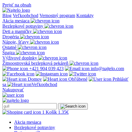
Prejsť na obsah
Blog
Veľkoobchod
Vernostný program
Kontakty
Akcia mesiaca
Bezlepkové potraviny
Deti a mamičky
Drogéria
Nápoje, šťavy
Ostatné
Špajza
Výživové doplnky
Žitnoostrovská bezlepková pekáreň
+421 904 039 423
info@najtelo.com
Domov
Obľúbené
Prihlásiť
sa
Veľkoobchod
Nakupovať
1
Košík
1.35
€
Akcia mesiaca
Bezlepkové potraviny