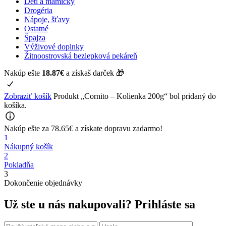
Deti a mamičky
Drogéria
Nápoje, šťavy
Ostatné
Špajza
Výživové doplnky
Žitnoostrovská bezlepková pekáreň
Nakúp ešte
18.87
€
a získaš darček 🎁
Zobraziť košík
Produkt „Cornito – Kolienka 200g“ bol pridaný do
košíka.
Nakúp ešte za
78.65
€
a získate
dopravu zadarmo!
1
Nákupný košík
2
Pokladňa
3
Dokončenie objednávky
Už ste u nás nakupovali?
Prihláste sa