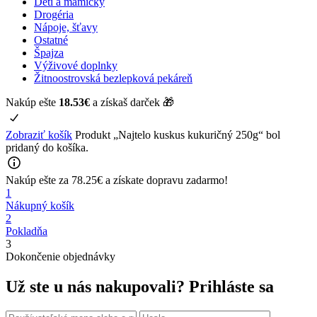
Deti a mamičky
Drogéria
Nápoje, šťavy
Ostatné
Špajza
Výživové doplnky
Žitnoostrovská bezlepková pekáreň
Nakúp ešte
18.53
€
a získaš darček 🎁
Zobraziť košík
Produkt „Najtelo kuskus kukuričný 250g“ bol
pridaný do košíka.
Nakúp ešte za
78.25
€
a získate
dopravu zadarmo!
1
Nákupný košík
2
Pokladňa
3
Dokončenie objednávky
Už ste u nás nakupovali?
Prihláste sa