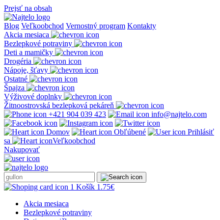
Prejsť na obsah
Blog
Veľkoobchod
Vernostný program
Kontakty
Akcia mesiaca
Bezlepkové potraviny
Deti a mamičky
Drogéria
Nápoje, šťavy
Ostatné
Špajza
Výživové doplnky
Žitnoostrovská bezlepková pekáreň
+421 904 039 423
info@najtelo.com
Domov
Obľúbené
Prihlásiť
sa
Veľkoobchod
Nakupovať
1
Košík
1.75
€
Akcia mesiaca
Bezlepkové potraviny