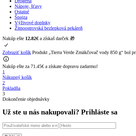
Drogéria
Nápoje, šťavy
Ostatné
Špajza
Výživové doplnky
Žitnoostrovská bezlepková pekáreň
Nakúp ešte
12.82
€
a získaš darček 🎁
Zobraziť košík
Produkt „Tierra Verde Zmäkčovač vody 850 g“ bol pr
Nakúp ešte za
71.45
€
a získate
dopravu zadarmo!
1
Nákupný košík
2
Pokladňa
3
Dokončenie objednávky
Už ste u nás nakupovali?
Prihláste sa