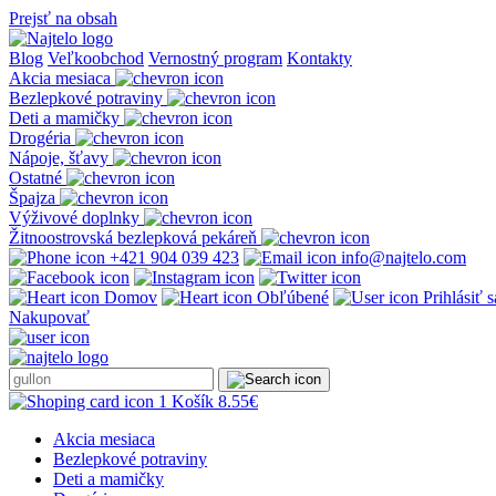
Prejsť na obsah
Blog
Veľkoobchod
Vernostný program
Kontakty
Akcia mesiaca
Bezlepkové potraviny
Deti a mamičky
Drogéria
Nápoje, šťavy
Ostatné
Špajza
Výživové doplnky
Žitnoostrovská bezlepková pekáreň
+421 904 039 423
info@najtelo.com
Domov
Obľúbené
Prihlásiť 
Nakupovať
1
Košík
8.55
€
Akcia mesiaca
Bezlepkové potraviny
Deti a mamičky