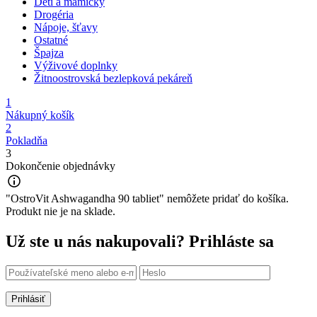
Deti a mamičky
Drogéria
Nápoje, šťavy
Ostatné
Špajza
Výživové doplnky
Žitnoostrovská bezlepková pekáreň
1
Nákupný košík
2
Pokladňa
3
Dokončenie objednávky
"OstroVit Ashwagandha 90 tabliet" nemôžete pridať do košíka.
Produkt nie je na sklade.
Už ste u nás nakupovali?
Prihláste sa
Prihlásiť