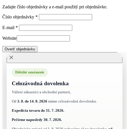
Zadajte číslo objednávky a e-mail použitý pri objednávke.
Číslo objednávky
*
E-mail
*
Website
Overiť objednávku
×
Dôležité oznámenie
Celozávodná dovolenka
Vážení zákaznící a obchodní partneri,
Od
3. 8. do 14. 8. 2026
máme celozávodnú dovolenku.
Expedícia tovaru do
31. 7. 2026.
Pečieme naposledy
30. 7. 2026.
Objednávky prijaté od 1. 8. 2026 vybavíme až po dovolenke,
od