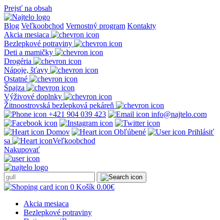
Prejsť na obsah
Blog
Veľkoobchod
Vernostný program
Kontakty
Akcia mesiaca
Bezlepkové potraviny
Deti a mamičky
Drogéria
Nápoje, šťavy
Ostatné
Špajza
Výživové doplnky
Žitnoostrovská bezlepková pekáreň
+421 904 039 423
info@najtelo.com
Domov
Obľúbené
Prihlásiť
sa
Veľkoobchod
Nakupovať
0
Košík
0.00
€
Akcia mesiaca
Bezlepkové potraviny