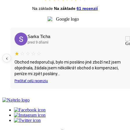
Na základe
Na základe
61 recenzií
Sarka Ticha
pred 9 dňami
★
☆
☆
☆
☆
‹
Obchod nedoporučuji, bylo mi posláno jiné zboží než jsem
objednala, žádala jsem několikrát obchod o kompenzaci,
peníze mi zpět poslány...
Prečítať celú recenziu