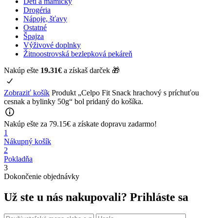
Deti a mamičky
Drogéria
Nápoje, šťavy
Ostatné
Špajza
Výživové doplnky
Žitnoostrovská bezlepková pekáreň
Nakúp ešte
19.31
€
a získaš darček 🎁
Zobraziť košík
Produkt „Celpo Fit Snack hrachový s príchuťou
cesnak a bylinky 50g“ bol pridaný do košíka.
Nakúp ešte za
79.15
€
a získate
dopravu zadarmo!
1
Nákupný košík
2
Pokladňa
3
Dokončenie objednávky
Už ste u nás nakupovali?
Prihláste sa