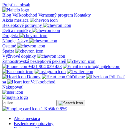
Prejsť na obsah
Blog
Veľkoobchod
Vernostný program
Kontakty
Akcia mesiaca
Bezlepkové potraviny
Deti a mamičky
Drogéria
Nápoje, šťavy
Ostatné
Špajza
Výživové doplnky
Žitnoostrovská bezlepková pekáreň
+421 904 039 423
info@najtelo.com
Domov
Obľúbené
Prihlásiť
sa
Veľkoobchod
Nakupovať
1
Košík
0.85
€
Akcia mesiaca
Bezlepkové potraviny