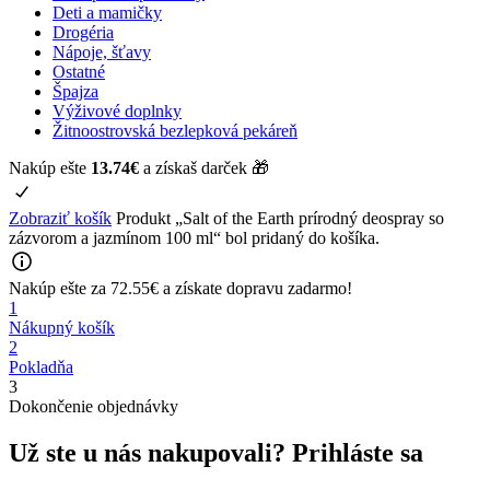
Deti a mamičky
Drogéria
Nápoje, šťavy
Ostatné
Špajza
Výživové doplnky
Žitnoostrovská bezlepková pekáreň
Nakúp ešte
13.74
€
a získaš darček 🎁
Zobraziť košík
Produkt „Salt of the Earth prírodný deospray so
zázvorom a jazmínom 100 ml“ bol pridaný do košíka.
Nakúp ešte za
72.55
€
a získate
dopravu zadarmo!
1
Nákupný košík
2
Pokladňa
3
Dokončenie objednávky
Už ste u nás nakupovali?
Prihláste sa