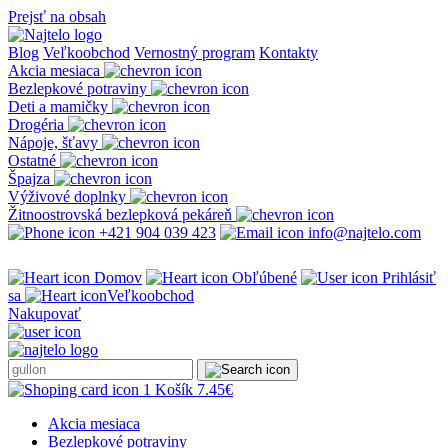
Prejsť na obsah
Blog
Veľkoobchod
Vernostný program
Kontakty
Akcia mesiaca
Bezlepkové potraviny
Deti a mamičky
Drogéria
Nápoje, šťavy
Ostatné
Špajza
Výživové doplnky
Žitnoostrovská bezlepková pekáreň
+421 904 039 423
info@najtelo.com
Domov
Obľúbené
Prihlásiť
sa
Veľkoobchod
Nakupovať
1
Košík
7.45
€
Akcia mesiaca
Bezlepkové potraviny