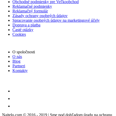
Obchodné podmienky pre Veľkoobchod
Reklamačné podmienky
Reklamačný formulár
Zásady ochrany osobných údajov
Spracovanie osobných údajov na marketingové účely
Doprava a platba
Časté otázky
Cookies
O spoločnosti
O nás
Blog
Partneri
Kontakty
Najtelo.com
© 2016 - 2019 | Sme pod dohľadom úradu na ochranu