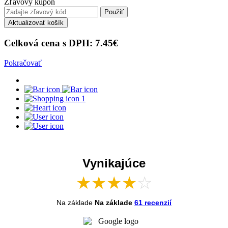
Zľavový kupón
Použiť
Aktualizovať košík
Celková cena s DPH:
7.45
€
Pokračovať
1
Vynikajúce
★
★
★
★
☆
Na základe
Na základe
61 recenzií