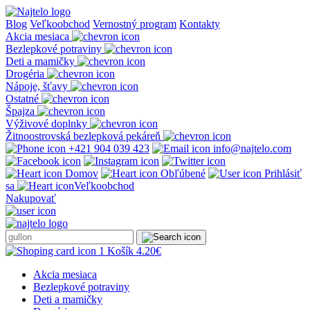
Prejsť
na
Blog
Veľkoobchod
Vernostný program
Kontakty
obsah
Akcia mesiaca
Bezlepkové potraviny
Deti a mamičky
Drogéria
Nápoje, šťavy
Ostatné
Špajza
Výživové doplnky
Žitnoostrovská bezlepková pekáreň
+421 904 039 423
info@najtelo.com
Domov
Obľúbené
Prihlásiť
sa
Veľkoobchod
Nakupovať
1
Košík
4.20
€
Akcia mesiaca
Bezlepkové potraviny
Deti a mamičky