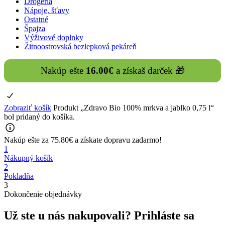
Drogéria
Nápoje, šťavy
Ostatné
Špajza
Výživové doplnky
Žitnoostrovská bezlepková pekáreň
Nakúp ešte
16.00
€
a získaš darček 🎁
Zobraziť košík
Produkt „Zdravo Bio 100% mrkva a jablko 0,75 l“
bol pridaný do košíka.
Nakúp ešte za
75.80
€
a získate
dopravu zadarmo!
1
Nákupný košík
2
Pokladňa
3
Dokončenie objednávky
Už ste u nás nakupovali?
Prihláste sa