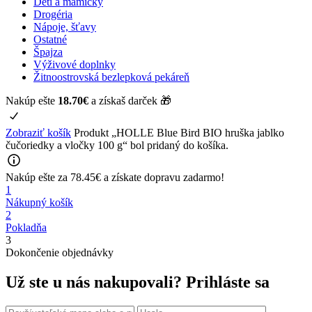
Deti a mamičky
Drogéria
Nápoje, šťavy
Ostatné
Špajza
Výživové doplnky
Žitnoostrovská bezlepková pekáreň
Nakúp ešte
18.70
€
a získaš darček 🎁
Zobraziť košík
Produkt „HOLLE Blue Bird BIO hruška jablko
čučoriedky a vločky 100 g“ bol pridaný do košíka.
Nakúp ešte za
78.45
€
a získate
dopravu zadarmo!
1
Nákupný košík
2
Pokladňa
3
Dokončenie objednávky
Už ste u nás nakupovali?
Prihláste sa