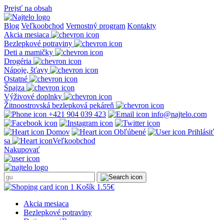
Prejsť na obsah
Blog
Veľkoobchod
Vernostný program
Kontakty
Akcia mesiaca
Bezlepkové potraviny
Deti a mamičky
Drogéria
Nápoje, šťavy
Ostatné
Špajza
Výživové doplnky
Žitnoostrovská bezlepková pekáreň
+421 904 039 423
info@najtelo.com
Domov
Obľúbené
Prihlásiť
sa
Veľkoobchod
Nakupovať
1
Košík
1.55
€
Akcia mesiaca
Bezlepkové potraviny