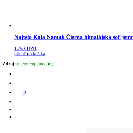
Najtelo Kala Namak Čierna himalájska soľ jem
1.7€
s DPH
pridať do košíka
Zdroj:
onegreenplanet.org
0