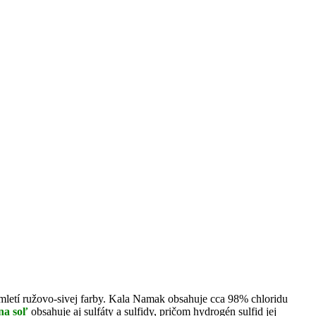
omletí ružovo-sivej farby. Kala Namak obsahuje cca 98% chloridu
na soľ
obsahuje aj sulfáty a sulfidy, pričom hydrogén sulfid jej