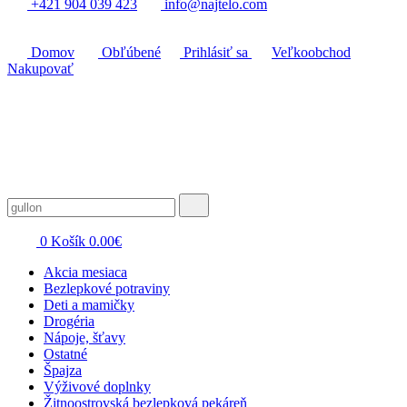
+421 904 039 423
info@najtelo.com
Domov
Obľúbené
Prihlásiť sa
Veľkoobchod
Nakupovať
0
Košík
0.00
€
Akcia mesiaca
Bezlepkové potraviny
Deti a mamičky
Drogéria
Nápoje, šťavy
Ostatné
Špajza
Výživové doplnky
Žitnoostrovská bezlepková pekáreň