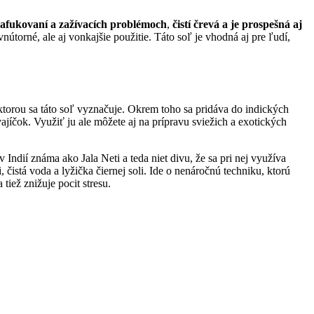
afukovaní a zažívacích problémoch
,
čistí črevá a je prospešná aj
orné, ale aj vonkajšie použitie. Táto soľ je vhodná aj pre ľudí,
, ktorou sa táto soľ vyznačuje. Okrem toho sa pridáva do indických
vajíčok. Využiť ju ale môžete aj na prípravu sviežich a exotických
v Indií známa ako Jala Neti a teda niet divu, že sa pri nej využíva
čistá voda a lyžička čiernej soli. Ide o nenáročnú techniku, ktorú
tiež znižuje pocit stresu.