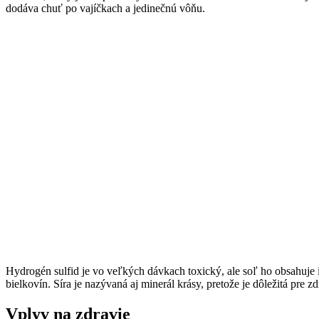
dodáva chuť po vajíčkach a jedinečnú vôňu.
Hydrogén sulfid je vo veľkých dávkach toxický, ale soľ ho obsahuje i
bielkovín. Síra je nazývaná aj minerál krásy, pretože je dôležitá pre z
Vplyv na zdravie