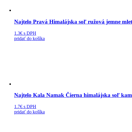
Najtelo Pravá Himalájska soľ ružová jemne mle
1.3€
s DPH
pridať do košíka
Najtelo Kala Namak Čierna himalájska soľ kam
1.7€
s DPH
pridať do košíka