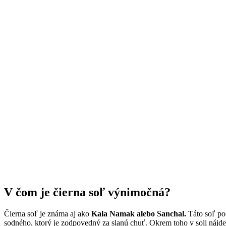
V čom je čierna soľ výnimočná?
Čierna soľ je známa aj ako
Kala Namak alebo Sanchal.
Táto soľ poc
sodného, ktorý je zodpovedný za slanú chuť. Okrem toho v soli nájdete