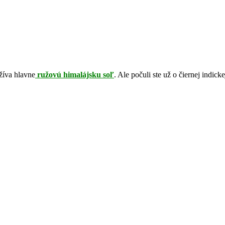
žíva hlavne
ružovú himalájsku soľ
. Ale počuli ste už o čiernej indic