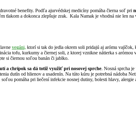
dravotné benefity. Podľa ajurvédskej medicíny pomáha čierna soľ pri
n
 tlakom a dokonca zlepšuje zrak. Kala Namak je vhodná nie len na vnút
hlavne
vegáni,
ktorí si tak do jedla okrem soli pridajú aj arómu vajíčok
nácia tofu, kurkumy a čiernej soli, z ktorej vznikne nátierka s arómou 
te si čiernou soľou banán či jablko.
tí a chrípok sa dá totiž využiť pri nosovej sprche
. Nosná sprcha je 
enia dutín od hlienov a usadenín. Na túto kúru je potrebná nádoba Neti, 
ľou pomáha pri liečení infekcie nosnej dutiny, bolesti hlavy, alergie a 