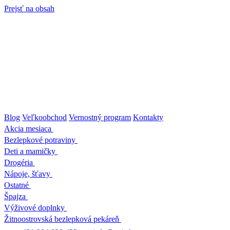
Prejsť na obsah
Blog
Veľkoobchod
Vernostný program
Kontakty
Akcia mesiaca
Bezlepkové potraviny
Deti a mamičky
Drogéria
Nápoje, šťavy
Ostatné
Špajza
Výživové doplnky
Žitnoostrovská bezlepková pekáreň