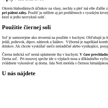
Okrem blahodárnych účinkov na vlasy, nechty a pleť má ešte ďalšie z
pri pálení záhy.
Použiť ju môžete aj pri problémoch s vysokým krvným
ktorí si jedlo nezvyknú soliť.
Použitie čiernej soli
Soľ je samozrejme ako stvorená na použitie v kuchyni. Obľubujú ju 
jedál, polievok, dipov, nátierok a šalátov. Výborná je napríklad kombi
drinkov. Ak chcete vyskúšať niečo netradičné alebo vynikajúce, posyp
Čierna indická soľ nemá uplatnenie iba v kuchyni.
V čase prechladnu
čierna soľ. Pri nosovej sprche ide o výplach nosa a dôkladného vyčist
zvládnete vykonávať aj doma. Jala Neti metóda s čiernou himalájskou so
U nás nájdete