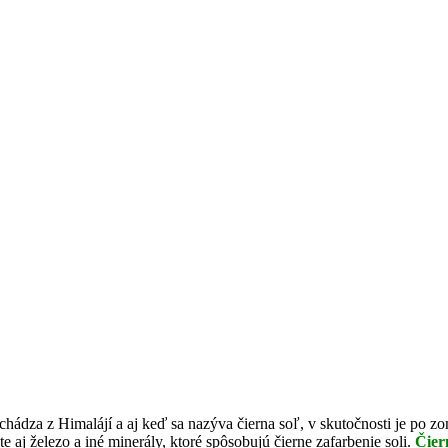
hádza z Himalájí a aj keď sa nazýva čierna soľ, v skutočnosti je po z
 aj železo a iné minerály, ktoré spôsobujú čierne zafarbenie soli.
Čier