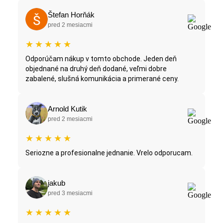
Štefan Horňák
pred 2 mesiacmi
★
★
★
★
★
Odporúčam nákup v tomto obchode. Jeden deň
objednané na druhý deň dodané, veľmi dobre
zabalené, slušná komunikácia a primerané ceny.
Arnold Kutik
pred 2 mesiacmi
★
★
★
★
★
Seriozne a profesionalne jednanie. Vrelo odporucam.
jakub
pred 3 mesiacmi
★
★
★
★
★