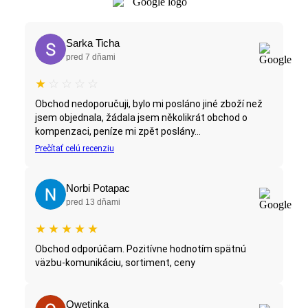
Sarka Ticha
pred 7 dňami
★
☆
☆
☆
☆
Obchod nedoporučuji, bylo mi posláno jiné zboží než
jsem objednala, žádala jsem několikrát obchod o
kompenzaci, peníze mi zpět poslány...
Prečítať celú recenziu
Norbi Potapac
pred 13 dňami
★
★
★
★
★
Obchod odporúčam. Pozitívne hodnotím spätnú
väzbu-komunikáciu, sortiment, ceny
Qwetinka