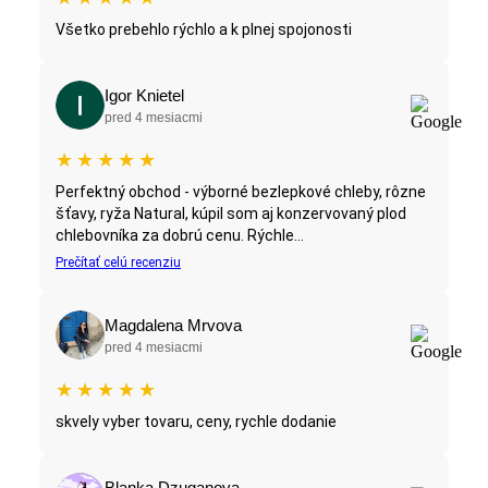
Všetko prebehlo rýchlo a k plnej spojonosti
Igor Knietel
pred 4 mesiacmi
★
★
★
★
★
Perfektný obchod - výborné bezlepkové chleby, rôzne
šťavy, ryža Natural, kúpil som aj konzervovaný plod
chlebovníka za dobrú cenu. Rýchle...
Prečítať celú recenziu
Magdalena Mrvova
pred 4 mesiacmi
★
★
★
★
★
skvely vyber tovaru, ceny, rychle dodanie
Blanka Dzuganova