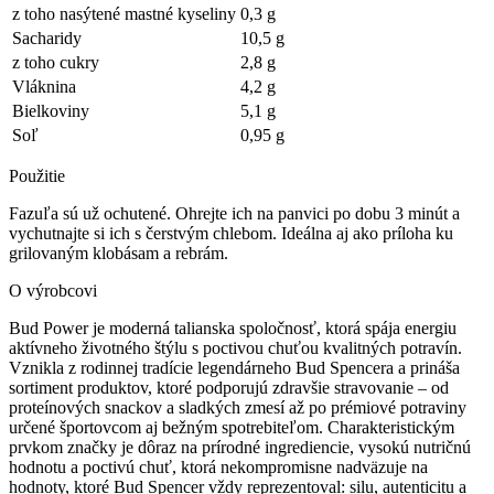
z toho nasýtené mastné kyseliny
0,3 g
Sacharidy
10,5 g
z toho cukry
2,8 g
Vláknina
4,2 g
Bielkoviny
5,1 g
Soľ
0,95 g
Použitie
Fazuľa sú už ochutené. Ohrejte ich na panvici po dobu 3 minút a
vychutnajte si ich s čerstvým chlebom. Ideálna aj ako príloha ku
grilovaným klobásam a rebrám.
O výrobcovi
Bud Power je moderná talianska spoločnosť, ktorá spája energiu
aktívneho životného štýlu s poctivou chuťou kvalitných potravín.
Vznikla z rodinnej tradície legendárneho Bud Spencera a prináša
sortiment produktov, ktoré podporujú zdravšie stravovanie – od
proteínových snackov a sladkých zmesí až po prémiové potraviny
určené športovcom aj bežným spotrebiteľom. Charakteristickým
prvkom značky je dôraz na prírodné ingrediencie, vysokú nutričnú
hodnotu a poctivú chuť, ktorá nekompromisne nadväzuje na
hodnoty, ktoré Bud Spencer vždy reprezentoval: silu, autenticitu a