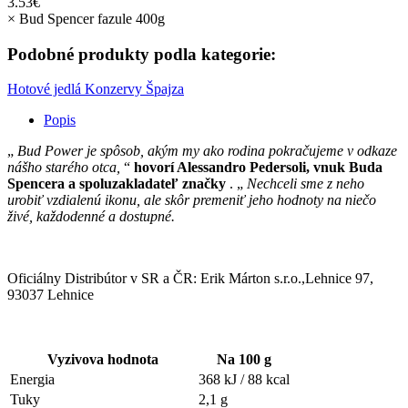
3.53
€
×
Bud Spencer fazule 400g
Podobné produkty podla kategorie:
Hotové jedlá
Konzervy
Špajza
Popis
„
Bud Power je spôsob, akým my ako rodina pokračujeme v odkaze
nášho starého otca,
“
hovorí Alessandro Pedersoli, vnuk Buda
Spencera a spoluzakladateľ značky
. „
Nechceli sme z neho
urobiť vzdialenú ikonu, ale skôr premeniť jeho hodnoty na niečo
živé, každodenné a dostupné.
Oficiálny Distribútor v SR a ČR: Erik Márton s.r.o.,Lehnice 97,
93037 Lehnice
Vyzivova hodnota
Na 100 g
Energia
368 kJ / 88 kcal
Tuky
2,1 g