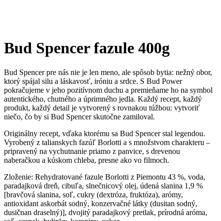
Bud Spencer fazule 400g
Bud Spencer pre nás nie je len meno, ale spôsob bytia: nežný obor,
ktorý spájal silu a láskavosť, iróniu a srdce. S Bud Power
pokračujeme v jeho pozitívnom duchu a premieňame ho na symbol
autentického, chutného a úprimného jedla. Každý recept, každý
produkt, každý detail je vytvorený s rovnakou túžbou: vytvoriť
niečo, čo by si Bud Spencer skutočne zamiloval.
Originálny recept, vďaka ktorému sa Bud Spencer stal legendou.
Vyrobený z talianskych fazúľ Borlotti a s množstvom charakteru –
pripravený na vychutnanie priamo z panvice, s drevenou
naberačkou a kúskom chleba, presne ako vo filmoch.
Zloženie: Rehydratované fazule Borlotti z Piemontu 43 %, voda,
paradajková dreň, cibuľa, slnečnicový olej, údená slanina 1,9 %
[bravčová slanina, soľ, cukry (dextróza, fruktóza), arómy,
antioxidant askorbát sodný, konzervačné látky (dusitan sodný,
dusičnan draselný)], dvojitý paradajkový pretlak, prírodná aróma,