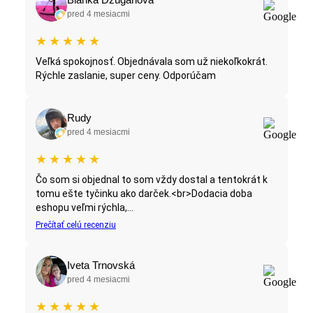
pred 4 mesiacmi
★
★
★
★
★
Veľká spokojnosť. Objednávala som už niekoľkokrát.
Rýchle zaslanie, super ceny. Odporúčam
Rudy
pred 4 mesiacmi
★
★
★
★
★
Čo som si objednal to som vždy dostal a tentokrát k
tomu ešte tyčinku ako darček.<br>Dodacia doba
eshopu veľmi rýchla,...
Prečítať celú recenziu
Iveta Trnovská
pred 4 mesiacmi
★
★
★
★
★