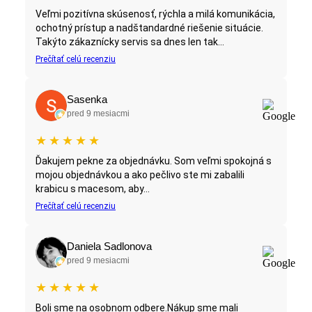
Veľmi pozitívna skúsenosť, rýchla a milá komunikácia,
ochotný prístup a nadštandardné riešenie situácie.
Takýto zákaznícky servis sa dnes len tak...
Prečítať celú recenziu
Sasenka
pred 9 mesiacmi
★
★
★
★
★
Ďakujem pekne za objednávku. Som veľmi spokojná s
mojou objednávkou a ako pečlivo ste mi zabalili
krabicu s macesom, aby...
Prečítať celú recenziu
Daniela Sadlonova
pred 9 mesiacmi
★
★
★
★
★
Boli sme na osobnom odbere.Nákup sme mali