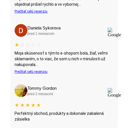
objednal prišiel rychlo a vo vybornej...
Prečítať celú recenziu
Daniela Sykorova
pred 1 mesiacom
★
☆
☆
☆
☆
Moja skúsenosť s týmto e-shopom bola, žiaľ, veľmi
sklamaním, o to viac, že som u nich v minulosti už
nakupovala...
Prečítať celú recenziu
Tommy Gordon
pred 2 mesiacmi
★
★
★
★
★
Perfektný obchod, produkty a dokonale zabalená
zásielka