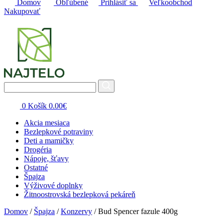
Domov
Obľúbené
Prihlásiť sa
Veľkoobchod
Nakupovať
0
Košík
0.00
€
Akcia mesiaca
Bezlepkové potraviny
Deti a mamičky
Drogéria
Nápoje, šťavy
Ostatné
Špajza
Výživové doplnky
Žitnoostrovská bezlepková pekáreň
Domov
/
Špajza
/
Konzervy
/ Bud Spencer fazule 400g