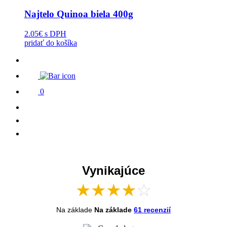
Najtelo Quinoa biela 400g
2.05€
s DPH
pridať do košíka
0
Vynikajúce
★
★
★
★
☆
Na základe
Na základe
61 recenzií