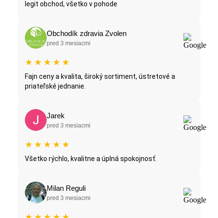
legit obchod, všetko v pohode
Obchodík zdravia Zvolen
pred 3 mesiacmi
★
★
★
★
★
Fajn ceny a kvalita, široký sortiment, ústretové a
priateľské jednanie.
Jarek
pred 3 mesiacmi
★
★
★
★
★
Všetko rýchlo, kvalitne a úplná spokojnosť.
Milan Reguli
pred 3 mesiacmi
★
★
★
★
★