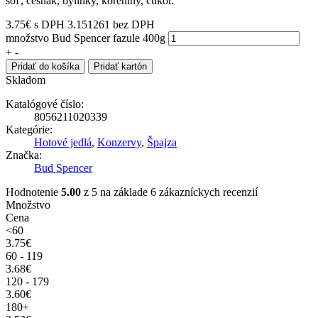
soľ, cesnak, bylinky, koreniny, cukor.
3.75
€
s DPH
3.151261 bez DPH
množstvo Bud Spencer fazule 400g
+
-
Pridať do košíka
Pridať kartón
Skladom
Katalógové číslo:
8056211020339
Kategórie:
Hotové jedlá
,
Konzervy
,
Špajza
Značka:
Bud Spencer
Hodnotenie
5.00
z 5 na základe
6
zákazníckych recenzií
Množstvo
Cena
<60
3.75
€
60 - 119
3.68
€
120 - 179
3.60
€
180+