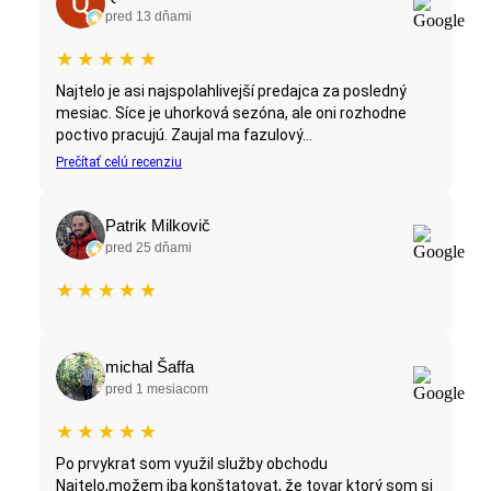
pred 13 dňami
★
★
★
★
★
Najtelo je asi najspolahlivejší predajca za posledný
mesiac. Síce je uhorková sezóna, ale oni rozhodne
poctivo pracujú. Zaujal ma fazulový...
Prečítať celú recenziu
Patrik Milkovič
pred 25 dňami
★
★
★
★
★
michal Šaffa
pred 1 mesiacom
★
★
★
★
★
Po prvykrat som využil služby obchodu
Najtelo,možem iba konštatovat, že tovar ktorý som si