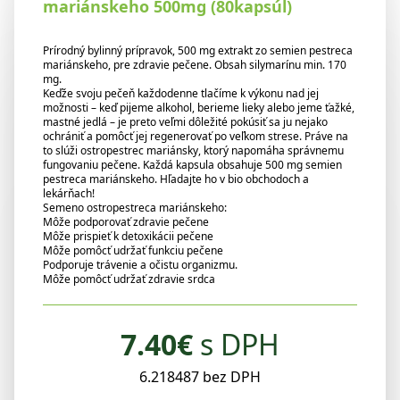
mariánskeho 500mg (80kapsúl)
Prírodný bylinný prípravok, 500 mg extrakt zo semien pestreca
mariánskeho, pre zdravie pečene. Obsah silymarínu min. 170
mg.
Keďže svoju pečeň každodenne tlačíme k výkonu nad jej
možnosti – keď pijeme alkohol, berieme lieky alebo jeme ťažké,
mastné jedlá – je preto veľmi dôležité pokúsiť sa ju nejako
ochrániť a pomôcť jej regenerovať po veľkom strese. Práve na
to slúži ostropestrec mariánsky, ktorý napomáha správnemu
fungovaniu pečene. Každá kapsula obsahuje 500 mg semien
pestreca mariánskeho. Hľadajte ho v bio obchodoch a
lekárňach!
Semeno ostropestreca mariánskeho:
Môže podporovať zdravie pečene
Môže prispieť k detoxikácii pečene
Môže pomôcť udržať funkciu pečene
Podporuje trávenie a očistu organizmu.
Môže pomôcť udržať zdravie srdca
7.40
€
s DPH
6.218487 bez DPH