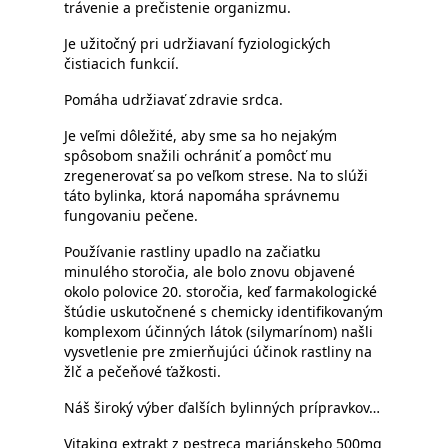
trávenie a prečistenie organizmu.
Je užitočný pri udržiavaní fyziologických
čistiacich funkcií.
Pomáha udržiavať zdravie srdca.
Je veľmi dôležité, aby sme sa ho nejakým
spôsobom snažili ochrániť a pomôcť mu
zregenerovať sa po veľkom strese. Na to slúži
táto bylinka, ktorá napomáha správnemu
fungovaniu pečene.
Používanie rastliny upadlo na začiatku
minulého storočia, ale bolo znovu objavené
okolo polovice 20. storočia, keď farmakologické
štúdie uskutočnené s chemicky identifikovaným
komplexom účinných látok (silymarínom) našli
vysvetlenie pre zmierňujúci účinok rastliny na
žlč a pečeňové ťažkosti.
Náš široký výber ďalších bylinných prípravkov…
Vitaking extrakt z pestreca mariánskeho 500mg