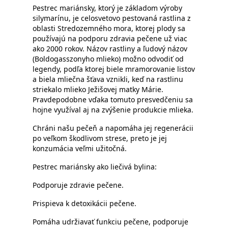
Pestrec mariánsky, ktorý je základom výroby
silymarínu, je celosvetovo pestovaná rastlina z
oblasti Stredozemného mora, ktorej plody sa
používajú na podporu zdravia pečene už viac
ako 2000 rokov. Názov rastliny a ľudový názov
(Boldogasszonyho mlieko) možno odvodiť od
legendy, podľa ktorej biele mramorovanie listov
a biela mliečna šťava vznikli, keď na rastlinu
striekalo mlieko Ježišovej matky Márie.
Pravdepodobne vďaka tomuto presvedčeniu sa
hojne využíval aj na zvýšenie produkcie mlieka.
Chráni našu pečeň a napomáha jej regenerácii
po veľkom škodlivom strese, preto je jej
konzumácia veľmi užitočná.
Pestrec mariánsky ako liečivá bylina:
Podporuje zdravie pečene.
Prispieva k detoxikácii pečene.
Pomáha udržiavať funkciu pečene, podporuje