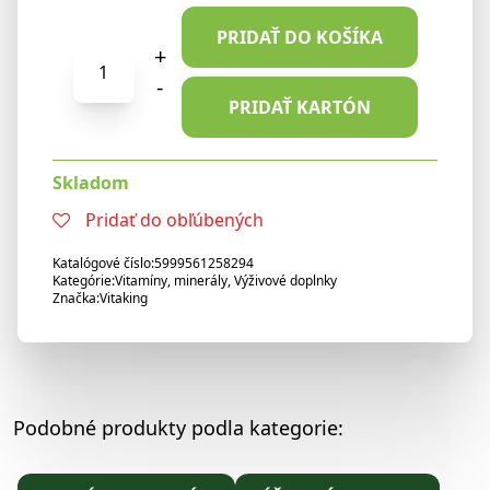
PRIDAŤ DO KOŠÍKA
množstvo
+
Vitaking
-
extrakt
PRIDAŤ KARTÓN
z
pestreca
Skladom
mariánskeho
500mg
Pridať do obľúbených
(80kapsúl)
Katalógové číslo:
5999561258294
Kategórie:
Vitamíny, minerály
,
Výživové doplnky
Značka:
Vitaking
Podobné produkty podla kategorie: