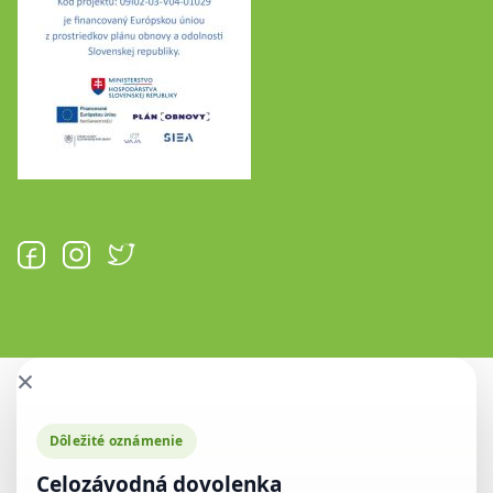
×
Dôležité oznámenie
Celozávodná dovolenka