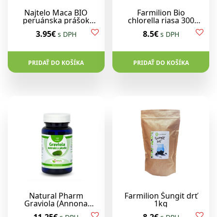
Najtelo Maca BIO
Farmilion Bio
peruánska prášok
chlorella riasa 300
200g
tabliet (150g)
3.95€
8.5€
s DPH
s DPH
PRIDAŤ DO KOŠÍKA
PRIDAŤ DO KOŠÍKA
Natural Pharm
Farmilion Šungit drť
Graviola (Annona
1kg
Muricata) 100 tabliet