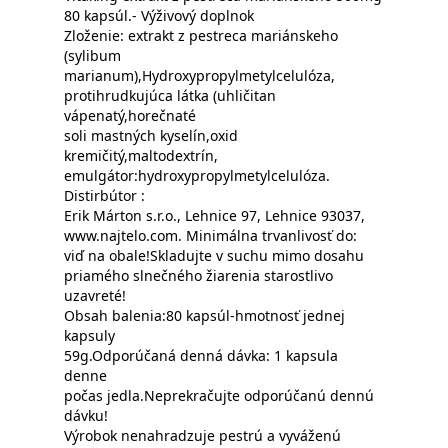
80 kapsúl.- Výživový doplnok
Zloženie: extrakt z pestreca mariánskeho
(sylibum
marianum),Hydroxypropylmetylcelulóza,
protihrudkujúca látka (uhličitan
vápenatý,horečnaté
soli mastných kyselín,oxid
kremičitý,maltodextrín,
emulgátor:hydroxypropylmetylcelulóza.
Distirbútor :
Erik Márton s.r.o., Lehnice 97, Lehnice 93037,
www.najtelo.com. Minimálna trvanlivosť do:
viď na obale!Skladujte v suchu mimo dosahu
priamého slnečného žiarenia starostlivo
uzavreté!
Obsah balenia:80 kapsúl-hmotnosť jednej
kapsuly
59g.Odporúčaná denná dávka: 1 kapsula
denne
počas jedla.Neprekračujte odporúčanú dennú
dávku!
Výrobok nenahradzuje pestrú a vyváženú