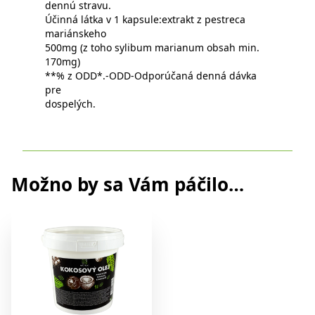
dennú stravu.
Účinná látka v 1 kapsule:extrakt z pestreca
mariánskeho
500mg (z toho sylibum marianum obsah min.
170mg)
**% z ODD*.-ODD-Odporúčaná denná dávka
pre
dospelých.
Možno by sa Vám páčilo…