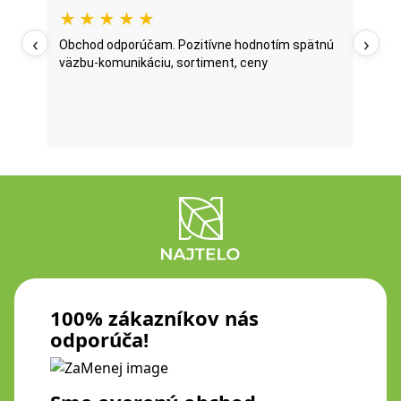
★
★
★
★
★
★
‹
›
oží
Obchod odporúčam. Pozitívne hodnotím spätnú
Najt
väzbu-komunikáciu, sortiment, ceny
posl
...
oni 
fazu
Prečí
100% zákazníkov nás
odporúča!