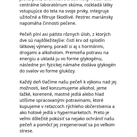
centrálne laboratórium skúma, rozkladá látky
vstupujúce do tela na svoje prvky, integruje
užitočné a filtruje škodlivé. Pestrec mariánsky
napomáha činnosti pečene.
Pečeň plní asi päťsto rôznych úloh, z ktorých
dve sú najdôležitejšie: čistí krv od splodín
látkovej výmeny, poradí si aj s hormónmi,
drogami a alkoholom. Premieňa potravu na
energiu a ukladá ju vo forme glykogénu,
následne pri fyzickej námahe dodáva glykogén
do svalov vo forme glukózy.
Každý deň tlačíme našu pečeň k výkonu nad jej
možnosti, keď konzumujeme alkohol, jeme
ťažké, korenené, mastné jedlá alebo hlad
utíšime spracovanými potravinami, ktoré
kupujeme v reťazcoch rýchleho občerstvenia a
ako hotové jedlá v hypermarketoch. Preto je
veľmi dôležité pokúsiť sa nejako ochrániť našu
pečeň a pomôcť jej zregenerovať sa po veľkom
strese.