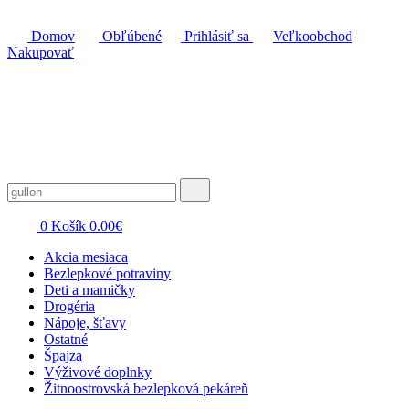
Domov
Obľúbené
Prihlásiť sa
Veľkoobchod
Nakupovať
0
Košík
0.00
€
Akcia mesiaca
Bezlepkové potraviny
Deti a mamičky
Drogéria
Nápoje, šťavy
Ostatné
Špajza
Výživové doplnky
Žitnoostrovská bezlepková pekáreň