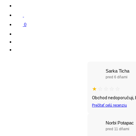
0
Sarka Ticha
pred 6 dňami
★
☆
☆
☆
☆
Obchod nedoporučuji, b
Prečítať celú recenziu
Norbi Potapac
pred 11 dňami