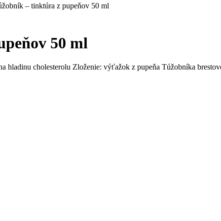
úžobník – tinktúra z pupeňov 50 ml
pupeňov 50 ml
í na hladinu cholesterolu Zloženie: výťažok z pupeňa Túžobníka bres