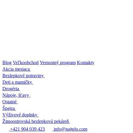
Prejsť
na
obsah
Blog
Veľkoobchod
Vernostný program
Kontakty
Akcia mesiaca
Bezlepkové potraviny
Deti a mamičky
Drogéria
Nápoje, šťavy
Ostatné
Špajza
Výživové doplnky
Žitnoostrovská bezlepková pekáreň
+421 904 039 423
info@najtelo.com