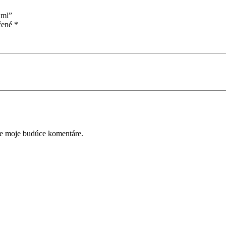
 ml”
čené
*
re moje budúce komentáre.