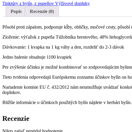
Tinktúry z bylín, z pupeňov
Výživové doplnky
Popis
Recenzie (0)
Pôsobí proti zápalom, podporuje kĺby, obličky, močové cesty, pôsobí 
Zloženie: výťažok z pupeňa Túžobníka brestového, 48% liehoglycerí
Dávkovanie: 1 kvapka na 1 kg váhy a den, rozdeliť do 2-3 dávok
Jedno balenie obsahuje 1100 kvapiek
Pre zvýšenie účinku je možné kombinovať so zodpovedajúcim bylinn
Tieto tvrdenia odpovedajú Európskemu zoznamu účinkov bylín on h
Nariadenie komisie EU č. 432/2012 nám neumožňuje uvádzať konkrét
doplnkov.
Bližšie informácie o účinkoch použitých bylín nájdete v herbári bylín.
Recenzie
Nikto zatiaľ nepridal hodnotenie.