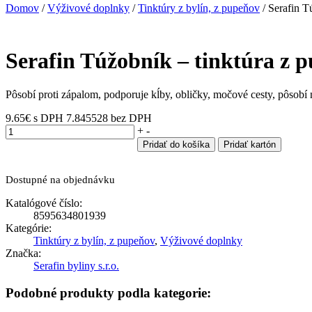
Domov
/
Výživové doplnky
/
Tinktúry z bylín, z pupeňov
/ Serafin T
Serafin Túžobník – tinktúra z 
Pôsobí proti zápalom, podporuje kĺby, obličky, močové cesty, pôsob
9.65
€
s DPH
7.845528 bez DPH
množstvo
+
-
Serafin
Pridať do košíka
Pridať kartón
Túžobník
-
tinktúra
Dostupné na objednávku
z
Katalógové číslo:
pupeňov
8595634801939
50
Kategórie:
ml
Tinktúry z bylín, z pupeňov
,
Výživové doplnky
Značka:
Serafin byliny s.r.o.
Podobné produkty podla kategorie: