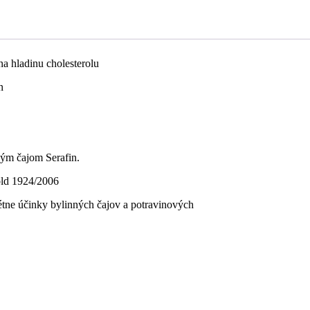
na hladinu cholesterolu
n
ým čajom Serafin.
old 1924/2006
ne účinky bylinných čajov a potravinových