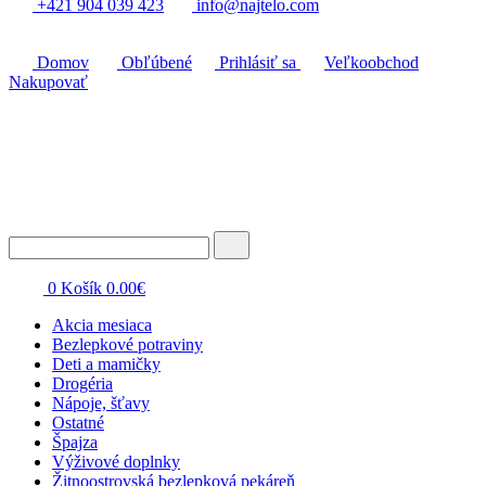
+421 904 039 423
info@najtelo.com
Domov
Obľúbené
Prihlásiť sa
Veľkoobchod
Nakupovať
0
Košík
0.00
€
Akcia mesiaca
Bezlepkové potraviny
Deti a mamičky
Drogéria
Nápoje, šťavy
Ostatné
Špajza
Výživové doplnky
Žitnoostrovská bezlepková pekáreň