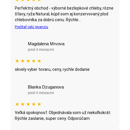
Perfektný obchod - výborné bezlepkové chleby, rôzne
šťavy, ryža Natural, kúpil som aj konzervovaný plod
chlebovníka za dobrú cenu. Rýchle...
Prečítať celú recenziu
Magdalena Mrvova
pred 4 mesiacmi
★
★
★
★
★
skvely vyber tovaru, ceny, rychle dodanie
Blanka Dzuganova
pred 4 mesiacmi
★
★
★
★
★
Veľká spokojnosť. Objednávala som už niekoľkokrát.
Rýchle zaslanie, super ceny. Odporúčam