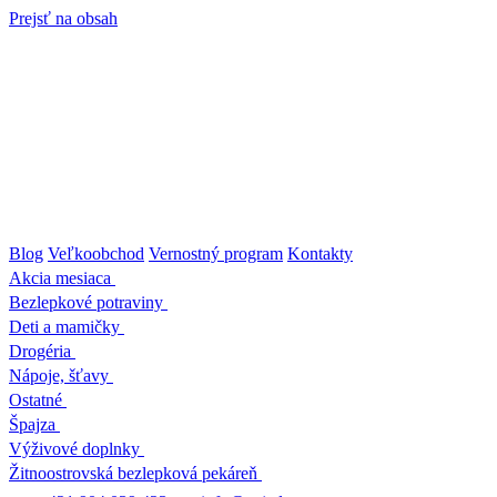
Prejsť na obsah
Blog
Veľkoobchod
Vernostný program
Kontakty
Akcia mesiaca
Bezlepkové potraviny
Deti a mamičky
Drogéria
Nápoje, šťavy
Ostatné
Špajza
Výživové doplnky
Žitnoostrovská bezlepková pekáreň