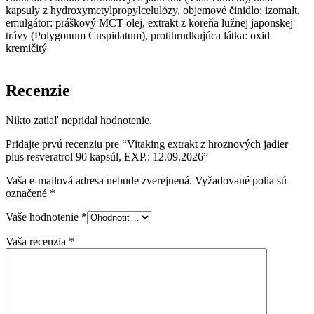
kapsuly z hydroxymetylpropylcelulózy, objemové činidlo: izomalt,
emulgátor: práškový MCT olej, extrakt z koreňa lužnej japonskej
trávy (Polygonum Cuspidatum), protihrudkujúca látka: oxid
kremičitý
Recenzie
Nikto zatiaľ nepridal hodnotenie.
Pridajte prvú recenziu pre “Vitaking extrakt z hroznových jadier
plus resveratrol 90 kapsúl, EXP.: 12.09.2026”
Vaša e-mailová adresa nebude zverejnená.
Vyžadované polia sú
označené
*
Vaše hodnotenie
*
Vaša recenzia
*