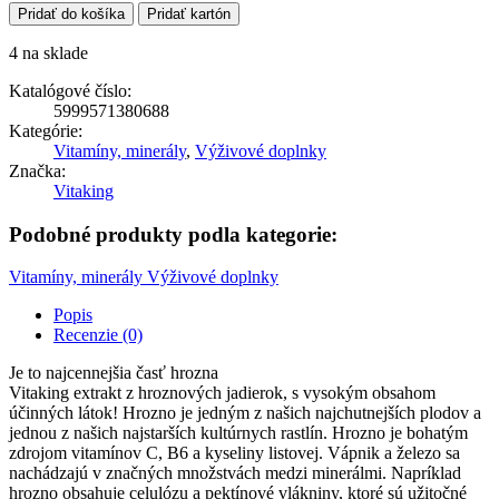
Pridať do košíka
Pridať kartón
4 na sklade
Katalógové číslo:
5999571380688
Kategórie:
Vitamíny, minerály
,
Výživové doplnky
Značka:
Vitaking
Podobné produkty podla kategorie:
Vitamíny, minerály
Výživové doplnky
Popis
Recenzie (0)
Je to najcennejšia časť hrozna
Vitaking extrakt z hroznových jadierok, s vysokým obsahom
účinných látok! Hrozno je jedným z našich najchutnejších plodov a
jednou z našich najstarších kultúrnych rastlín. Hrozno je bohatým
zdrojom vitamínov C, B6 a kyseliny listovej. Vápnik a železo sa
nachádzajú v značných množstvách medzi minerálmi. Napríklad
hrozno obsahuje celulózu a pektínové vlákniny, ktoré sú užitočné