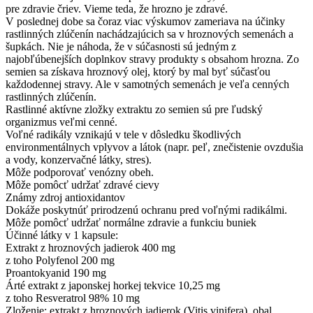
pre zdravie čriev. Vieme teda, že hrozno je zdravé.
V poslednej dobe sa čoraz viac výskumov zameriava na účinky
rastlinných zlúčenín nachádzajúcich sa v hroznových semenách a
šupkách. Nie je náhoda, že v súčasnosti sú jedným z
najobľúbenejších doplnkov stravy produkty s obsahom hrozna. Zo
semien sa získava hroznový olej, ktorý by mal byť súčasťou
každodennej stravy. Ale v samotných semenách je veľa cenných
rastlinných zlúčenín.
Rastlinné aktívne zložky extraktu zo semien sú pre ľudský
organizmus veľmi cenné.
Voľné radikály vznikajú v tele v dôsledku škodlivých
environmentálnych vplyvov a látok (napr. peľ, znečistenie ovzdušia
a vody, konzervačné látky, stres).
Môže podporovať venózny obeh.
Môže pomôcť udržať zdravé cievy
Známy zdroj antioxidantov
Dokáže poskytnúť prirodzenú ochranu pred voľnými radikálmi.
Môže pomôcť udržať normálne zdravie a funkciu buniek
Účinné látky v 1 kapsule:
Extrakt z hroznových jadierok 400 mg
z toho Polyfenol 200 mg
Proantokyanid 190 mg
Árté extrakt z japonskej horkej tekvice 10,25 mg
z toho Resveratrol 98% 10 mg
Zloženie: extrakt z hroznových jadierok (Vitis vinifera), obal