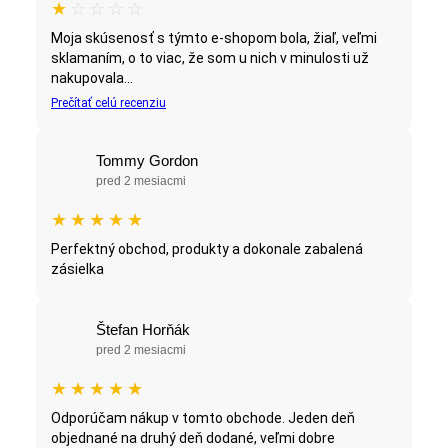
★
☆
☆
☆
☆
Moja skúsenosť s týmto e-shopom bola, žiaľ, veľmi
sklamaním, o to viac, že som u nich v minulosti už
nakupovala...
Prečítať celú recenziu
Tommy Gordon
pred 2 mesiacmi
★
★
★
★
★
Perfektný obchod, produkty a dokonale zabalená
zásielka
Štefan Horňák
pred 2 mesiacmi
★
★
★
★
★
Odporúčam nákup v tomto obchode. Jeden deň
objednané na druhý deň dodané, veľmi dobre