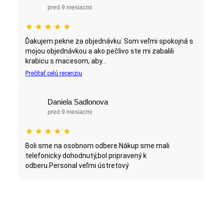
pred 9 mesiacmi
★
★
★
★
★
Ďakujem pekne za objednávku. Som veľmi spokojná s
mojou objednávkou a ako pečlivo ste mi zabalili
krabicu s macesom, aby...
Prečítať celú recenziu
Daniela Sadlonova
pred 9 mesiacmi
★
★
★
★
★
Boli sme na osobnom odbere.Nákup sme mali
telefonicky dohodnutý,bol pripravený k
odberu.Personal veľmi ústretový