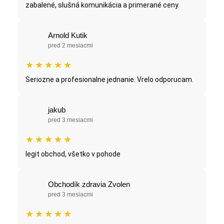
zabalené, slušná komunikácia a primerané ceny.
Arnold Kutik
pred 2 mesiacmi
★
★
★
★
★
Seriozne a profesionalne jednanie. Vrelo odporucam.
jakub
pred 3 mesiacmi
★
★
★
★
★
legit obchod, všetko v pohode
Obchodík zdravia Zvolen
pred 3 mesiacmi
★
★
★
★
★