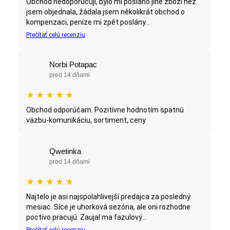
Obchod nedoporučuji, bylo mi posláno jiné zboží než
jsem objednala, žádala jsem několikrát obchod o
kompenzaci, peníze mi zpět poslány...
Prečítať celú recenziu
Norbi Potapac
pred 14 dňami
★
★
★
★
★
Obchod odporúčam. Pozitívne hodnotím spätnú
väzbu-komunikáciu, sortiment, ceny
Qwetinka
pred 14 dňami
★
★
★
★
★
Najtelo je asi najspolahlivejší predajca za posledný
mesiac. Síce je uhorková sezóna, ale oni rozhodne
poctivo pracujú. Zaujal ma fazulový...
Prečítať celú recenziu