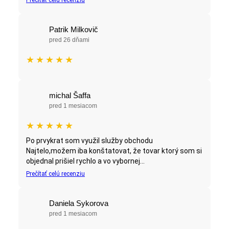
Patrik Milkovič
pred 26 dňami
★
★
★
★
★
michal Šaffa
pred 1 mesiacom
★
★
★
★
★
Po prvykrat som využil služby obchodu
Najtelo,možem iba konštatovat, že tovar ktorý som si
objednal prišiel rychlo a vo vybornej...
Prečítať celú recenziu
Daniela Sykorova
pred 1 mesiacom