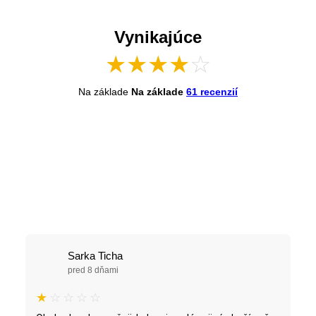
Vynikajúce
★
★
★
★
☆
Na základe
Na základe
61 recenzií
Sarka Ticha
pred 8 dňami
★
☆
☆
☆
☆