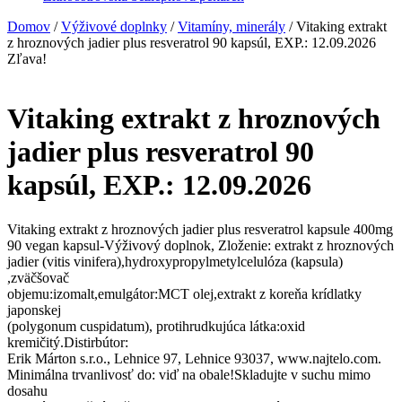
Domov
/
Výživové doplnky
/
Vitamíny, minerály
/ Vitaking extrakt
z hroznových jadier plus resveratrol 90 kapsúl, EXP.: 12.09.2026
Zľava!
Vitaking extrakt z hroznových
jadier plus resveratrol 90
kapsúl, EXP.: 12.09.2026
Vitaking extrakt z hroznových jadier plus resveratrol kapsule 400mg
90 vegan kapsul-Výživový doplnok, Zloženie: extrakt z hroznových
jadier (vitis vinifera),hydroxypropylmetylcelulóza (kapsula)
,zväčšovač
objemu:izomalt,emulgátor:MCT olej,extrakt z koreňa krídlatky
japonskej
(polygonum cuspidatum), protihrudkujúca látka:oxid
kremičitý.Distirbútor:
Erik Márton s.r.o., Lehnice 97, Lehnice 93037, www.najtelo.com.
Minimálna trvanlivosť do: viď na obale!Skladujte v suchu mimo
dosahu