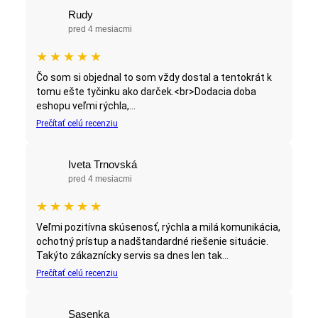
Rudy
pred 4 mesiacmi
★
★
★
★
★
Čo som si objednal to som vždy dostal a tentokrát k
tomu ešte tyčinku ako darček.<br>Dodacia doba
eshopu veľmi rýchla,...
Prečítať celú recenziu
Iveta Trnovská
pred 4 mesiacmi
★
★
★
★
★
Veľmi pozitívna skúsenosť, rýchla a milá komunikácia,
ochotný prístup a nadštandardné riešenie situácie.
Takýto zákaznícky servis sa dnes len tak...
Prečítať celú recenziu
Sasenka