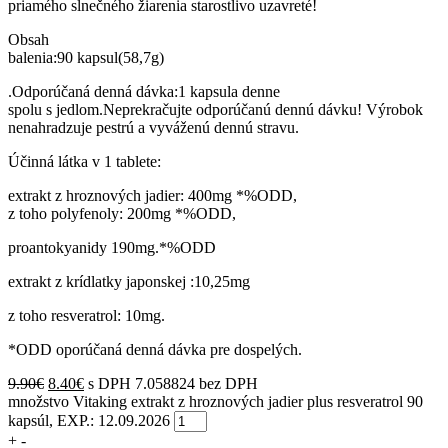
priamého slnečného žiarenia starostlivo uzavreté!
Obsah
balenia:90 kapsul(58,7g)
.Odporúčaná denná dávka:1 kapsula denne
spolu s jedlom.Neprekračujte odporúčanú dennú dávku! Výrobok
nenahradzuje pestrú a vyváženú dennú stravu.
Účinná látka v 1 tablete:
extrakt z hroznových jadier: 400mg *%ODD,
z toho polyfenoly: 200mg *%ODD,
proantokyanidy 190mg.*%ODD
extrakt z krídlatky japonskej :10,25mg
z toho resveratrol: 10mg.
*ODD oporúčaná denná dávka pre dospelých.
9.90
€
8.40
€
s DPH
7.058824 bez DPH
množstvo Vitaking extrakt z hroznových jadier plus resveratrol 90
kapsúl, EXP.: 12.09.2026
+
-