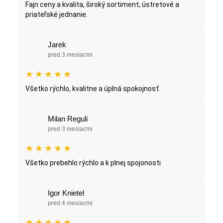
Fajn ceny a kvalita, široký sortiment, ústretové a
priateľské jednanie.
Jarek
pred 3 mesiacmi
★
★
★
★
★
Všetko rýchlo, kvalitne a úplná spokojnosť.
Milan Reguli
pred 3 mesiacmi
★
★
★
★
★
Všetko prebehlo rýchlo a k plnej spojonosti
Igor Knietel
pred 4 mesiacmi
★
★
★
★
★