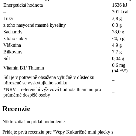
Energetická hodnota
1636 kJ
–
391 kcal
Tuky
3,8 g
z toho nasycené mastné kyseliny
0,3 g
Sacharidy
78,0 g
z toho cukry
<0,5 g
Vláknina
4,9 g
Bílkoviny
7,7 g
Sůl
0,04 g
0,6 mg
Vitamín B1/ Thiamin
(54 %*)
Sůl je v potravině obsažena výlučně v důsledku
–
přirozeně se vyskytujícího sodíku
*NRV – referenční výživová hodnota thiaminu pro
–
průměrné dospělé osoby
Recenzie
Nikto zatiaľ nepridal hodnotenie.
Pridajte prvú recenziu pre “Vepy Kukuričné mini placky s