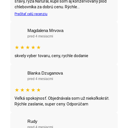
šťavy, ryža Natural, kúpil som aj konzervovaný plod
chlebovníka za dobrú cenu. Rýchle...
Prečítať celú recenziu
Magdalena Mrvova
pred 4 mesiacmi
★
★
★
★
★
skvely vyber tovaru, ceny, rychle dodanie
Blanka Dzuganova
pred 4 mesiacmi
★
★
★
★
★
Veľká spokojnosť. Objednávala som už niekoľkokrát.
Rýchle zaslanie, super ceny. Odporúčam
Rudy
pred 4 mesiacmi