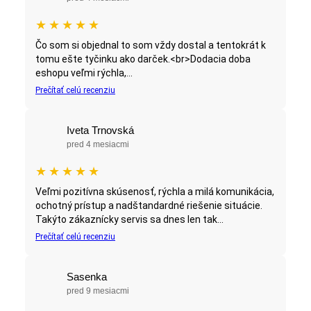
★
★
★
★
★
Čo som si objednal to som vždy dostal a tentokrát k
tomu ešte tyčinku ako darček.<br>Dodacia doba
eshopu veľmi rýchla,...
Prečítať celú recenziu
Iveta Trnovská
pred 4 mesiacmi
★
★
★
★
★
Veľmi pozitívna skúsenosť, rýchla a milá komunikácia,
ochotný prístup a nadštandardné riešenie situácie.
Takýto zákaznícky servis sa dnes len tak...
Prečítať celú recenziu
Sasenka
pred 9 mesiacmi