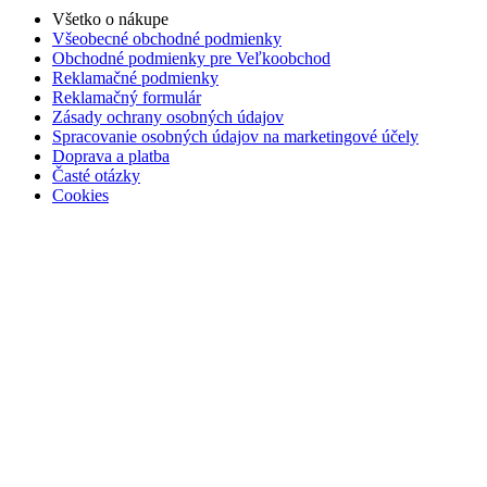
Všetko o nákupe
Všeobecné obchodné podmienky
Obchodné podmienky pre Veľkoobchod
Reklamačné podmienky
Reklamačný formulár
Zásady ochrany osobných údajov
Spracovanie osobných údajov na marketingové účely
Doprava a platba
Časté otázky
Cookies