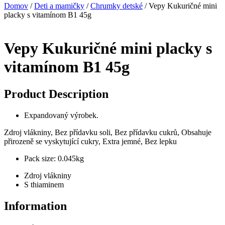
Domov
/
Deti a mamičky
/
Chrumky detské
/ Vepy Kukuričné mini
placky s vitamínom B1 45g
Vepy Kukuričné mini placky s
vitamínom B1 45g
Product Description
Expandovaný výrobek.
Zdroj vlákniny, Bez přídavku soli, Bez přídavku cukrů, Obsahuje
přirozeně se vyskytující cukry, Extra jemné, Bez lepku
Pack size: 0.045kg
Zdroj vlákniny
S thiaminem
Information