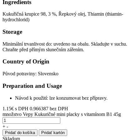
Ingredients
Kukuřičná krupice 98, 3 %, Řepkový olej, Thiamin (thiamin-
hydrochlorid)
Storage
Minimální trvanlivost do: uvedeno na obalu. Skladujte v suchu.
Chraňte před přímým slunečním zářením.
Country of Origin
Původ potraviny: Slovensko
Preparation and Usage
Návod k použití: lze konzumovat bez přípravy.
1.15
€
s DPH
0.966387 bez DPH
množstvo Vepy Kukuričné mini placky s vitamínom B1 45g
+
-
Pridať do košíka
Pridať kartón
Skladom