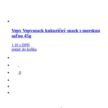
Vepy Vepysnack kukuričný snack s morskou
soľou 45g
1.1€
s DPH
pridať do košíka
0