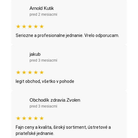
Arnold Kutik
pred 2 mesiacmi
★
★
★
★
★
Seriozne a profesionalne jednanie. Vrelo odporucam.
jakub
pred 3 mesiacmi
★
★
★
★
★
legit obchod, všetko v pohode
Obchodík zdravia Zvolen
pred 3 mesiacmi
★
★
★
★
★
Fajn ceny a kvalita, široký sortiment, ústretové a
priateľské jednanie.