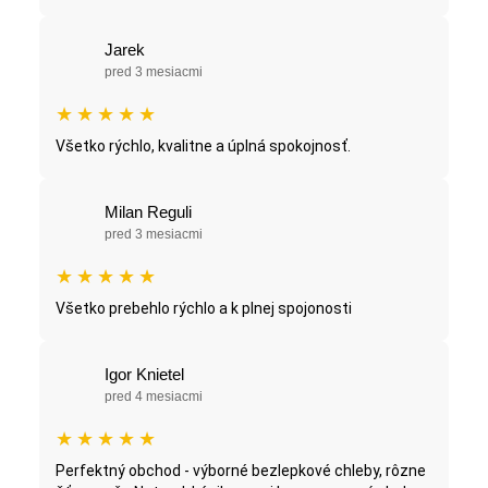
Jarek
pred 3 mesiacmi
★
★
★
★
★
Všetko rýchlo, kvalitne a úplná spokojnosť.
Milan Reguli
pred 3 mesiacmi
★
★
★
★
★
Všetko prebehlo rýchlo a k plnej spojonosti
Igor Knietel
pred 4 mesiacmi
★
★
★
★
★
Perfektný obchod - výborné bezlepkové chleby, rôzne