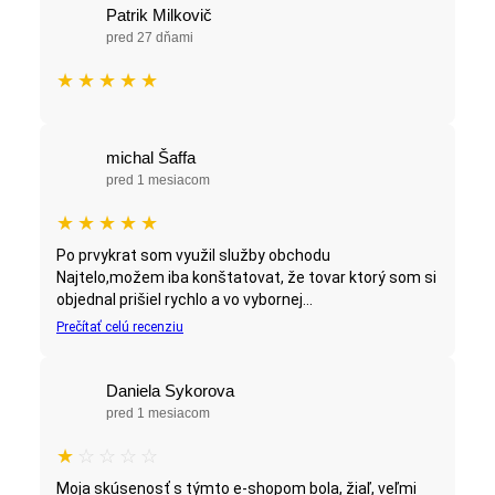
Patrik Milkovič
pred 27 dňami
★
★
★
★
★
michal Šaffa
pred 1 mesiacom
★
★
★
★
★
Po prvykrat som využil služby obchodu
Najtelo,možem iba konštatovat, že tovar ktorý som si
objednal prišiel rychlo a vo vybornej...
Prečítať celú recenziu
Daniela Sykorova
pred 1 mesiacom
★
☆
☆
☆
☆
Moja skúsenosť s týmto e-shopom bola, žiaľ, veľmi