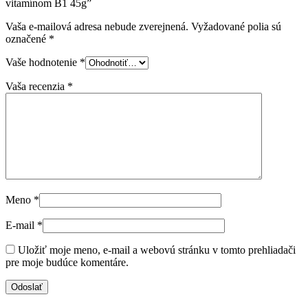
vitamínom B1 45g”
Vaša e-mailová adresa nebude zverejnená.
Vyžadované polia sú
označené
*
Vaše hodnotenie
*
Vaša recenzia
*
Meno
*
E-mail
*
Uložiť moje meno, e-mail a webovú stránku v tomto prehliadači
pre moje budúce komentáre.