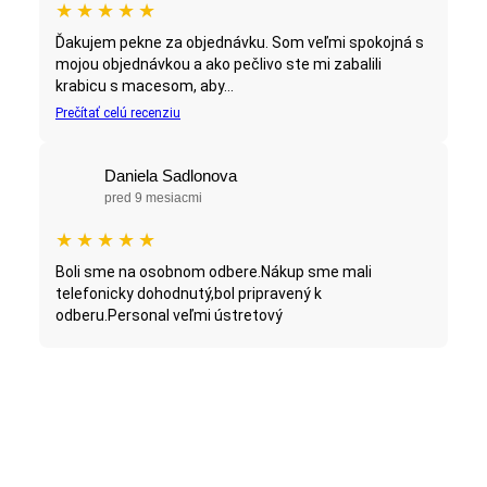
★
★
★
★
★
Ďakujem pekne za objednávku. Som veľmi spokojná s
mojou objednávkou a ako pečlivo ste mi zabalili
krabicu s macesom, aby...
Prečítať celú recenziu
Daniela Sadlonova
pred 9 mesiacmi
★
★
★
★
★
Boli sme na osobnom odbere.Nákup sme mali
telefonicky dohodnutý,bol pripravený k
odberu.Personal veľmi ústretový