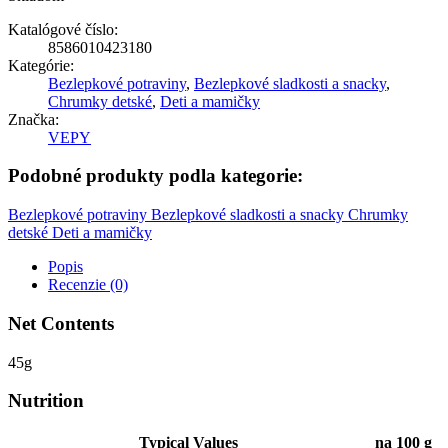
Katalógové číslo:
8586010423180
Kategórie:
Bezlepkové potraviny
,
Bezlepkové sladkosti a snacky
,
Chrumky detské
,
Deti a mamičky
Značka:
VEPY
Podobné produkty podla kategorie:
Bezlepkové potraviny
Bezlepkové sladkosti a snacky
Chrumky
detské
Deti a mamičky
Popis
Recenzie (0)
Net Contents
45g
Nutrition
Typical Values
na 100 g