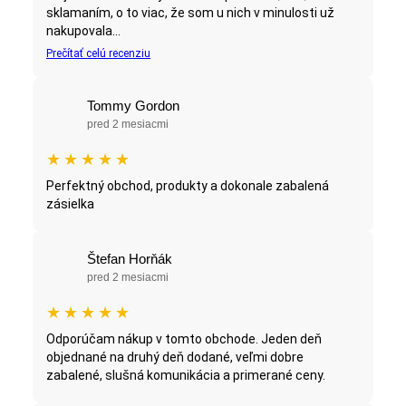
sklamaním, o to viac, že som u nich v minulosti už
nakupovala...
Prečítať celú recenziu
Tommy Gordon
pred 2 mesiacmi
★
★
★
★
★
Perfektný obchod, produkty a dokonale zabalená
zásielka
Štefan Horňák
pred 2 mesiacmi
★
★
★
★
★
Odporúčam nákup v tomto obchode. Jeden deň
objednané na druhý deň dodané, veľmi dobre
zabalené, slušná komunikácia a primerané ceny.