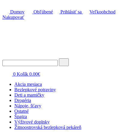
Domov
Obľúbené
Prihlásiť sa
Veľkoobchod
Nakupovať
0
Košík
0.00
€
Akcia mesiaca
Bezlepkové potraviny
Deti a mamičky
Drogéria
Nápoje, šťavy
Ostatné
Špajza
Výživové doplnky
Žitnoostrovská bezlepková pekáreň