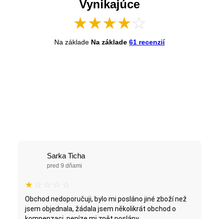
Vynikajúce
★
★
★
★
☆
Na základe
Na základe
61 recenzií
Sarka Ticha
pred 9 dňami
★
☆
☆
☆
☆
Obchod nedoporučuji, bylo mi posláno jiné zboží než
jsem objednala, žádala jsem několikrát obchod o
kompenzaci, peníze mi zpět poslány...