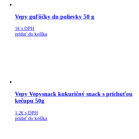
Vepy guľôčky do polievky 50 g
1€
s DPH
pridať do košíka
Vepy Vepysnack kukuričný snack s príchuťou
kečupu 50g
1.2€
s DPH
pridať do košíka