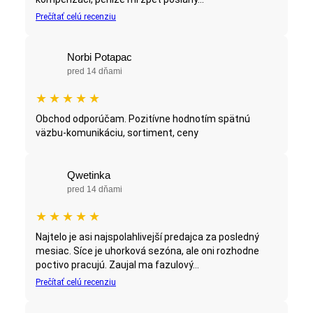
Prečítať celú recenziu
Norbi Potapac
pred 14 dňami
★
★
★
★
★
Obchod odporúčam. Pozitívne hodnotím spätnú
väzbu-komunikáciu, sortiment, ceny
Qwetinka
pred 14 dňami
★
★
★
★
★
Najtelo je asi najspolahlivejší predajca za posledný
mesiac. Síce je uhorková sezóna, ale oni rozhodne
poctivo pracujú. Zaujal ma fazulový...
Prečítať celú recenziu