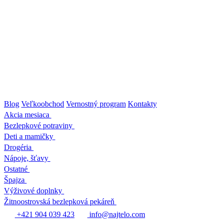
Prejsť
na
obsah
Blog
Veľkoobchod
Vernostný program
Kontakty
Akcia mesiaca
Bezlepkové potraviny
Deti a mamičky
Drogéria
Nápoje, šťavy
Ostatné
Špajza
Výživové doplnky
Žitnoostrovská bezlepková pekáreň
+421 904 039 423
info@najtelo.com