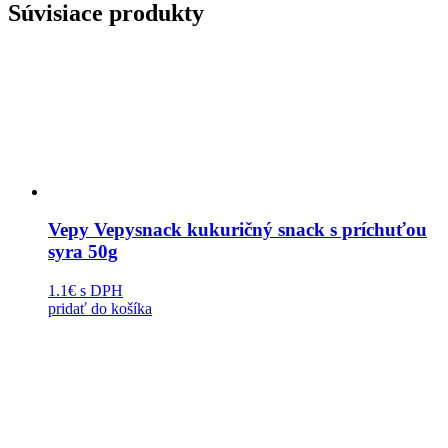
Súvisiace produkty
Vepy Vepysnack kukuričný snack s príchuťou
syra 50g
1.1€
s DPH
pridať do košíka