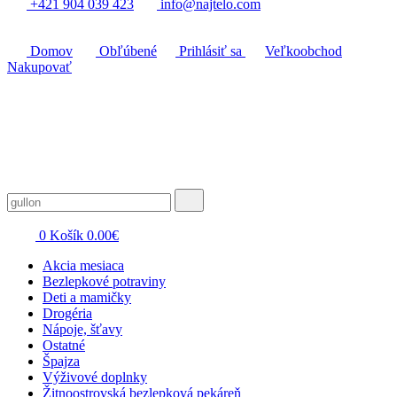
+421 904 039 423
info@najtelo.com
Domov
Obľúbené
Prihlásiť sa
Veľkoobchod
Nakupovať
0
Košík
0.00
€
Akcia mesiaca
Bezlepkové potraviny
Deti a mamičky
Drogéria
Nápoje, šťavy
Ostatné
Špajza
Výživové doplnky
Žitnoostrovská bezlepková pekáreň