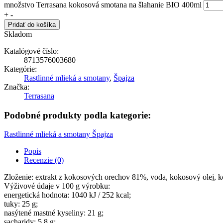
množstvo Terrasana kokosová smotana na šlahanie BIO 400ml
+
-
Pridať do košíka
Skladom
Katalógové číslo:
8713576003680
Kategórie:
Rastlinné mlieká a smotany
,
Špajza
Značka:
Terrasana
Podobné produkty podla kategorie:
Rastlinné mlieká a smotany
Špajza
Popis
Recenzie (0)
Zloženie: extrakt z kokosových orechov 81%, voda, kokosový olej, ko
Výživové údaje v 100 g výrobku:
energetická hodnota: 1040 kJ / 252 kcal;
tuky: 25 g;
nasýtené mastné kyseliny: 21 g;
sacharidy: 5,8 g;