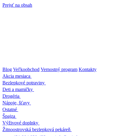
Prejsť na obsah
Blog
Veľkoobchod
Vernostný program
Kontakty
Akcia mesiaca
Bezlepkové potraviny
Deti a mamičky
Drogéria
Nápoje, šťavy
Ostatné
Špajza
Výživové doplnky
Žitnoostrovská bezlepková pekáreň