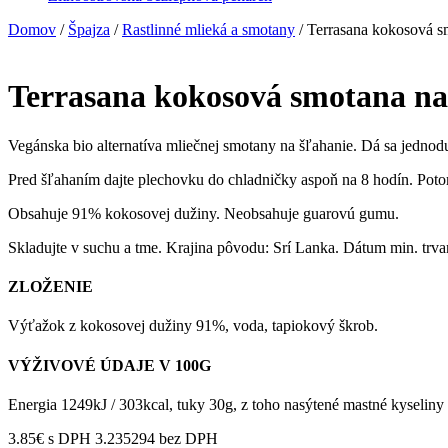
Domov
/
Špajza
/
Rastlinné mlieká a smotany
/ Terrasana kokosová s
Terrasana kokosová smotana na
Vegánska bio alternatíva mliečnej smotany na šľahanie. Dá sa jedno
Pred šľahaním dajte plechovku do chladničky aspoň na 8 hodín. Poto
Obsahuje 91% kokosovej dužiny. Neobsahuje guarovú gumu.
Skladujte v suchu a tme. Krajina pôvodu: Srí Lanka. Dátum min. trvan
ZLOŽENIE
Výťažok z kokosovej dužiny 91%, voda, tapiokový škrob.
VÝŽIVOVÉ ÚDAJE V 100G
Energia 1249kJ / 303kcal, tuky 30g, z toho nasýtené mastné kyseliny 
3.85
€
s DPH
3.235294 bez DPH