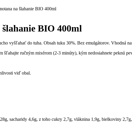
motana na šlahanie BIO 400ml
 šlahanie BIO 400ml
ducho vyšľahať do tuha. Obsah tuku 30%. Bez emulgátorov. Vhodná na p
m šľahajte ručným mixérom (2-3 minúty), kým nedosiahnete peknú pevn
livosti viď obal.
28g, sacharidy 4,6g, z toho cukry 2,7g, vláknina 1,9g, bielkoviny 2,7g,