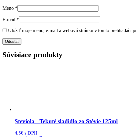
Meno
*
E-mail
*
Uložiť moje meno, e-mail a webovú stránku v tomto prehliadači p
Súvisiace produkty
Steviola - Tekuté sladidlo zo Stévie 125ml
4.5€
s DPH