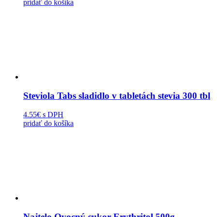
pridať do košíka
Steviola Tabs sladidlo v tabletách stevia 300 tbl
4.55€
s DPH
pridať do košíka
Najtelo Ovocný cukor Erythritol 500g