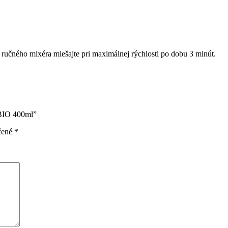
ručného mixéra miešajte pri maximálnej rýchlosti po dobu 3 minút.
 BIO 400ml”
čené
*