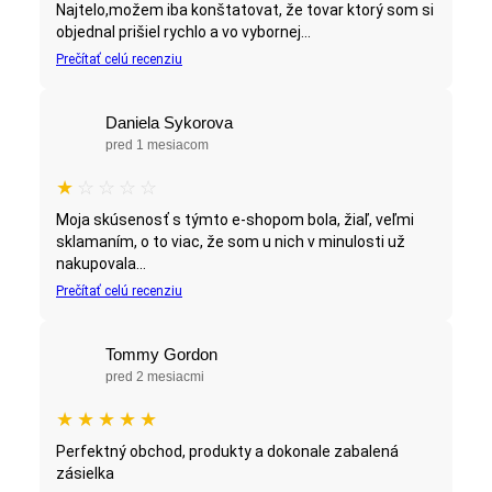
Najtelo,možem iba konštatovat, že tovar ktorý som si
objednal prišiel rychlo a vo vybornej...
Prečítať celú recenziu
Daniela Sykorova
pred 1 mesiacom
★
☆
☆
☆
☆
Moja skúsenosť s týmto e-shopom bola, žiaľ, veľmi
sklamaním, o to viac, že som u nich v minulosti už
nakupovala...
Prečítať celú recenziu
Tommy Gordon
pred 2 mesiacmi
★
★
★
★
★
Perfektný obchod, produkty a dokonale zabalená
zásielka