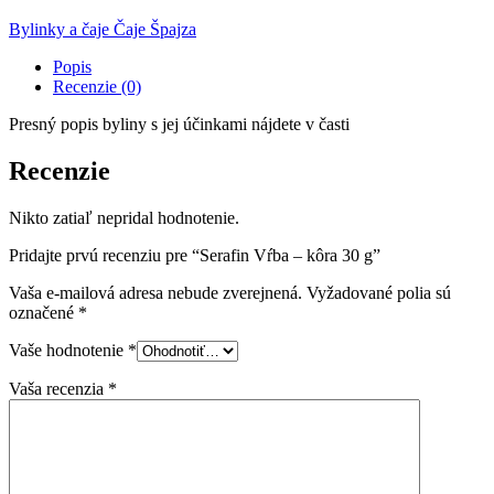
Bylinky a čaje
Čaje
Špajza
Popis
Recenzie (0)
Presný popis byliny s jej účinkami nájdete v časti
Recenzie
Nikto zatiaľ nepridal hodnotenie.
Pridajte prvú recenziu pre “Serafin Vŕba – kôra 30 g”
Vaša e-mailová adresa nebude zverejnená.
Vyžadované polia sú
označené
*
Vaše hodnotenie
*
Vaša recenzia
*