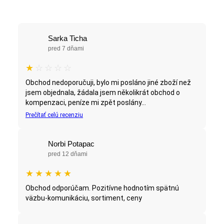
Sarka Ticha
pred 7 dňami
★
☆
☆
☆
☆
Obchod nedoporučuji, bylo mi posláno jiné zboží než
jsem objednala, žádala jsem několikrát obchod o
kompenzaci, peníze mi zpět poslány...
Prečítať celú recenziu
Norbi Potapac
pred 12 dňami
★
★
★
★
★
Obchod odporúčam. Pozitívne hodnotím spätnú
väzbu-komunikáciu, sortiment, ceny