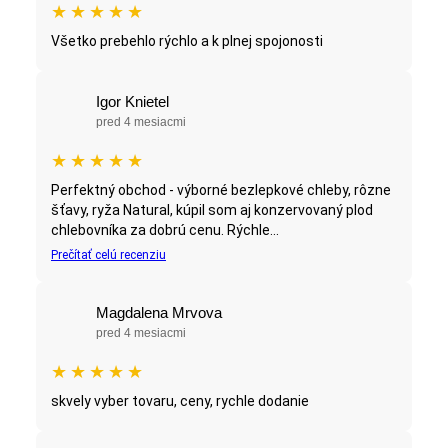
★
★
★
★
★
Všetko prebehlo rýchlo a k plnej spojonosti
Igor Knietel
pred 4 mesiacmi
★
★
★
★
★
Perfektný obchod - výborné bezlepkové chleby, rôzne
šťavy, ryža Natural, kúpil som aj konzervovaný plod
chlebovníka za dobrú cenu. Rýchle...
Prečítať celú recenziu
Magdalena Mrvova
pred 4 mesiacmi
★
★
★
★
★
skvely vyber tovaru, ceny, rychle dodanie