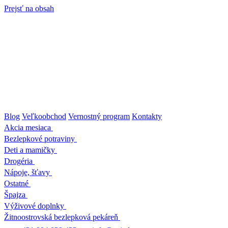
Prejsť na obsah
Blog
Veľkoobchod
Vernostný program
Kontakty
Akcia mesiaca
Bezlepkové potraviny
Deti a mamičky
Drogéria
Nápoje, šťavy
Ostatné
Špajza
Výživové doplnky
Žitnoostrovská bezlepková pekáreň