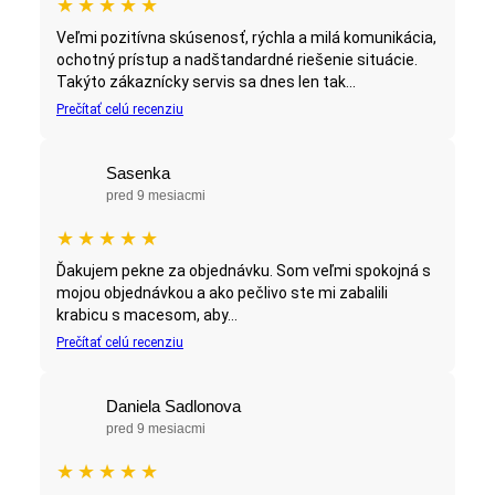
★
★
★
★
★
Veľmi pozitívna skúsenosť, rýchla a milá komunikácia,
ochotný prístup a nadštandardné riešenie situácie.
Takýto zákaznícky servis sa dnes len tak...
Prečítať celú recenziu
Sasenka
pred 9 mesiacmi
★
★
★
★
★
Ďakujem pekne za objednávku. Som veľmi spokojná s
mojou objednávkou a ako pečlivo ste mi zabalili
krabicu s macesom, aby...
Prečítať celú recenziu
Daniela Sadlonova
pred 9 mesiacmi
★
★
★
★
★