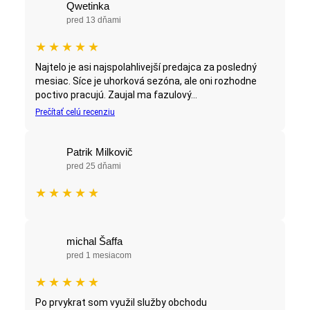
Qwetinka
pred 13 dňami
★
★
★
★
★
Najtelo je asi najspolahlivejší predajca za posledný
mesiac. Síce je uhorková sezóna, ale oni rozhodne
poctivo pracujú. Zaujal ma fazulový...
Prečítať celú recenziu
Patrik Milkovič
pred 25 dňami
★
★
★
★
★
michal Šaffa
pred 1 mesiacom
★
★
★
★
★
Po prvykrat som využil služby obchodu