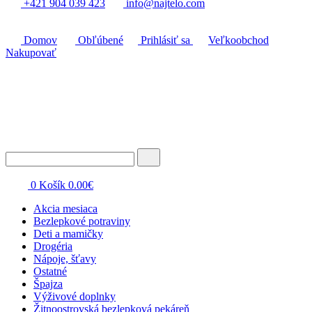
+421 904 039 423
info@najtelo.com
Domov
Obľúbené
Prihlásiť sa
Veľkoobchod
Nakupovať
0
Košík
0.00
€
Akcia mesiaca
Bezlepkové potraviny
Deti a mamičky
Drogéria
Nápoje, šťavy
Ostatné
Špajza
Výživové doplnky
Žitnoostrovská bezlepková pekáreň