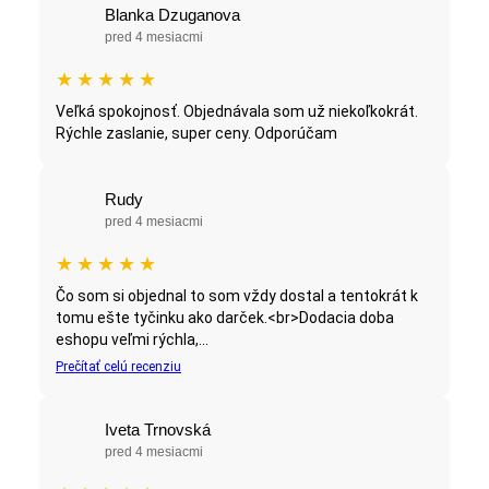
Blanka Dzuganova
pred 4 mesiacmi
★
★
★
★
★
Veľká spokojnosť. Objednávala som už niekoľkokrát.
Rýchle zaslanie, super ceny. Odporúčam
Rudy
pred 4 mesiacmi
★
★
★
★
★
Čo som si objednal to som vždy dostal a tentokrát k
tomu ešte tyčinku ako darček.<br>Dodacia doba
eshopu veľmi rýchla,...
Prečítať celú recenziu
Iveta Trnovská
pred 4 mesiacmi