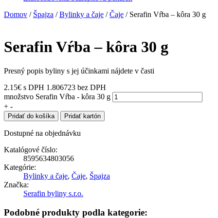
Domov
/
Špajza
/
Bylinky a čaje
/
Čaje
/ Serafin Vŕba – kôra 30 g
Serafin Vŕba – kôra 30 g
Presný popis byliny s jej účinkami nájdete v časti
2.15
€
s DPH
1.806723 bez DPH
množstvo Serafin Vŕba - kôra 30 g
+
-
Pridať do košíka
Pridať kartón
Dostupné na objednávku
Katalógové číslo:
8595634803056
Kategórie:
Bylinky a čaje
,
Čaje
,
Špajza
Značka:
Serafin byliny s.r.o.
Podobné produkty podla kategorie: