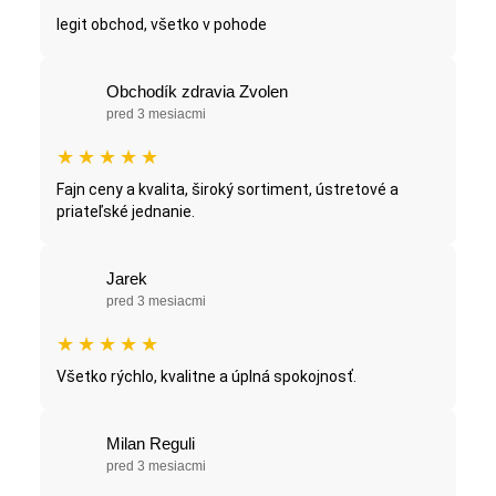
legit obchod, všetko v pohode
Obchodík zdravia Zvolen
pred 3 mesiacmi
★
★
★
★
★
Fajn ceny a kvalita, široký sortiment, ústretové a
priateľské jednanie.
Jarek
pred 3 mesiacmi
★
★
★
★
★
Všetko rýchlo, kvalitne a úplná spokojnosť.
Milan Reguli
pred 3 mesiacmi