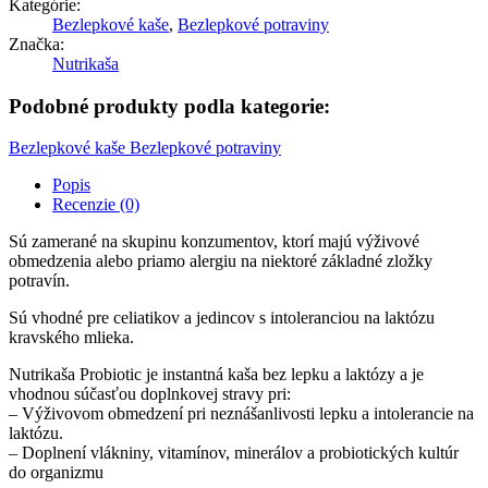
Kategórie:
Bezlepkové kaše
,
Bezlepkové potraviny
Značka:
Nutrikaša
Podobné produkty podla kategorie:
Bezlepkové kaše
Bezlepkové potraviny
Popis
Recenzie (0)
Sú zamerané na skupinu konzumentov, ktorí majú výživové
obmedzenia alebo priamo alergiu na niektoré základné zložky
potravín.
Sú vhodné pre celiatikov a jedincov s intoleranciou na laktózu
kravského mlieka.
Nutrikaša Probiotic je instantná kaša bez lepku a laktózy a je
vhodnou súčasťou doplnkovej stravy pri:
– Výživovom obmedzení pri neznášanlivosti lepku a intolerancie na
laktózu.
– Doplnení vlákniny, vitamínov, minerálov a probiotických kultúr
do organizmu