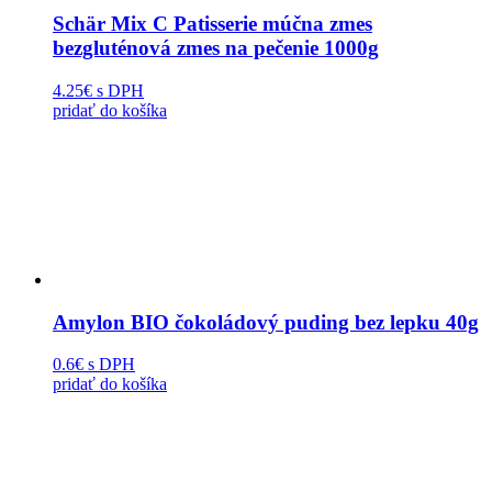
Schär Mix C Patisserie múčna zmes
bezgluténová zmes na pečenie 1000g
4.25€
s DPH
pridať do košíka
Amylon BIO čokoládový puding bez lepku 40g
0.6€
s DPH
pridať do košíka