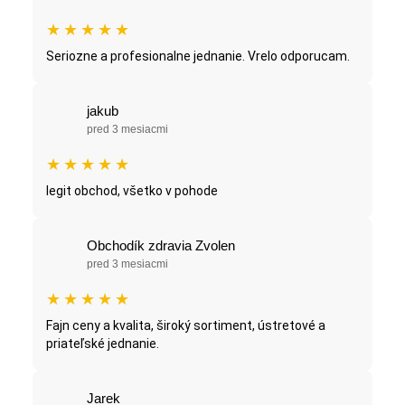
★
★
★
★
★
Seriozne a profesionalne jednanie. Vrelo odporucam.
jakub
pred 3 mesiacmi
★
★
★
★
★
legit obchod, všetko v pohode
Obchodík zdravia Zvolen
pred 3 mesiacmi
★
★
★
★
★
Fajn ceny a kvalita, široký sortiment, ústretové a
priateľské jednanie.
Jarek