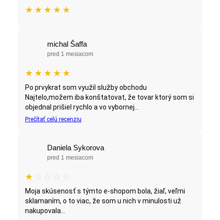
★
★
★
★
★
michal Šaffa
pred 1 mesiacom
★
★
★
★
★
Po prvykrat som využil služby obchodu
Najtelo,možem iba konštatovat, že tovar ktorý som si
objednal prišiel rychlo a vo vybornej...
Prečítať celú recenziu
Daniela Sykorova
pred 1 mesiacom
★
☆
☆
☆
☆
Moja skúsenosť s týmto e-shopom bola, žiaľ, veľmi
sklamaním, o to viac, že som u nich v minulosti už
nakupovala...