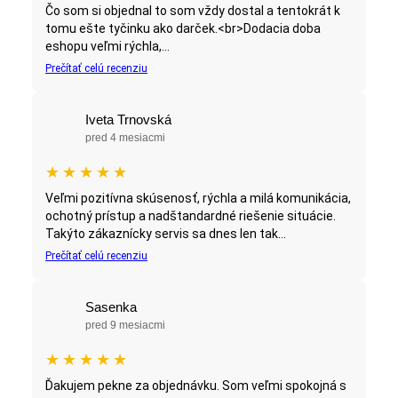
Čo som si objednal to som vždy dostal a tentokrát k
tomu ešte tyčinku ako darček.<br>Dodacia doba
eshopu veľmi rýchla,...
Prečítať celú recenziu
Iveta Trnovská
pred 4 mesiacmi
★
★
★
★
★
Veľmi pozitívna skúsenosť, rýchla a milá komunikácia,
ochotný prístup a nadštandardné riešenie situácie.
Takýto zákaznícky servis sa dnes len tak...
Prečítať celú recenziu
Sasenka
pred 9 mesiacmi
★
★
★
★
★
Ďakujem pekne za objednávku. Som veľmi spokojná s