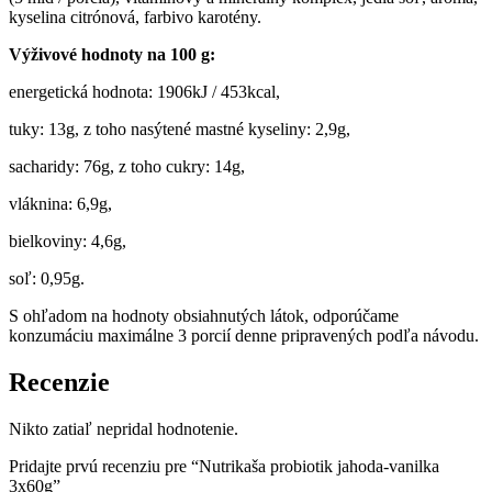
kyselina citrónová, farbivo karotény.
Výživové hodnoty na 100 g:
energetická hodnota: 1906kJ / 453kcal,
tuky: 13g, z toho nasýtené
mastné kyseliny: 2,9g,
sacharidy: 76g, z toho cukry: 14g,
vláknina: 6,9g,
bielkoviny: 4,6g,
s
oľ: 0,95g.
S ohľadom na hodnoty obsiahnutých látok, odporúčame
konzumáciu maximálne 3 porcií denne
pripravených podľa návodu.
Recenzie
Nikto zatiaľ nepridal hodnotenie.
Pridajte prvú recenziu pre “Nutrikaša probiotik jahoda-vanilka
3x60g”