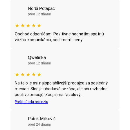
Norbi Potapac
pred 12 dňami
★
★
★
★
★
Obchod odporúčam. Pozitívne hodnotím spätnú
väzbu-komunikáciu, sortiment, ceny
Qwetinka
pred 12 dňami
★
★
★
★
★
Najtelo je asi najspolahlivejší predajca za posledný
mesiac. Síce je uhorková sezóna, ale oni rozhodne
poctivo pracujú. Zaujal ma fazulový...
Prečítať celú recenziu
Patrik Milkovič
pred 24 dňami