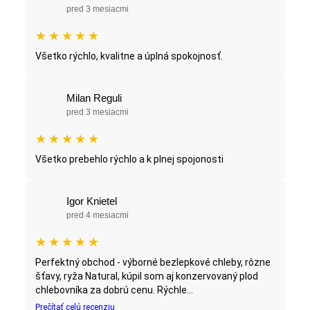
pred 3 mesiacmi
★
★
★
★
★
Všetko rýchlo, kvalitne a úplná spokojnosť.
Milan Reguli
pred 3 mesiacmi
★
★
★
★
★
Všetko prebehlo rýchlo a k plnej spojonosti
Igor Knietel
pred 4 mesiacmi
★
★
★
★
★
Perfektný obchod - výborné bezlepkové chleby, rôzne
šťavy, ryža Natural, kúpil som aj konzervovaný plod
chlebovníka za dobrú cenu. Rýchle...
Prečítať celú recenziu