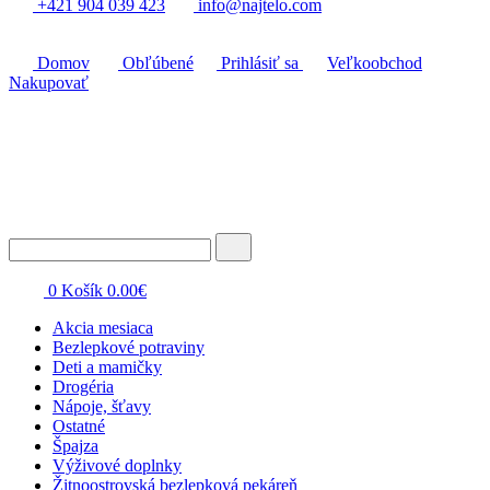
+421 904 039 423
info@najtelo.com
Domov
Obľúbené
Prihlásiť sa
Veľkoobchod
Nakupovať
0
Košík
0.00
€
Akcia mesiaca
Bezlepkové potraviny
Deti a mamičky
Drogéria
Nápoje, šťavy
Ostatné
Špajza
Výživové doplnky
Žitnoostrovská bezlepková pekáreň