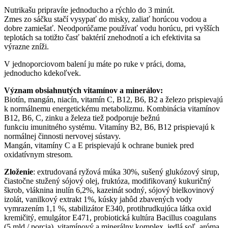
Nutrikašu pripravíte jednoducho a rýchlo do 3 minút.
Zmes zo sáčku stačí vysypať do misky, zaliať horúcou vodou a
dobre zamiešať. Neodporúčame používať vodu horúcu, pri vyšších
teplotách sa totižto časť baktérií znehodnotí a ich efektivita sa
výrazne zníži.
V jednoporciovom balení ju máte po ruke v práci, doma,
jednoducho kdekoľvek.
Význam obsiahnutých vitamínov a minerálov:
Biotín, mangán, niacín, vitamín C, B12, B6, B2 a železo prispievajú
k normálnemu energetickému metabolizmu. Kombinácia vitamínov
B12, B6, C, zinku a železa tiež podporuje bežnú
funkciu
imunitného systému. Vitamíny B2, B6, B12 prispievajú k
normálnej činnosti nervovej sústavy.
Mangán, vitamíny C a E prispievajú k ochrane buniek pred
oxidatívnym stresom.
Zloženie
: extrudovaná ryžová múka 30%, sušený glukózový sirup,
čiastočne stužený sójový olej, fruktóza, modifikovaný kukuričný
škrob, vláknina inulín 6,2%, kazeinát sodný, sójový bielkovinový
izolát, vanilkový extrakt 1%, kúsky jahôd zbavených vody
vymrazením 1,1 %, stabilizátor E340, protihrudkujúca látka oxid
kremičitý, emulgátor E471, probiotická kultúra Bacillus coagulans
(5 mld / porcia), vitamínový
a minerálny komplex, jedlá soľ, aróma,