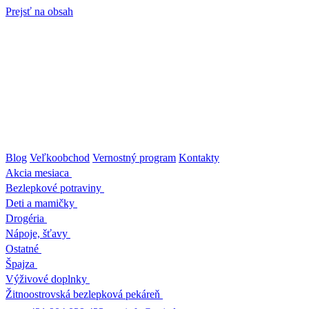
Prejsť na obsah
Blog
Veľkoobchod
Vernostný program
Kontakty
Akcia mesiaca
Bezlepkové potraviny
Deti a mamičky
Drogéria
Nápoje, šťavy
Ostatné
Špajza
Výživové doplnky
Žitnoostrovská bezlepková pekáreň