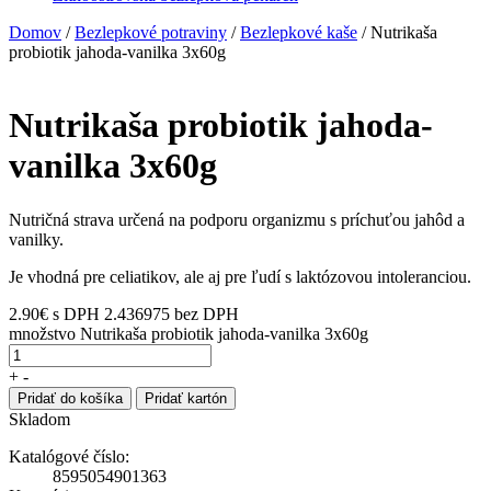
Domov
/
Bezlepkové potraviny
/
Bezlepkové kaše
/ Nutrikaša
probiotik jahoda-vanilka 3x60g
Nutrikaša probiotik jahoda-
vanilka 3x60g
Nutričná strava určená na podporu organizmu s príchuťou jahôd a
vanilky.
Je vhodná pre celiatikov, ale aj pre ľudí s laktózovou intoleranciou.
2.90
€
s DPH
2.436975 bez DPH
množstvo Nutrikaša probiotik jahoda-vanilka 3x60g
+
-
Pridať do košíka
Pridať kartón
Skladom
Katalógové číslo:
8595054901363