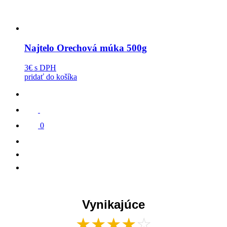
Najtelo Orechová múka 500g
3€
s DPH
pridať do košíka
0
Vynikajúce
★
★
★
★
☆