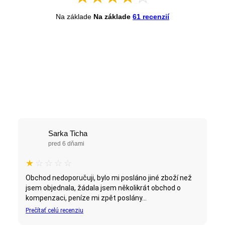
Na základe
Na základe
61 recenzií
Sarka Ticha
pred 6 dňami
★
☆
☆
☆
☆
Obchod nedoporučuji, bylo mi posláno jiné zboží než
jsem objednala, žádala jsem několikrát obchod o
kompenzaci, peníze mi zpět poslány...
Prečítať celú recenziu