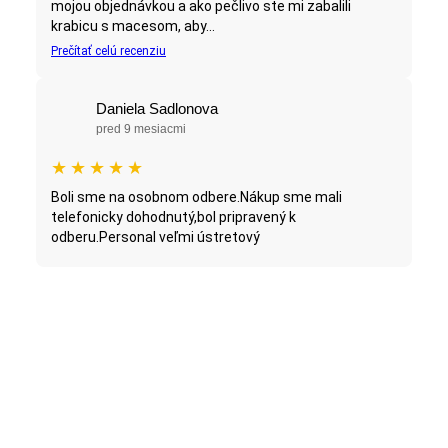
mojou objednávkou a ako pečlivo ste mi zabalili
krabicu s macesom, aby...
Prečítať celú recenziu
Daniela Sadlonova
pred 9 mesiacmi
★
★
★
★
★
Boli sme na osobnom odbere.Nákup sme mali
telefonicky dohodnutý,bol pripravený k
odberu.Personal veľmi ústretový