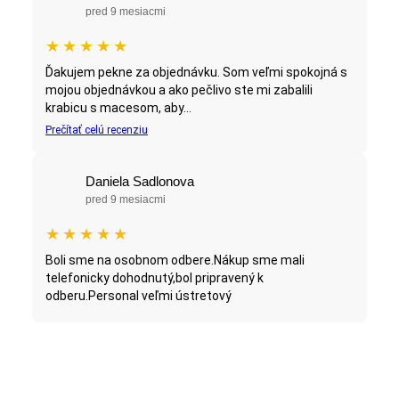
pred 9 mesiacmi
★
★
★
★
★
Ďakujem pekne za objednávku. Som veľmi spokojná s
mojou objednávkou a ako pečlivo ste mi zabalili
krabicu s macesom, aby...
Prečítať celú recenziu
Daniela Sadlonova
pred 9 mesiacmi
★
★
★
★
★
Boli sme na osobnom odbere.Nákup sme mali
telefonicky dohodnutý,bol pripravený k
odberu.Personal veľmi ústretový