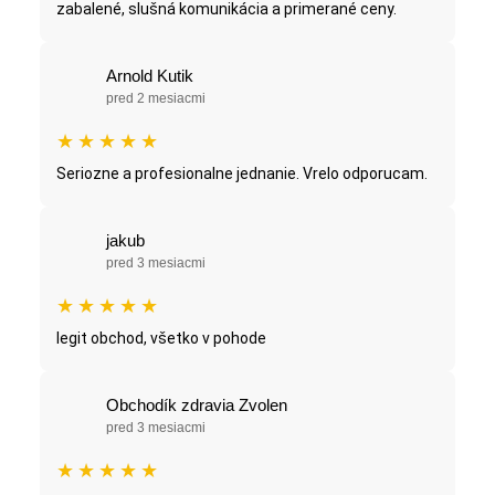
zabalené, slušná komunikácia a primerané ceny.
Arnold Kutik
pred 2 mesiacmi
★
★
★
★
★
Seriozne a profesionalne jednanie. Vrelo odporucam.
jakub
pred 3 mesiacmi
★
★
★
★
★
legit obchod, všetko v pohode
Obchodík zdravia Zvolen
pred 3 mesiacmi
★
★
★
★
★