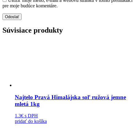
Uložiť moje meno, e-mail a webovú stránku v tomto prehliadači
pre moje budúce komentáre.
Súvisiace produkty
Najtelo Pravá Himalájska soľ ružová jemne
mletá 1kg
1.3€
s DPH
pridať do košíka