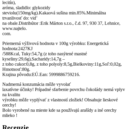
lecitín),
aróma, sladidlo: glykozidy
steviolu(150mg/kg).Kakaová sušina min.85%.Minimálna
trvanlivosť do: vid’
na obale.Distribútor :Erik Márton s.r.o., č.d. 97, 930 37, Lehnice,
www.najtelo.
com.
Priemerná výživová hodnota v 100g výrobku: Energetická
hodnota:2427KJ
/588Kcal, Tuky:54,7g (z toho nasýtené mastné
kyseliny:29,6g),Sacharidy:14,7g –
z toho cukor:0,8g, z toho polyoly:8,5g,Bielkoviny:11g,Soľ:0,02g,
Hmotnosť:80g.
Krajina pôvodu:EÚ.Ean: 5999886759216.
Nadmerná konzumácia môže vyvolať
laxatívne účinky! Prípadné sfarbenie povrchu čokolády nemá vplyv
na kvalitu
výrobku môže vyplývať z vlastností zložiek! Obsahuje lieskové
orechy!
Bolo vyrobené na mieste kde sa používajú arašídy a iné orechy
mlieko !
Recenzie