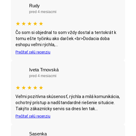
Rudy
pred 4 mesiacmi
★
★
★
★
★
Čo som si objednal to som vždy dostal a tentokrát k
tomu ešte tyčinku ako darček.<br>Dodacia doba
eshopu veľmi rýchla,...
Prečítať celú recenziu
Iveta Trnovská
pred 4 mesiacmi
★
★
★
★
★
Veľmi pozitívna skúsenosť, rýchla a milá komunikácia,
ochotný prístup a nadštandardné riešenie situácie.
Takýto zákaznícky servis sa dnes len tak...
Prečítať celú recenziu
Sasenka