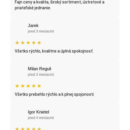
Fajn ceny a kvalita, široký sortiment, ústretové a
priateľské jednanie.
Jarek
pred 3 mesiacmi
★
★
★
★
★
Všetko rýchlo, kvalitne a úplná spokojnosť.
Milan Reguli
pred 3 mesiacmi
★
★
★
★
★
Všetko prebehlo rýchlo a k plnej spojonosti
Igor Knietel
pred 4 mesiacmi
★
★
★
★
★