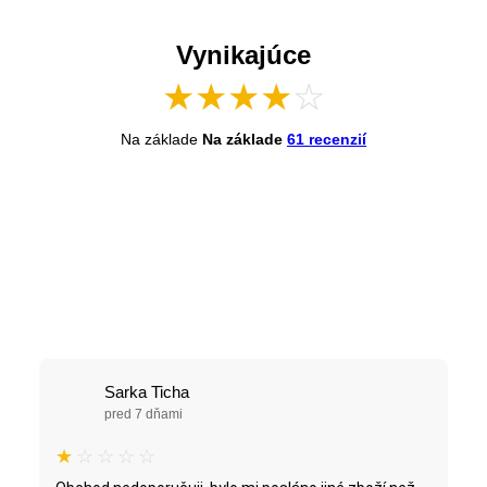
Vynikajúce
★
★
★
★
☆
Na základe
Na základe
61 recenzií
Sarka Ticha
pred 7 dňami
★
☆
☆
☆
☆