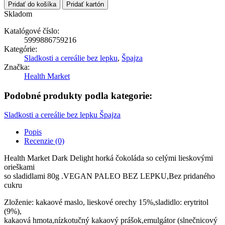
Pridať do košíka
Pridať kartón
Skladom
Katalógové číslo:
5999886759216
Kategórie:
Sladkosti a cereálie bez lepku
,
Špajza
Značka:
Health Market
Podobné produkty podla kategorie:
Sladkosti a cereálie bez lepku
Špajza
Popis
Recenzie (0)
Health Market Dark Delight horká čokoláda so celými lieskovými
orieškami
so sladidlami 80g .VEGAN PALEO BEZ LEPKU,Bez pridaného
cukru
Zloženie: kakaové maslo, lieskové orechy 15%,sladidlo: erytritol
(9%),
kakaová hmota,nízkotučný kakaový prášok,emulgátor (slnečnicový