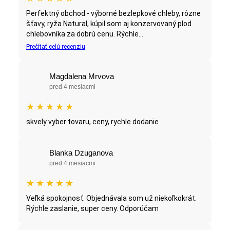
Perfektný obchod - výborné bezlepkové chleby, rôzne
šťavy, ryža Natural, kúpil som aj konzervovaný plod
chlebovníka za dobrú cenu. Rýchle...
Prečítať celú recenziu
Magdalena Mrvova
pred 4 mesiacmi
★
★
★
★
★
skvely vyber tovaru, ceny, rychle dodanie
Blanka Dzuganova
pred 4 mesiacmi
★
★
★
★
★
Veľká spokojnosť. Objednávala som už niekoľkokrát.
Rýchle zaslanie, super ceny. Odporúčam