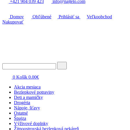
+421 904 039 423
info@najtelo.com
Domov
Obľúbené
Prihlásiť sa
Veľkoobchod
Nakupovať
0
Košík
0.00
€
Akcia mesiaca
Bezlepkové potraviny
Deti a mamičky
Drogéria
Nápoje, šťavy
Ostatné
Špajza
Výživové doplnky
Žitnoostrovská bezlepková pekáreň