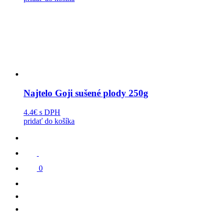
Najtelo Goji sušené plody 250g
4.4€
s DPH
pridať do košíka
0