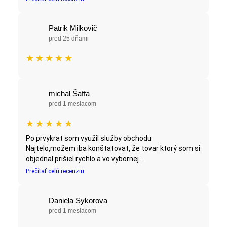
Patrik Milkovič
pred 25 dňami
★
★
★
★
★
michal Šaffa
pred 1 mesiacom
★
★
★
★
★
Po prvykrat som využil služby obchodu
Najtelo,možem iba konštatovat, že tovar ktorý som si
objednal prišiel rychlo a vo vybornej...
Prečítať celú recenziu
Daniela Sykorova
pred 1 mesiacom