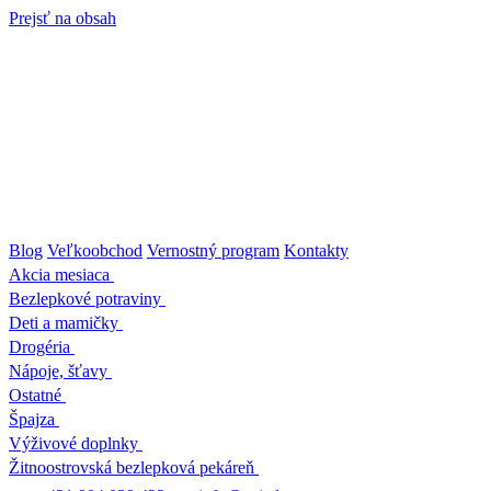
Prejsť na obsah
Blog
Veľkoobchod
Vernostný program
Kontakty
Akcia mesiaca
Bezlepkové potraviny
Deti a mamičky
Drogéria
Nápoje, šťavy
Ostatné
Špajza
Výživové doplnky
Žitnoostrovská bezlepková pekáreň