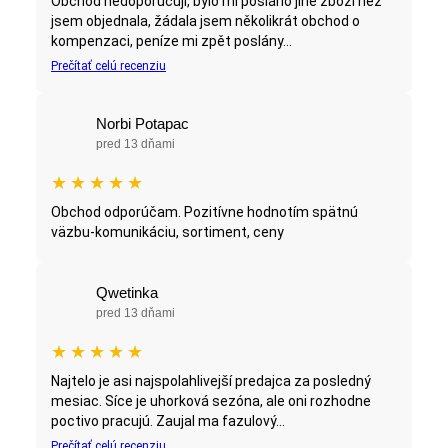
Obchod nedoporučuji, bylo mi posláno jiné zboží než
jsem objednala, žádala jsem několikrát obchod o
kompenzaci, peníze mi zpět poslány...
Prečítať celú recenziu
Norbi Potapac
pred 13 dňami
★
★
★
★
★
Obchod odporúčam. Pozitívne hodnotím spätnú
väzbu-komunikáciu, sortiment, ceny
Qwetinka
pred 13 dňami
★
★
★
★
★
Najtelo je asi najspolahlivejší predajca za posledný
mesiac. Síce je uhorková sezóna, ale oni rozhodne
poctivo pracujú. Zaujal ma fazulový...
Prečítať celú recenziu