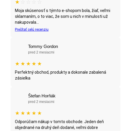
★
☆
☆
☆
☆
Moja skúsenosť s týmto e-shopom bola, žiaľ, veľmi
sklamaním, o to viac, že som u nich v minulosti už
nakupovala...
Prečítať celú recenziu
Tommy Gordon
pred 2 mesiacmi
★
★
★
★
★
Perfektný obchod, produkty a dokonale zabalená
zásielka
Štefan Horňák
pred 2 mesiacmi
★
★
★
★
★
Odporúčam nákup v tomto obchode. Jeden deň
objednané na druhý deň dodané, veľmi dobre