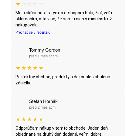
★
☆
☆
☆
☆
Moja skúsenosť s týmto e-shopom bola, žiaľ, veľmi
sklamaním, o to viac, že som u nich v minulosti už
nakupovala...
Prečítať celú recenziu
Tommy Gordon
pred 1 mesiacom
★
★
★
★
★
Perfektný obchod, produkty a dokonale zabalená
zásielka
Štefan Horňák
pred 2 mesiacmi
★
★
★
★
★
Odporúčam nákup v tomto obchode. Jeden deň
objednané na druhý deň dodané, veľmi dobre