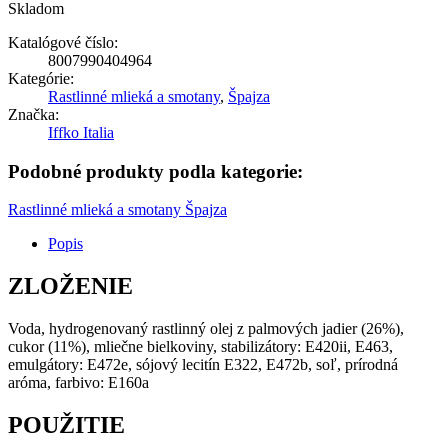
Skladom
Katalógové číslo:
8007990404964
Kategórie:
Rastlinné mlieká a smotany
,
Špajza
Značka:
Iffko Italia
Podobné produkty podla kategorie:
Rastlinné mlieká a smotany
Špajza
Popis
ZLOŽENIE
Voda, hydrogenovaný rastlinný olej z palmových jadier (26%),
cukor (11%), mliečne bielkoviny, stabilizátory: E420ii, E463,
emulgátory: E472e, sójový lecitín E322, E472b, soľ, prírodná
aróma, farbivo: E160a
POUŽITIE