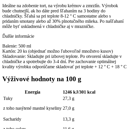
Ideálne na zdobenie tort, na výrobu krémov a zmrzlín. Výrobok
bude chutnejší, ak ho dáte pred šľahaním na 3 hodiny do
chladničky. Šľahá sa pri teplote 8-12 ° C samostatne alebo s
pridaním smotany alebo až 30% plnotučného mlieka. Po našľahaní
môže byť uskladnená v chladničke aj v mrazničke.
Ďalšie informácie
Balenie: 500 ml
Kartón: 20 ks (objednať možno ľubovoľné množstvo kusov)
Skladovanie: Skladujte pri izbovej teplote. Po otvorení skladujte v
chladničke a spotrebujte do 3-4 dní. Pre zachovanie optimálnej
kvality výrobku odporúčame skladovať pri teplote + 12 ° C + 18 ° C
Výživové hodnoty na 100 g
Energia
1246 kJ/301 kcal
Tuky
27,3 g
z toho nasýtené mastné kyseliny
27,0 g
Sacharidy
13,3 g
z toho cukry
11,6 g