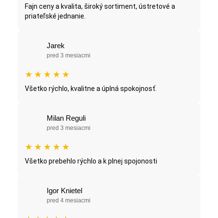
Fajn ceny a kvalita, široký sortiment, ústretové a
priateľské jednanie.
Jarek
pred 3 mesiacmi
★
★
★
★
★
Všetko rýchlo, kvalitne a úplná spokojnosť.
Milan Reguli
pred 3 mesiacmi
★
★
★
★
★
Všetko prebehlo rýchlo a k plnej spojonosti
Igor Knietel
pred 4 mesiacmi