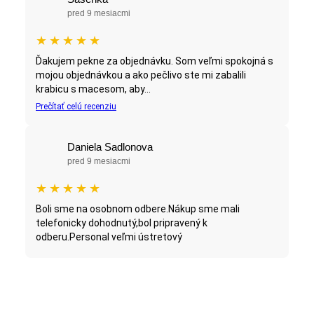
pred 9 mesiacmi
★
★
★
★
★
Ďakujem pekne za objednávku. Som veľmi spokojná s
mojou objednávkou a ako pečlivo ste mi zabalili
krabicu s macesom, aby...
Prečítať celú recenziu
Daniela Sadlonova
pred 9 mesiacmi
★
★
★
★
★
Boli sme na osobnom odbere.Nákup sme mali
telefonicky dohodnutý,bol pripravený k
odberu.Personal veľmi ústretový