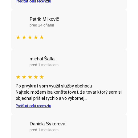
Prečítať celú recenziu
Patrik Milkovič
pred 24 dňami
★
★
★
★
★
michal Šaffa
pred 1 mesiacom
★
★
★
★
★
Po prvykrat som využil služby obchodu
Najtelo,možem iba konštatovat, že tovar ktorý som si
objednal prišiel rychlo a vo vybornej...
Prečítať celú recenziu
Daniela Sykorova
pred 1 mesiacom