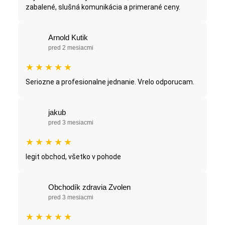
zabalené, slušná komunikácia a primerané ceny.
Arnold Kutik
pred 2 mesiacmi
★
★
★
★
★
Seriozne a profesionalne jednanie. Vrelo odporucam.
jakub
pred 3 mesiacmi
★
★
★
★
★
legit obchod, všetko v pohode
Obchodík zdravia Zvolen
pred 3 mesiacmi
★
★
★
★
★