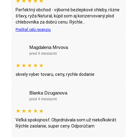
★
★
★
★
★
Perfektný obchod - výborné bezlepkové chleby, rôzne
šťavy, ryža Natural, kúpil som aj konzervovaný plod
chlebovníka za dobrú cenu. Rýchle...
Prečítať celú recenziu
Magdalena Mrvova
pred 4 mesiacmi
★
★
★
★
★
skvely vyber tovaru, ceny, rychle dodanie
Blanka Dzuganova
pred 4 mesiacmi
★
★
★
★
★
Veľká spokojnosť. Objednávala som už niekoľkokrát.
Rýchle zaslanie, super ceny. Odporúčam