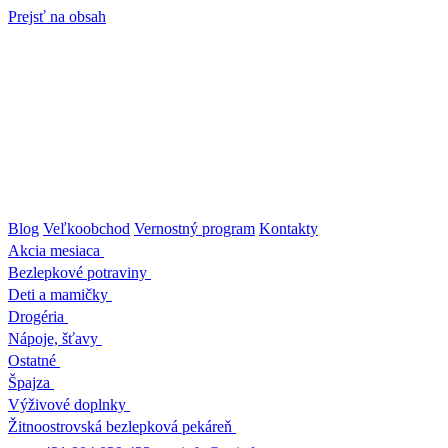
Prejsť na obsah
Blog
Veľkoobchod
Vernostný program
Kontakty
Akcia mesiaca
Bezlepkové potraviny
Deti a mamičky
Drogéria
Nápoje, šťavy
Ostatné
Špajza
Výživové doplnky
Žitnoostrovská bezlepková pekáreň