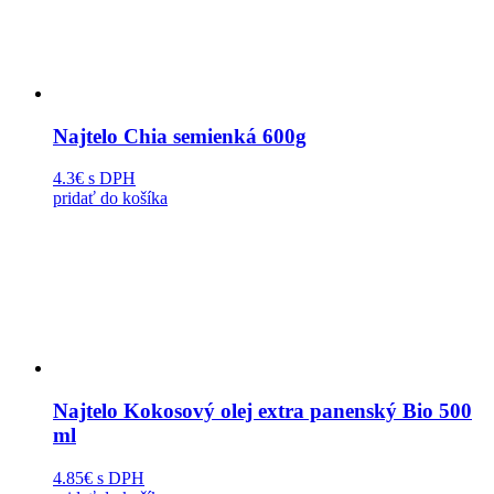
Najtelo Chia semienká 600g
4.3€
s DPH
pridať do košíka
Najtelo Kokosový olej extra panenský Bio 500
ml
4.85€
s DPH