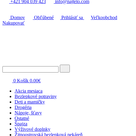
+421 904 039 423
info@najtelo.com
Domov
Obľúbené
Prihlásiť sa
Veľkoobchod
Nakupovať
0
Košík
0.00
€
Akcia mesiaca
Bezlepkové potraviny
Deti a mamičky
Drogéria
Nápoje, šťavy
Ostatné
Špajza
Výživové doplnky
Žitnoostrovská bezlepková pekáreň