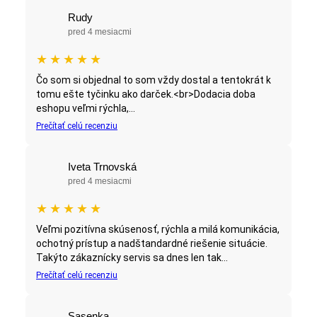
Rudy
pred 4 mesiacmi
★
★
★
★
★
Čo som si objednal to som vždy dostal a tentokrát k
tomu ešte tyčinku ako darček.<br>Dodacia doba
eshopu veľmi rýchla,...
Prečítať celú recenziu
Iveta Trnovská
pred 4 mesiacmi
★
★
★
★
★
Veľmi pozitívna skúsenosť, rýchla a milá komunikácia,
ochotný prístup a nadštandardné riešenie situácie.
Takýto zákaznícky servis sa dnes len tak...
Prečítať celú recenziu
Sasenka