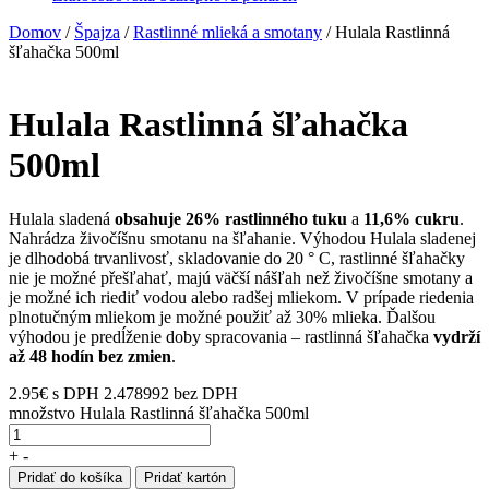
Domov
/
Špajza
/
Rastlinné mlieká a smotany
/ Hulala Rastlinná
šľahačka 500ml
Hulala Rastlinná šľahačka
500ml
Hulala sladená
obsahuje 26% rastlinného tuku
a
11,6% cukru
.
Nahrádza živočíšnu smotanu na šľahanie. Výhodou Hulala sladenej
je dlhodobá trvanlivosť, skladovanie do 20 ° C, rastlinné šľahačky
nie je možné přešľahať, majú väčší nášľah než živočíšne smotany a
je možné ich riediť vodou alebo radšej mliekom. V prípade riedenia
plnotučným mliekom je možné použiť až 30% mlieka. Ďalšou
výhodou je predĺženie doby spracovania – rastlinná šľahačka
vydrží
až 48 hodín bez zmien
.
2.95
€
s DPH
2.478992 bez DPH
množstvo Hulala Rastlinná šľahačka 500ml
+
-
Pridať do košíka
Pridať kartón