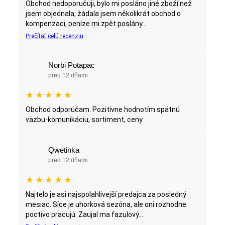
Obchod nedoporučuji, bylo mi posláno jiné zboží než
jsem objednala, žádala jsem několikrát obchod o
kompenzaci, peníze mi zpět poslány...
Prečítať celú recenziu
Norbi Potapac
pred 12 dňami
★
★
★
★
★
Obchod odporúčam. Pozitívne hodnotím spätnú
väzbu-komunikáciu, sortiment, ceny
Qwetinka
pred 12 dňami
★
★
★
★
★
Najtelo je asi najspolahlivejší predajca za posledný
mesiac. Síce je uhorková sezóna, ale oni rozhodne
poctivo pracujú. Zaujal ma fazulový...