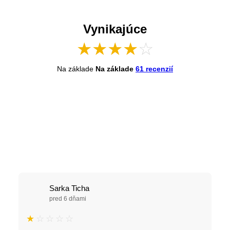
Vynikajúce
★
★
★
★
☆
Na základe
Na základe
61 recenzií
Sarka Ticha
pred 6 dňami
★
☆
☆
☆
☆