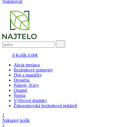
Nakupovať
0
Košík
0.00
€
Akcia mesiaca
Bezlepkové potraviny
Deti a mamičky
Drogéria
Nápoje, šťavy
Ostatné
Špajza
Výživové doplnky
Žitnoostrovská bezlepková pekáreň
1
Nákupný košík
2