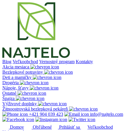
Prejsť
na
obsah
Blog
Veľkoobchod
Vernostný program
Kontakty
Akcia mesiaca
Bezlepkové potraviny
Deti a mamičky
Drogéria
Nápoje, šťavy
Ostatné
Špajza
Výživové doplnky
Žitnoostrovská bezlepková pekáreň
+421 904 039 423
info@najtelo.com
Domov
Obľúbené
Prihlásiť sa
Veľkoobchod