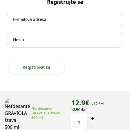
Registrujte sa
Registrovať sa
12.9€
s DPH
Nefdesanté
12.9€ /ks
GRAVIOLA šťava
+
množstvo
500 ml
Nefdesanté
-