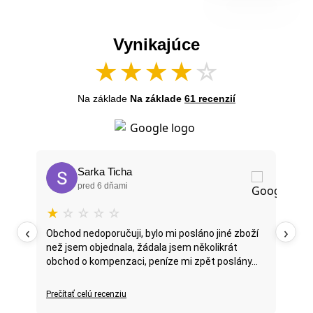
Vynikajúce
★
★
★
★
☆
Na základe
Na základe
61 recenzií
Sarka Ticha
pred 6 dňami
★
☆
☆
☆
☆
★
‹
›
i
Obchod nedoporučuji, bylo mi posláno jiné zboží
Obc
než jsem objednala, žádala jsem několikrát
väzb
obchod o kompenzaci, peníze mi zpět poslány...
Prečítať celú recenziu