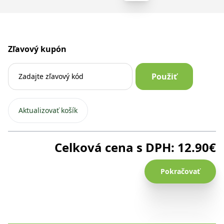
GRAVIOLA
šťava
500
ml
Zľavový kupón
Použiť
Aktualizovať košík
Celková cena s DPH:
12.90
€
Pokračovať