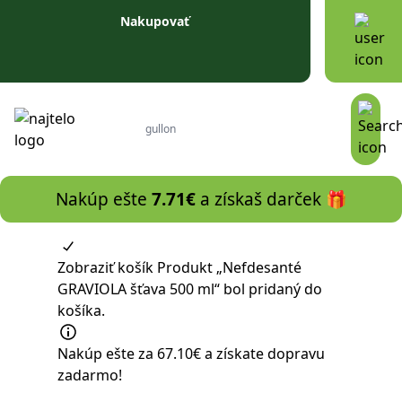
Prejsť na obsah
Nakupovať
Nakúp ešte
7.71
€
a získaš darček 🎁
Zobraziť košík
Produkt „Nefdesanté
GRAVIOLA šťava 500 ml“ bol pridaný do
košíka.
Nakúp ešte za
67.10
€
a získate
dopravu
zadarmo!