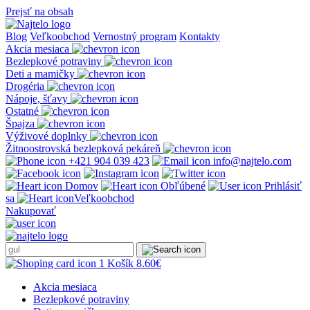
Prejsť na obsah
Blog
Veľkoobchod
Vernostný program
Kontakty
Akcia mesiaca
Bezlepkové potraviny
Deti a mamičky
Drogéria
Nápoje, šťavy
Ostatné
Špajza
Výživové doplnky
Žitnoostrovská bezlepková pekáreň
+421 904 039 423
info@najtelo.com
Domov
Obľúbené
Prihlásiť
sa
Veľkoobchod
Nakupovať
1
Košík
8.60
€
Akcia mesiaca
Bezlepkové potraviny