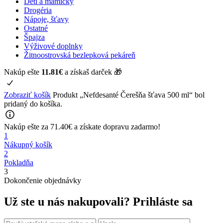
Deti a mamičky
Drogéria
Nápoje, šťavy
Ostatné
Špajza
Výživové doplnky
Žitnoostrovská bezlepková pekáreň
Nakúp ešte
11.81
€
a získaš darček 🎁
Zobraziť košík
Produkt „Nefdesanté Čerešňa šťava 500 ml“ bol
pridaný do košíka.
Nakúp ešte za
71.40
€
a získate
dopravu zadarmo!
1
Nákupný košík
2
Pokladňa
3
Dokončenie objednávky
Už ste u nás nakupovali?
Prihláste sa