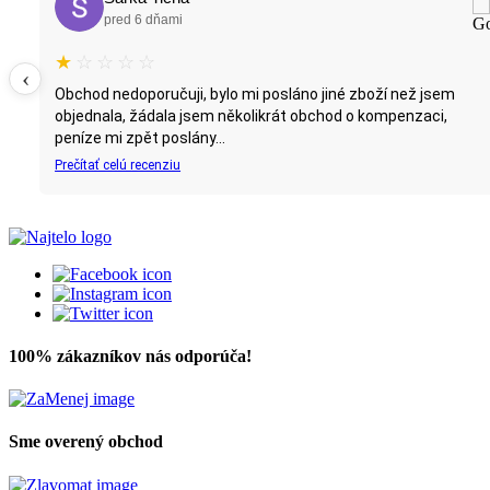
pred 6 dňami
★
☆
☆
☆
☆
‹
Obchod nedoporučuji, bylo mi posláno jiné zboží než jsem
objednala, žádala jsem několikrát obchod o kompenzaci,
peníze mi zpět poslány...
Prečítať celú recenziu
100% zákazníkov nás odporúča!
Sme overený obchod