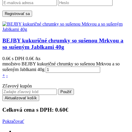
Registrovať sa
BEJBY kukuričné chrumky so sušenou Mrkvou a
so sušeným Jablkami 40g
0.6€
s DPH
0.6€ /ks
množstvo BEJBY kukuričné chrumky so sušenou Mrkvou a so
sušeným Jablkami 40g
+
-
Zľavový kupón
Použiť
Aktualizovať košík
Celková cena s DPH:
0.60
€
Pokračovať