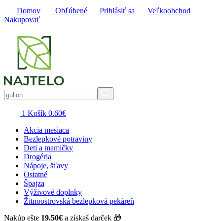
Domov
Obľúbené
Prihlásiť sa
Veľkoobchod
Nakupovať
1
Košík
0.60
€
Akcia mesiaca
Bezlepkové potraviny
Deti a mamičky
Drogéria
Nápoje, šťavy
Ostatné
Špajza
Výživové doplnky
Žitnoostrovská bezlepková pekáreň
Nakúp ešte
19.50
€
a získaš darček 🎁