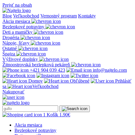
Prejsť na obsah
Blog
Veľkoobchod
Vernostný program
Kontakty
Akcia mesiaca
Bezlepkové potraviny
Deti a mamičky
Drogéria
Nápoje, šťavy
Ostatné
Špajza
Výživové doplnky
Žitnoostrovská bezlepková pekáreň
+421 904 039 423
info@najtelo.com
Domov
Obľúbené
Prihlásiť
sa
Veľkoobchod
Nakupovať
1
Košík
1.90
€
Akcia mesiaca
Bezlepkové potraviny