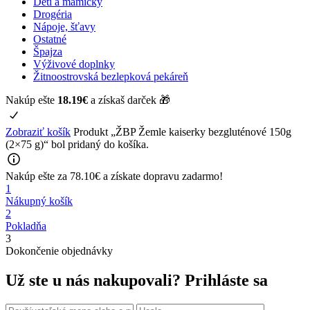
Deti a mamičky
Drogéria
Nápoje, šťavy
Ostatné
Špajza
Výživové doplnky
Žitnoostrovská bezlepková pekáreň
Nakúp ešte
18.19
€
a získaš darček 🎁
Zobraziť košík
Produkt „ŽBP Žemle kaiserky bezgluténové 150g
(2×75 g)“ bol pridaný do košíka.
Nakúp ešte za
78.10
€
a získate
dopravu zadarmo!
1
Nákupný košík
2
Pokladňa
3
Dokončenie objednávky
Už ste u nás nakupovali?
Prihláste sa