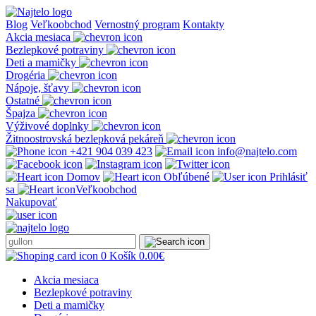
Prejsť
na
Blog
Veľkoobchod
Vernostný program
Kontakty
obsah
Akcia mesiaca
Bezlepkové potraviny
Deti a mamičky
Drogéria
Nápoje, šťavy
Ostatné
Špajza
Výživové doplnky
Žitnoostrovská bezlepková pekáreň
+421 904 039 423
info@najtelo.com
Domov
Obľúbené
Prihlásiť
sa
Veľkoobchod
Nakupovať
0
Košík
0.00
€
Akcia mesiaca
Bezlepkové potraviny
Deti a mamičky