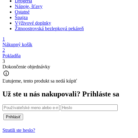
Drogéria
Nápoje, šťavy
Ostatné
Špajza
Výživové doplnky
Žitnoostrovská bezlepková pekáreň
1
Nákupný košík
2
Pokladňa
3
Dokončenie objednávky
Ľutujeme, tento produkt sa nedá kúpiť
Už ste u nás nakupovali?
Prihláste sa
Prihlásiť
Stratili ste heslo?