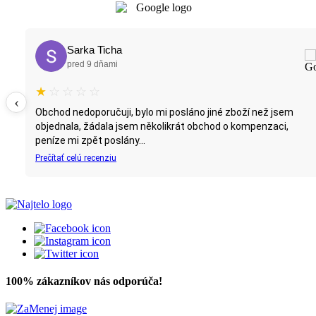
Sarka Ticha
pred 9 dňami
★
☆
☆
☆
☆
‹
Obchod nedoporučuji, bylo mi posláno jiné zboží než jsem
objednala, žádala jsem několikrát obchod o kompenzaci,
peníze mi zpět poslány...
Prečítať celú recenziu
100% zákazníkov nás odporúča!