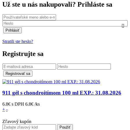
Už ste u nás nakupovali?
Prihláste sa
Prihlásiť
Stratili ste heslo?
Registrujte sa
Registrovať sa
911 gél s chondroitímom 100 ml EXP.: 31.08.2026
6.8€
s DPH
6.8€ /ks
množstvo
+
-
911
gél
Zľavový kupón
s
Použiť
chondroitímom