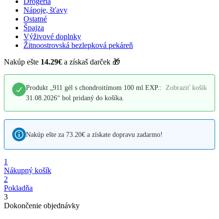
Drogéria
Nápoje, šťavy
Ostatné
Špajza
Výživové doplnky
Žitnoostrovská bezlepková pekáreň
Nakúp ešte
14.29
€
a získaš darček 🎁
Produkt „911 gél s chondroitímom 100 ml EXP.:
Zobraziť košík
31.08.2026“ bol pridaný do košíka.
Nakúp ešte za
73.20
€
a získate
dopravu zadarmo!
1
Nákupný košík
2
Pokladňa
3
Dokončenie objednávky