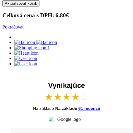
Aktualizovať košík
100
ml
Celková cena s DPH:
6.80
€
EXP.:
31.08.2026
Pokračovať
1
Vynikajúce
★
★
★
★
☆
Na základe
Na základe
61 recenzií