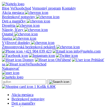
Prejsť
na
Blog
Veľkoobchod
Vernostný program
Kontakty
obsah
Akcia mesiaca
Bezlepkové potraviny
Deti a mamičky
Drogéria
Nápoje, šťavy
Ostatné
Špajza
Výživové doplnky
Žitnoostrovská bezlepková pekáreň
+421 904 039 423
info@najtelo.com
Domov
Obľúbené
Prihlásiť
sa
Veľkoobchod
Nakupovať
1
Košík
6.80
€
Akcia mesiaca
Bezlepkové potraviny
Deti a mamičky