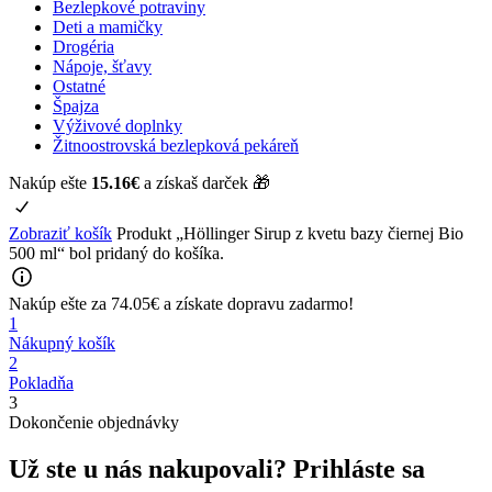
Bezlepkové potraviny
Deti a mamičky
Drogéria
Nápoje, šťavy
Ostatné
Špajza
Výživové doplnky
Žitnoostrovská bezlepková pekáreň
Nakúp ešte
15.16
€
a získaš darček 🎁
Zobraziť košík
Produkt „Höllinger Sirup z kvetu bazy čiernej Bio
500 ml“ bol pridaný do košíka.
Nakúp ešte za
74.05
€
a získate
dopravu zadarmo!
1
Nákupný košík
2
Pokladňa
3
Dokončenie objednávky
Už ste u nás nakupovali?
Prihláste sa