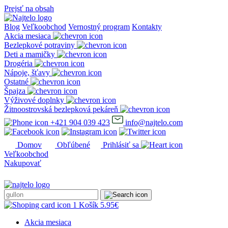
Prejsť na obsah
Blog
Veľkoobchod
Vernostný program
Kontakty
Akcia mesiaca
Bezlepkové potraviny
Deti a mamičky
Drogéria
Nápoje, šťavy
Ostatné
Špajza
Výživové doplnky
Žitnoostrovská bezlepková pekáreň
+421 904 039 423
info@najtelo.com
Domov
Obľúbené
Prihlásiť sa
Veľkoobchod
Nakupovať
1
Košík
5.95
€
Akcia mesiaca