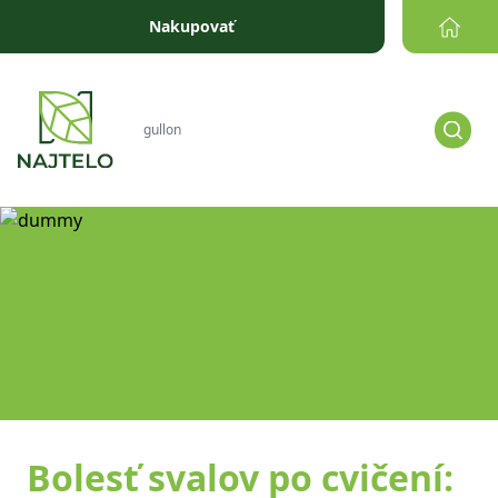
Prejsť na obsah
Nakupovať
Bolesť svalov po cvičení: