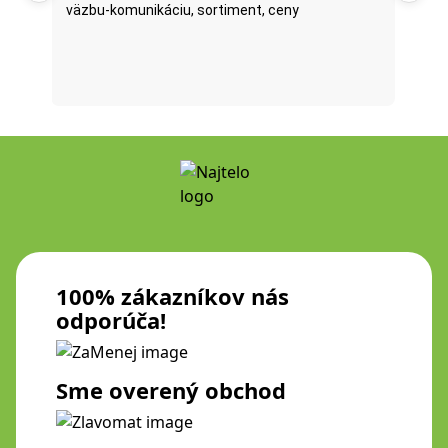
väzbu-komunikáciu, sortiment, ceny
posl
...
oni 
fazu
Prečí
100% zákazníkov nás
odporúča!
Sme overený obchod