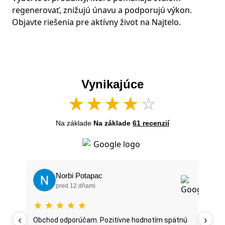
regenerovať, znižujú únavu a podporujú výkon.
Objavte riešenia pre aktívny život na Najtelo.
Vynikajúce
★
★
★
★
☆
Na základe
Na základe
61 recenzií
Norbi Potapac
pred 12 dňami
★
★
★
★
★
★
‹
›
oží
Obchod odporúčam. Pozitívne hodnotím spätnú
Najt