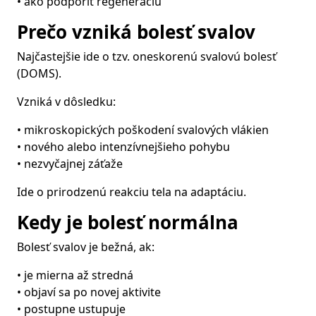
• ako podporiť regeneráciu
Prečo vzniká bolesť svalov
Najčastejšie ide o tzv. oneskorenú svalovú bolesť
(DOMS).
Vzniká v dôsledku:
• mikroskopických poškodení svalových vlákien
• nového alebo intenzívnejšieho pohybu
• nezvyčajnej záťaže
Ide o prirodzenú reakciu tela na adaptáciu.
Kedy je bolesť normálna
Bolesť svalov je bežná, ak:
• je mierna až stredná
• objaví sa po novej aktivite
• postupne ustupuje